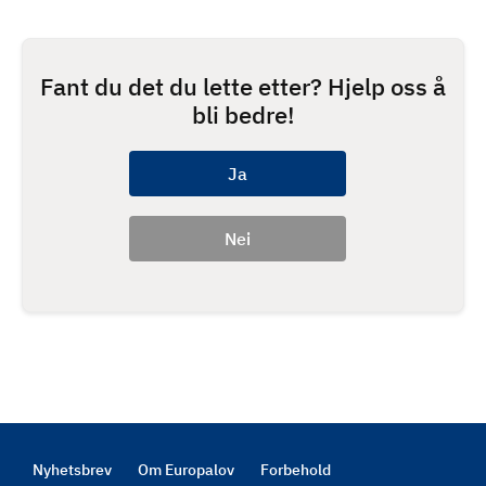
Fant du det du lette etter? Hjelp oss å
bli bedre!
Nyhetsbrev
Om Europalov
Forbehold
Footer