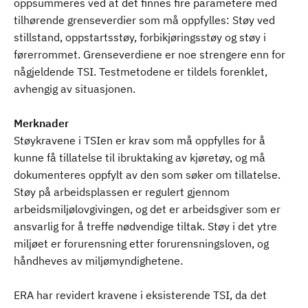
oppsummeres ved at det finnes fire parametere med
tilhørende grenseverdier som må oppfylles: Støy ved
stillstand, oppstartsstøy, forbikjøringsstøy og støy i
førerrommet. Grenseverdiene er noe strengere enn for
någjeldende TSI. Testmetodene er tildels forenklet,
avhengig av situasjonen.
Merknader
Støykravene i TSIen er krav som må oppfylles for å
kunne få tillatelse til ibruktaking av kjøretøy, og må
dokumenteres oppfylt av den som søker om tillatelse.
Støy på arbeidsplassen er regulert gjennom
arbeidsmiljølovgivingen, og det er arbeidsgiver som er
ansvarlig for å treffe nødvendige tiltak. Støy i det ytre
miljøet er forurensning etter forurensningsloven, og
håndheves av miljømyndighetene.
ERA har revidert kravene i eksisterende TSI, da det