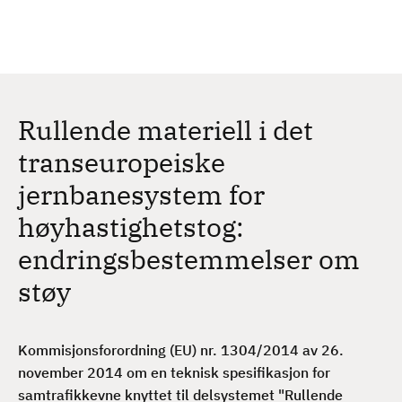
H
c
h
o
p
p
t
Rullende materiell i det
i
l
transeuropeiske
h
jernbanesystem for
o
v
høyhastighetstog:
e
endringsbestemmelser om
d
i
støy
n
n
h
Kommisjonsforordning (EU) nr. 1304/2014 av 26.
o
november 2014 om en teknisk spesifikasjon for
l
samtrafikkevne knyttet til delsystemet "Rullende