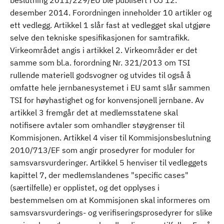
beslutning 2011/229/EU ble publisert i OJ 12.
desember 2014. Forordningen inneholder 10 artikler og
ett vedlegg. Artikkel 1 slår fast at vedlegget skal utgjøre
selve den tekniske spesifikasjonen for samtrafikk.
Virkeområdet angis i artikkel 2. Virkeområder er det
samme som bl.a. forordning Nr. 321/2013 om TSI
rullende materiell godsvogner og utvides til også å
omfatte hele jernbanesystemet i EU samt slår sammen
TSI for høyhastighet og for konvensjonell jernbane. Av
artikkel 3 fremgår det at medlemsstatene skal
notifisere avtaler som omhandler støygrenser til
Kommisjonen. Artikkel 4 viser til Kommisjonsbeslutning
2010/713/EF som angir prosedyrer for moduler for
samsvarsvurderinger. Artikkel 5 henviser til vedleggets
kapittel 7, der medlemslandenes "specific cases"
(særtilfelle) er opplistet, og det opplyses i
bestemmelsen om at Kommisjonen skal informeres om
samsvarsvurderings- og verifiseringsprosedyrer for slike