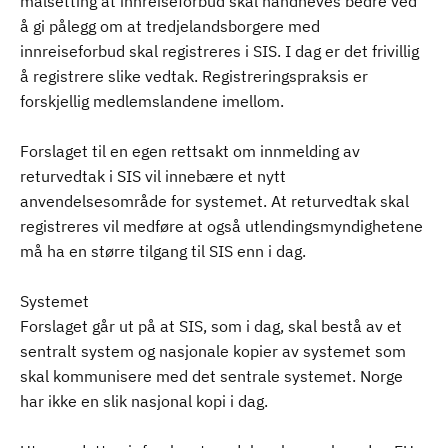
målsetting at innreiseforbud skal håndheves bedre ved
å gi pålegg om at tredjelandsborgere med
innreiseforbud skal registreres i SIS. I dag er det frivillig
å registrere slike vedtak. Registreringspraksis er
forskjellig medlemslandene imellom.
Forslaget til en egen rettsakt om innmelding av
returvedtak i SIS vil innebære et nytt
anvendelsesområde for systemet. At returvedtak skal
registreres vil medføre at også utlendingsmyndighetene
må ha en større tilgang til SIS enn i dag.
Systemet
Forslaget går ut på at SIS, som i dag, skal bestå av et
sentralt system og nasjonale kopier av systemet som
skal kommunisere med det sentrale systemet. Norge
har ikke en slik nasjonal kopi i dag.