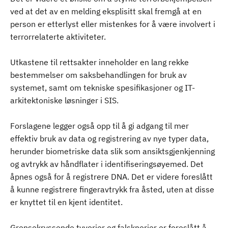
ved at det av en melding eksplisitt skal fremgå at en
person er etterlyst eller mistenkes for å være involvert i
terrorrelaterte aktiviteter.
Utkastene til rettsakter inneholder en lang rekke
bestemmelser om saksbehandlingen for bruk av
systemet, samt om tekniske spesifikasjoner og IT-
arkitektoniske løsninger i SIS.
Forslagene legger også opp til å gi adgang til mer
effektiv bruk av data og registrering av nye typer data,
herunder biometriske data slik som ansiktsgjenkjenning
og avtrykk av håndflater i identifiseringsøyemed. Det
åpnes også for å registrere DNA. Det er videre foreslått
å kunne registrere fingeravtrykk fra åsted, uten at disse
er knyttet til en kjent identitet.
Grensekryssende tyverier og falsknerier er foreslått å