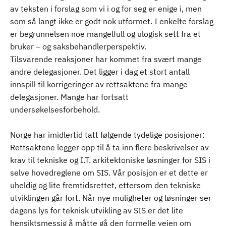
av teksten i forslag som vi i og for seg er enige i, men
som så langt ikke er godt nok utformet. I enkelte forslag
er begrunnelsen noe mangelfull og ulogisk sett fra et
bruker – og saksbehandlerperspektiv.
Tilsvarende reaksjoner har kommet fra svært mange
andre delegasjoner. Det ligger i dag et stort antall
innspill til korrigeringer av rettsaktene fra mange
delegasjoner. Mange har fortsatt
undersøkelsesforbehold.
Norge har imidlertid tatt følgende tydelige posisjoner:
Rettsaktene legger opp til å ta inn flere beskrivelser av
krav til tekniske og I.T. arkitektoniske løsninger for SIS i
selve hovedreglene om SIS. Vår posisjon er et dette er
uheldig og lite fremtidsrettet, ettersom den tekniske
utviklingen går fort. Når nye muligheter og løsninger ser
dagens lys for teknisk utvikling av SIS er det lite
hensiktsmessig å måtte gå den formelle veien om