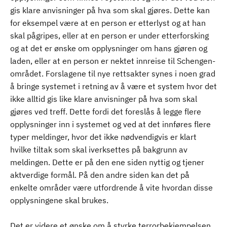
gis klare anvisninger på hva som skal gjøres. Dette kan
for eksempel være at en person er etterlyst og at han
skal pågripes, eller at en person er under etterforsking
og at det er ønske om opplysninger om hans gjøren og
laden, eller at en person er nektet innreise til Schengen-
området. Forslagene til nye rettsakter synes i noen grad
å bringe systemet i retning av å være et system hvor det
ikke alltid gis like klare anvisninger på hva som skal
gjøres ved treff. Dette fordi det foreslås å legge flere
opplysninger inn i systemet og ved at det innføres flere
typer meldinger, hvor det ikke nødvendigvis er klart
hvilke tiltak som skal iverksettes på bakgrunn av
meldingen. Dette er på den ene siden nyttig og tjener
aktverdige formål. På den andre siden kan det på
enkelte områder være utfordrende å vite hvordan disse
opplysningene skal brukes.
Det er videre et ønske om å styrke terrorbekjempelsen