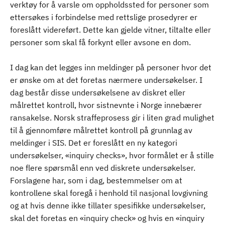
verktøy for å varsle om oppholdssted for personer som
ettersøkes i forbindelse med rettslige prosedyrer er
foreslått videreført. Dette kan gjelde vitner, tiltalte eller
personer som skal få forkynt eller avsone en dom.
I dag kan det legges inn meldinger på personer hvor det
er ønske om at det foretas nærmere undersøkelser. I
dag består disse undersøkelsene av diskret eller
målrettet kontroll, hvor sistnevnte i Norge innebærer
ransakelse. Norsk straffeprosess gir i liten grad mulighet
til å gjennomføre målrettet kontroll på grunnlag av
meldinger i SIS. Det er foreslått en ny kategori
undersøkelser, «inquiry checks», hvor formålet er å stille
noe flere spørsmål enn ved diskrete undersøkelser.
Forslagene har, som i dag, bestemmelser om at
kontrollene skal foregå i henhold til nasjonal lovgivning
og at hvis denne ikke tillater spesifikke undersøkelser,
skal det foretas en «inquiry check» og hvis en «inquiry