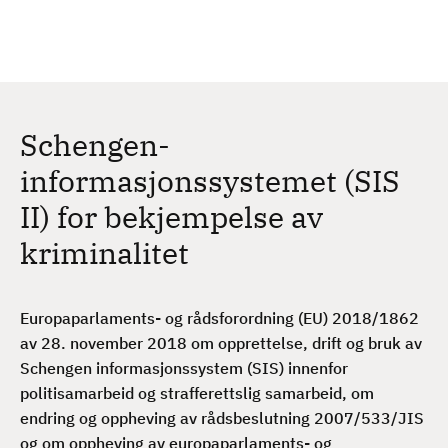
H
c
h
o
p
p
t
Schengen-
i
l
informasjonssystemet (SIS
h
II) for bekjempelse av
o
v
kriminalitet
e
d
i
Europaparlaments- og rådsforordning (EU) 2018/1862
n
av 28. november 2018 om opprettelse, drift og bruk av
n
Schengen informasjonssystem (SIS) innenfor
h
politisamarbeid og strafferettslig samarbeid, om
o
endring og oppheving av rådsbeslutning 2007/533/JIS
l
og om oppheving av europaparlaments- og