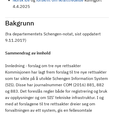
Norsk lov
og
forskrift om ikrafttredelse
kunngjort
4.4.2025
Bakgrunn
(fra departementets Schengen-notat, sist oppdatert
9.11.2017)
Sammendrag av innhold
Innledning - forslag om tre nye rettsakter
Kommisjonen har lagt frem forslag til tre nye rettsakter
som tar sikte på å utvikle Schengen Information System
(SIS). Disse har journalnummer COM (2016) 881, 882
og 883. Det foreslås regler både for registrering og bruk
av opplysninger og om SIS’ tekniske infrastruktur. I og
med at forslagene til tre rettsakter dreier seg om
forvaltningen av ett system, gis en fellesomtale