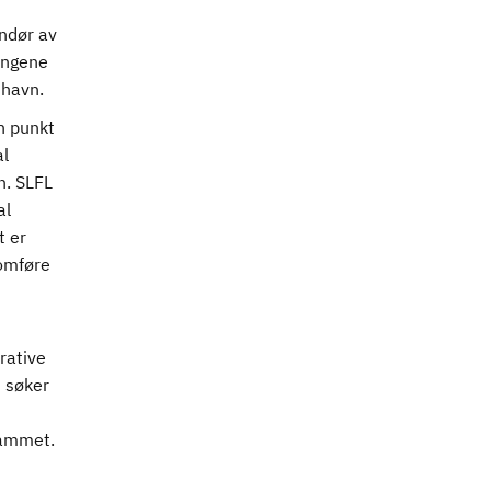
andør av
ringene
thavn.
n punkt
al
n. SLFL
al
t er
omføre
rative
m søker
rammet.