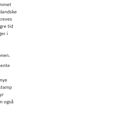
kommet
nlandske
kreves
gre tid
er i
onen.
jente
 nye
 stamp
yr
om også