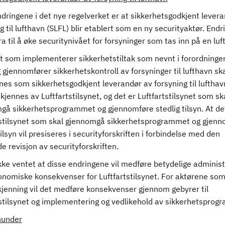
dringene i det nye regelverket er at sikkerhetsgodkjent lever
g til lufthavn (SLFL) blir etablert som en ny securityaktør. End
ra til å øke securitynivået for forsyninger som tas inn på en luf
t som implementerer sikkerhetstiltak som nevnt i forordninge
 gjennomfører sikkerhetskontroll av forsyninger til lufthavn sk
es som sikkerhetsgodkjent leverandør av forsyning til lufthav
kjennes av Luftfartstilsynet, og det er Luftfartstilsynet som sk
gå sikkerhetsprogrammet og gjennomføre stedlig tilsyn. At de
tstilsynet som skal gjennomgå sikkerhetsprogrammet og gjenn
tilsyn vil presiseres i securityforskriften i forbindelse med den
 revisjon av securityforskriften.
kke ventet at disse endringene vil medføre betydelige administ
konomiske konsekvenser for Luftfartstilsynet. For aktørene so
jenning vil det medføre konsekvenser gjennom gebyrer til
tstilsynet og implementering og vedlikehold av sikkerhetsprog
under