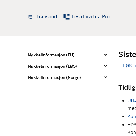
d
Transport
Les i Lovdata Pro
Siste
Nøkkelinformasjon (EU)
EØS-k
Nøkkelinformasjon (EØS)
Nøkkelinformasjon (Norge)
Tidli
Utk
med
Kom
EØS
Kom