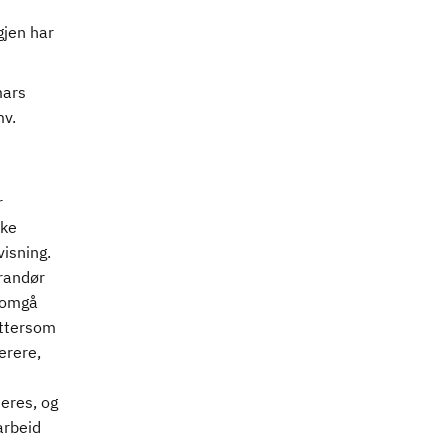
gjen har
mars
mv.
r
kke
isning.
erandør
nnomgå
Ettersom
erere,
teres, og
arbeid