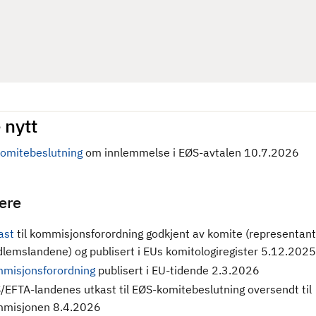
 nytt
omitebeslutning
om innlemmelse i EØS-avtalen 10.7.2026
gere
ast
til kommisjonsforordning godkjent av komite (representant
lemslandene) og publisert i EUs komitologiregister 5.12.2025
misjonsforordning
publisert i EU-tidende 2.3.2026
/EFTA-landenes utkast til EØS-komitebeslutning oversendt til
misjonen 8.4.2026