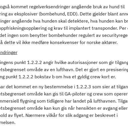
 også kommet regelverksendringer angående bruk av hund til
ring av eksplosiver (bombehund, EDD). Dette gjelder blant ann
ringer angående hva hunden skal detektere, hva hunden kan bru
 oppfriskningsopplæring og krav til implantert transponder. Per
 det ingen som benytter bombehunder regulert av securityregel
å dette vil ikke medføre konsekvenser for norske aktører.
endringer
ngens punkt 1.2.2.2 angir hvilke autorisasjoner som gir tilgang 
tsbegrenset område av en lufthavn. Det er gjort en presisering
ng punkt 1.2.2.2 bokstav b om hva et gyldig crew kort er.
ar det kommet en ny bestemmelse i 1.2.2.3 som sier at tilgang
etsbegrenset område kan gis til GA-piloter og crew som operer
mersiell flygning som tidligere har landet på lufthavnen. Tilga
etsbegrenset område kan kun gis når hensikten er avgang eller
old av flyet. Nærmere vilkår for slik adgang er beskrevet i
melsen.