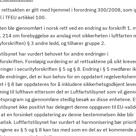
 rettsakten er gitt med hjemmel i forordning 300/2008, som i
 i TFEU artikkel 100.
en ble gjennomført i norsk rett ved en endring av forskrift 1. 
. 214 om forebyggelse av anslag mot sikkerheten i luftfarten 
yforskriften) § 3 andre ledd, og tilhører gruppe 2.
stilsynet har vurdert behovet for andre endringer i
forskriften. Foreløpig vurdering er at rettsaktene på sikt kreve
inger i securityforskriften § 5 og § 8. Endring i § 5 medfører i
le endringer, det er kun behov for en oppdatert regelverkshenv
t i § 8 bør oppdateres for å inkludere sikkerhetsgodkjent lev
ning til lufthavn ettersom det er Luftfartstilsynet som vil gje
etsprogram og gjennomføre stedlig besøk av disse enhetene. 
stilsynet ikke positivt har delegert denne oppgaven til EU-valid
i at en forsinket oppdatering av denne bestemmelsen ikke blir
tisk. Luftfartstilsynet har vurdert at harmonisering bør priori
ingene av § 5 og § 8 kan tas med som en del av et kommende 