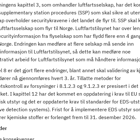
dningens kapittel 3, som omhandler luftfartsselskap, har det 
l supplementary station procedures (SSP) som skal sikre at ute
ap overholder securitykravene i det landet de flyr til. SSP skal 
luftfartsselskap som flyr til Norge. Luftfartstilsynet har over len
curityinformasjon fra flyselskap som har flydd flere enn 4 gang
 Norge. Endringen kan medføre at flere selskap må sende inn
informasjon til Luftfartstilsynet, så dette kan medføre noe
rativt arbeid for Luftfartstilsynet som må håndtere informasj
el 8 er det gjort flere endringer, blant annet skal validering av k
ører nå gjennomføres hvert 3. år. Tillatte metoder for
tskontroll av forsyninger i 8.1.2.3 og 9.1.2.3 er presisert i det
ket. I kapittel 12 har det kommet en oppdatering i krav til EU
isk utstyr og det er oppdaterte krav til standarder for EDS-utst
ive detection systems). Frist for å implementere EDS utstyr s
er kjemiske stoffer er forlenget frem til 31. desember 2026.
der
ge konsekvenser