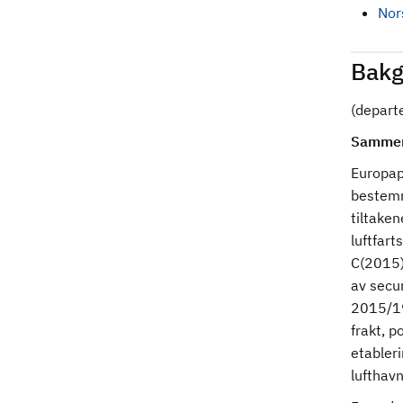
Nors
Bakg
(depart
Sammen
Europap
bestemme
tiltaken
luftfart
C(2015)
av secu
2015/19
frakt, 
etableri
lufthavn