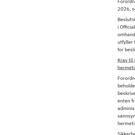
Forordni
2026, og
Beslutn
i Offic
omhandl
utfyller
for bes
Krav til
hermeti
Forordn
beholde
beskrive
enten f
adminis
sannsynl
hermeti
Sikkerhe