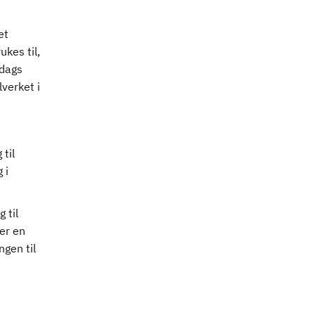
et
kes til,
 dags
verket i
til
 i
 til
er en
ngen til