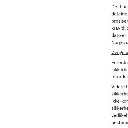
Det har
detekte
presise
krav til
dato er
Norge, s
Øvrige 
Forordni
sikkerhe
forordni
Videre h
sikkerh
ikke-kom
sikkerh
vedlikeh
bestem