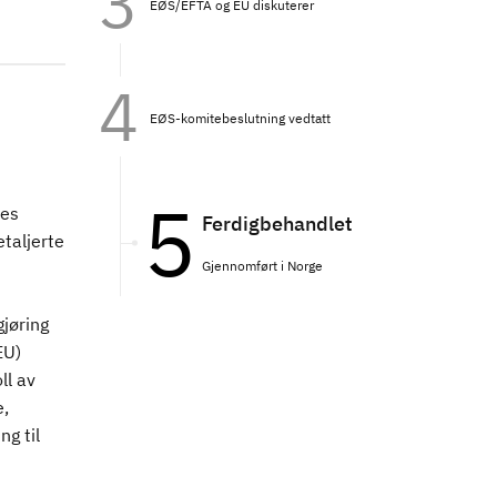
EØS/EFTA og EU diskuterer
EØS-komitebeslutning vedtatt
les
Ferdigbehandlet
etaljerte
Gjennomført i Norge
jøring
EU)
ll av
e,
g til