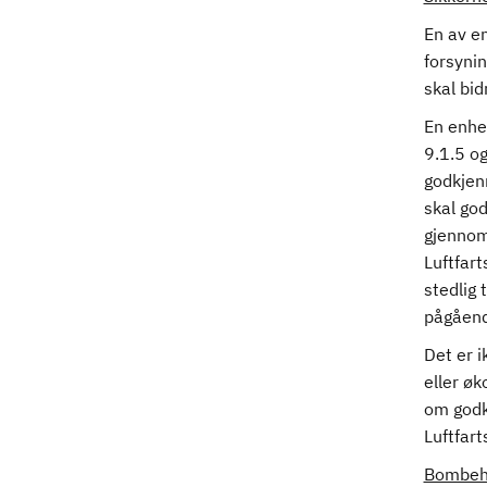
En av en
forsynin
skal bid
En enhe
9.1.5 og
godkjenn
skal god
gjennom
Luftfar
stedlig 
pågående
Det er i
eller ø
om godk
Luftfar
Bombeh