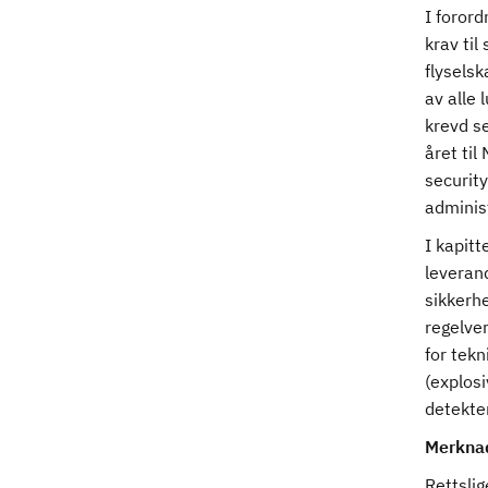
I foror
krav ti
flyselsk
av alle 
krevd se
året til
security
administ
I kapitt
leverand
sikkerhe
regelver
for tekn
(explos
detekter
Merkna
Rettsli