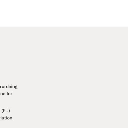
c
h
rordning
ne for
 (EU)
iation