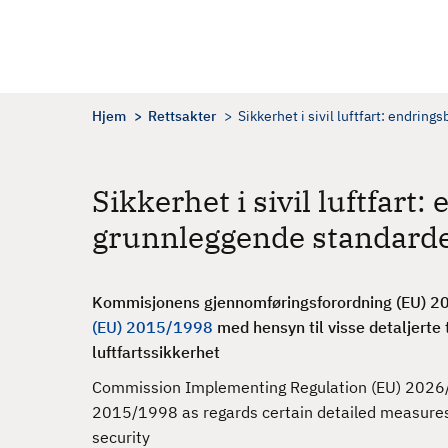
H
o
p
p
t
Hjem
Rettsakter
Sikkerhet i sivil luftfart: endri
i
l
h
Sikkerhet i sivil luftfar
o
grunnleggende standard
v
e
d
Kommisjonens gjennomføringsforordning (EU) 20
i
(EU) 2015/1998
med hensyn til visse detaljerte
n
luftfartssikkerhet
n
h
Commission Implementing Regulation (EU) 2026
o
2015/1998 as regards certain detailed measures
l
security