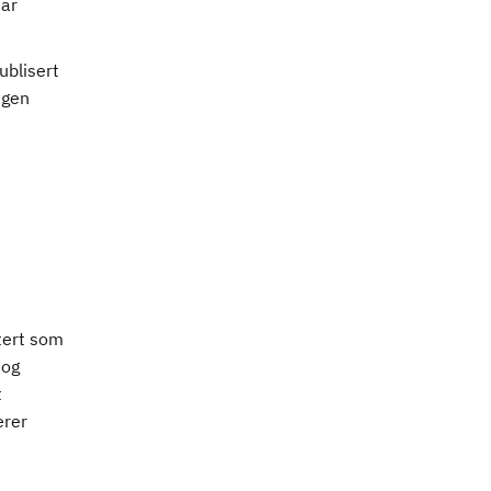
uar
ublisert
ngen
tert som
 og
t
erer