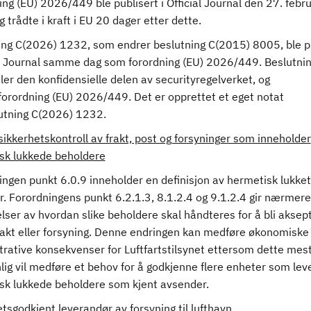
ng (EU) 2026/449 ble publisert i Official Journal den 27. febr
 trådte i kraft i EU 20 dager etter dette.
ing C(2026) 1232, som endrer beslutning C(2015) 8005, ble p
ial Journal samme dag som forordning (EU) 2026/449. Beslutni
er den konfidensielle delen av securityregelverket, og
 forordning (EU) 2026/449. Det er opprettet et eget notat
lutning C(2026) 1232.
 sikkerhetskontroll av frakt, post og forsyninger som inneholder
sk lukkede beholdere
ingen punkt 6.0.9 inneholder en definisjon av hermetisk lukket
r. Forordningens punkt 6.2.1.3, 8.1.2.4 og 9.1.2.4 gir nærmere
lser av hvordan slike beholdere skal håndteres for å bli aksep
rakt eller forsyning. Denne endringen kan medføre økonomiske
trative konsekvenser for Luftfartstilsynet ettersom dette mes
ig vil medføre et behov for å godkjenne flere enheter som lev
sk lukkede beholdere som kjent avsender.
tsgodkjent leverandør av forsyning til lufthavn