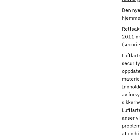
Den nye
hjemmel
Rettsakt
2011 nr
(securit
Luftfart
security
oppdater
materiel
Innholde
av forsy
sikkerh
Luftfart
anser v
problema
at endr