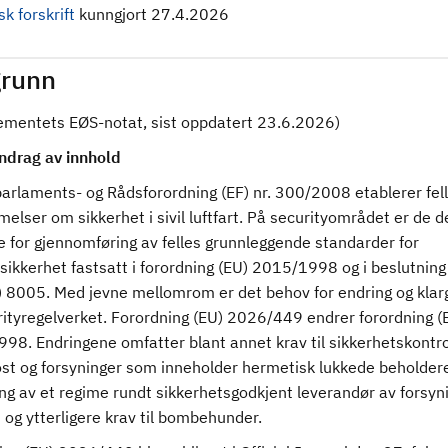
k forskrift
kunngjort 27.4.2026
runn
ementets EØS-notat, sist oppdatert 23.6.2026)
drag av innhold
arlaments- og Rådsforordning (EF) nr. 300/2008 etablerer fel
lser om sikkerhet i sivil luftfart. På securityområdet er de d
e for gjennomføring av felles grunnleggende standarder for
ssikkerhet fastsatt i forordning (EU) 2015/1998 og i beslutning
 8005. Med jevne mellomrom er det behov for endring og klarg
rityregelverket. Forordning (EU) 2026/449 endrer forordning (
98. Endringene omfatter blant annet krav til sikkerhetskontro
post og forsyninger som inneholder hermetisk lukkede beholder
ng av et regime rundt sikkerhetsgodkjent leverandør av forsynin
 og ytterligere krav til bombehunder.