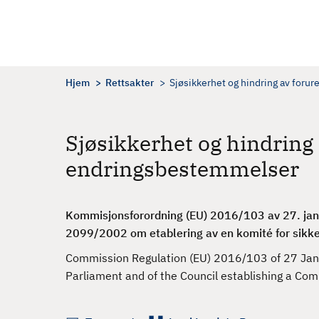
H
o
p
p
t
Hjem
Rettsakter
Sjøsikkerhet og hindring av foru
i
l
h
Sjøsikkerhet og hindring 
o
endringsbestemmelser
v
e
d
Kommisjonsforordning (EU) 2016/103 av 27. janu
i
2099/2002 om etablering av en komité for sikkerh
n
n
Commission Regulation (EU) 2016/103 of 27 Jan
h
Parliament and of the Council establishing a Com
o
l