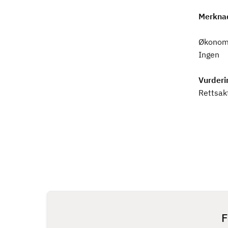
Merkna
Økonomi
Ingen
Vurderi
Rettsak
F