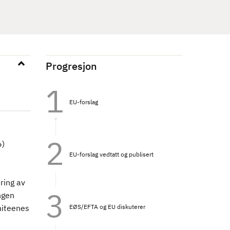
Progresjon
EU-forslag
6)
EU-forslag vedtatt og publisert
ring av
ngen
EØS/EFTA og EU diskuterer
miteenes