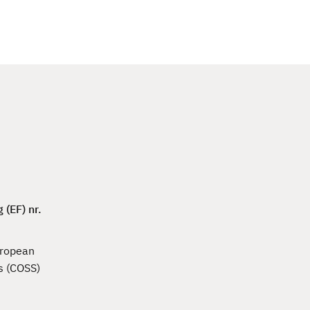
c
h
(EF) nr.
uropean
s (COSS)