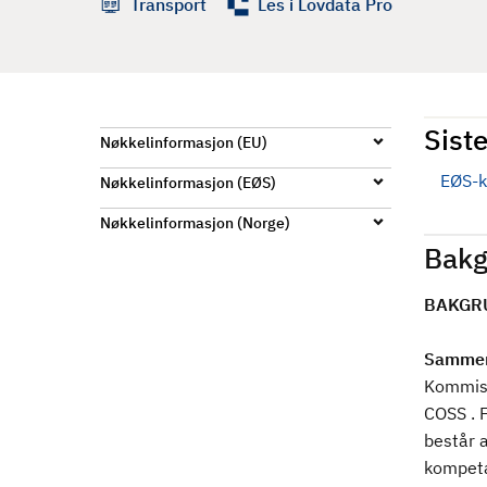
Transport
Les i Lovdata Pro
d
Siste
Nøkkelinformasjon (EU)
EØS-k
Nøkkelinformasjon (EØS)
Nøkkelinformasjon (Norge)
Bakg
BAKGR
Sammen
Kommisj
COSS . 
består a
kompet