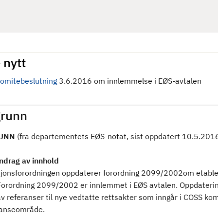
 nytt
omitebeslutning
3.6.2016 om innlemmelse i EØS-avtalen
runn
UNN
(fra departementets EØS-notat, sist oppdatert 10.5.201
drag av innhold
onsforordningen oppdaterer forordning 2099/2002om etable
Forordning 2099/2002 er innlemmet i EØS avtalen. Oppdateri
v referanser til nye vedtatte rettsakter som inngår i COSS ko
anseområde.