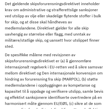
Det gjeldende skipsforurensningsdirektivet inneholder
krav om administrative og strafferettslige sanksjoner
ved utslipp av olje eller skadelige flytende stoffer i bulk
for skip, og at disse skal håndheves av
medlemslandene. Direktivet gjelder for alle skip
uavhengig av størrelse eller flagg, med unntak av
militære/statlige skip, og uansett hvor utslippet finner
sted.
De spesifikke målene med revisjonen av
skipsforurensningsdirektivet er (a) å gjennomføre
internasjonalt regelverk i EU-retten ved å sikre samsvar
mellom direktivet og Den internasjonale konvensjon om
hindring av forurensning fra skip (MARPOL), (b) støtte
medlemslandene i oppbyggingen av kompetanse og
kapasitet til å oppdage og verifisere utslipp, samle bevis
og effektivt sanksjonere identifiserte overtredere på en
harmonisert måte gjennom EU/EØS, (c) sikre at de som