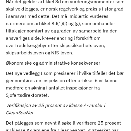
Når det gjelder artikkel 8d om vurderingsmomenter som
skal vektlegges, er norsk regelverk og praksis i stor grad
i samsvar med dette. Det må imidlertid vurderes
nærmere om artikkel 8d(1)(f) og (g), som omhandler
tiltak gjennomført av og graden av samarbeid fra den
ansvarliges side, krever endring i forskrift om
overtredelsesgebyr etter skipssikkerhetsloven,
skipsarbeidsloven og NIS-loven.
Økonomiske og administrative konsekvenser
Det nye vedlegg I som presiserer i hvilke tilfeller det bør
gjennomføres en inspeksjon etter artikkel 6 vil kunne
medføre en økning i antallet inspeksjoner fra
Sjøfartsdirektoratet.
Verifikasjon av 25 prosent av klasse A-varsler i
CleanSeaNet
Det pålegges som nevnt å søke å verifisere 25 prosent
av klasse A-varslene fra CleanSeaNet. Kystverket har