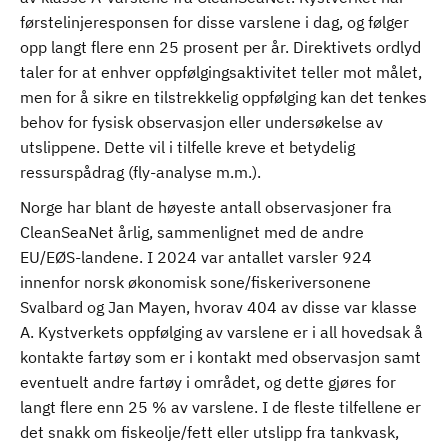
førstelinjeresponsen for disse varslene i dag, og følger
opp langt flere enn 25 prosent per år. Direktivets ordlyd
taler for at enhver oppfølgingsaktivitet teller mot målet,
men for å sikre en tilstrekkelig oppfølging kan det tenkes
behov for fysisk observasjon eller undersøkelse av
utslippene. Dette vil i tilfelle kreve et betydelig
ressurspådrag (fly-analyse m.m.).
Norge har blant de høyeste antall observasjoner fra
CleanSeaNet årlig, sammenlignet med de andre
EU/EØS-landene. I 2024 var antallet varsler 924
innenfor norsk økonomisk sone/fiskeriversonene
Svalbard og Jan Mayen, hvorav 404 av disse var klasse
A. Kystverkets oppfølging av varslene er i all hovedsak å
kontakte fartøy som er i kontakt med observasjon samt
eventuelt andre fartøy i området, og dette gjøres for
langt flere enn 25 % av varslene. I de fleste tilfellene er
det snakk om fiskeolje/fett eller utslipp fra tankvask,