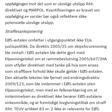
oppfølgingen mot det som er ulovlige utslipp ihht.
direktivet og MARPOL. Kvantifiseringen av kravet om
oppfølging av varsler bør også reflektere slike
potensielle ulovlige utslipp.
Straffesanksjonering
EØS-avtalen omfatter i utgangspunktet ikke EUs
justispolitikk. Da direktiv 2005/35 om skipsforurensning
ble inntatt i EØS-avtalen ble dette gjort med
tilpasningstekst om at rammebeslutning 2005/667/JHA
som utfyller direktivet med tanke på hva som anses
som straffbare forhold ikke skulle gjelde i EØS-avtalen.
Den aktuelle teksten ble fjernet ved endringsdirektiv
2009/123, som ble innlemmet i EØS-avtalen uten
tilpasningstekst, men med en felleserklæring om at
innlemmelsen av direktivet ikke berører EØS-avtalens
virkeområde, og at fremtidige lovgivningstiltak om straff
ihht. TEUV artikkel 83 nr. 2 ikke er relevante for EØS.