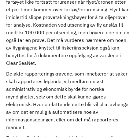
fartøyet ikke fortsatt forurenser når flyet/dronen etter
et par timer kommer over fartøy/forurensning. Flyet kan
imidlertid slippe prøvetakningsbøyer for å ta oljeprøver
for analyse. Kostnaden ved utsending av fly anslås til
rundt kr 100 000 per utsending, men høyere dersom en
også tar en prøve. Det må vurderes nærmere om noen
av flygningene knyttet til fiskeriinspeksjon også kan
benyttes for å dokumentere oppfølging av varslene i
CleanSeaNet.
De økte rapporteringskravene, som innebærer at saker
skal rapporteres løpende, vil medføre en økt
administrativ og økonomisk byrde for norske
myndigheter, selv om dette skal kunne gjøres
elektronisk. Hvor omfattende dette blir vil bl.a. avhenge
av om det er mulig å automatisere noe av
informasjonsdelingen, eller om det må rapporteres
manuelt.