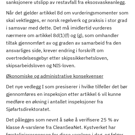
sanksjonere utslipp av restavfall fra eksosvaskeanlegg.
Når det gjelder artikkel 8d om vurderingsmomenter som
skal vektlegges, er norsk regelverk og praksis i stor grad
i samsvar med dette. Det må imidlertid vurderes
nærmere om artikkel 8d(1)(f) og (g), som omhandler
tiltak gjennomført av og graden av samarbeid fra den
ansvarliges side, krever endring i forskrift om
overtredelsesgebyr etter skipssikkerhetsloven,
skipsarbeidsloven og NIS-loven.
Økonomiske og administrative konsekvenser
Det nye vedlegg I som presiserer i hvilke tilfeller det bør
gjennomføres en inspeksjon etter artikkel 6 vil kunne
medføre en økning i antallet inspeksjoner fra
Sjøfartsdirektoratet.
Det pålegges som nevnt å søke å verifisere 25 % av
klasse A-varslene fra CleanSeaNet. Kystverket har
førstelinjeresponsen for disse varslene i dag, og følger