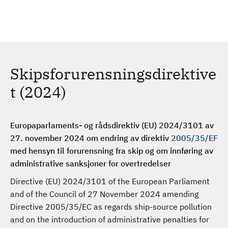
H
c
h
o
p
p
t
Skipsforurensningsdirektive
i
l
t (2024)
h
o
v
Europaparlaments- og rådsdirektiv (EU) 2024/3101 av
e
27. november 2024 om endring av direktiv
2005/35/EF
d
med hensyn til forurensning fra skip og om innføring av
i
administrative
sanksjoner for overtredelser
n
Directive (EU) 2024/3101 of the European Parliament
n
and of the Council of 27 November 2024 amending
h
Directive 2005/35/EC as regards ship-source pollution
o
and on the introduction of administrative penalties for
l