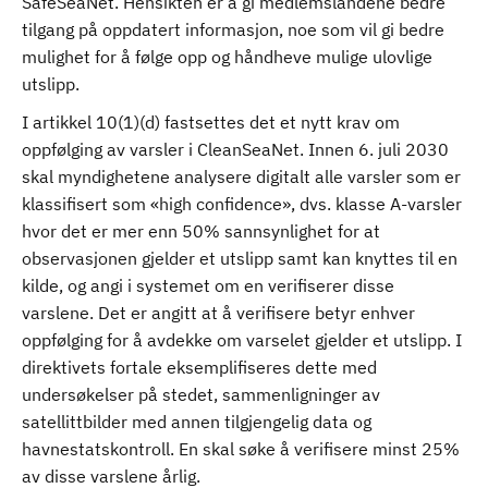
SafeSeaNet. Hensikten er å gi medlemslandene bedre
tilgang på oppdatert informasjon, noe som vil gi bedre
mulighet for å følge opp og håndheve mulige ulovlige
utslipp.
I artikkel 10(1)(d) fastsettes det et nytt krav om
oppfølging av varsler i CleanSeaNet. Innen 6. juli 2030
skal myndighetene analysere digitalt alle varsler som er
klassifisert som «high confidence», dvs. klasse A-varsler
hvor det er mer enn 50% sannsynlighet for at
observasjonen gjelder et utslipp samt kan knyttes til en
kilde, og angi i systemet om en verifiserer disse
varslene. Det er angitt at å verifisere betyr enhver
oppfølging for å avdekke om varselet gjelder et utslipp. I
direktivets fortale eksemplifiseres dette med
undersøkelser på stedet, sammenligninger av
satellittbilder med annen tilgjengelig data og
havnestatskontroll. En skal søke å verifisere minst 25%
av disse varslene årlig.