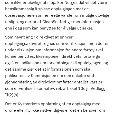
som ikke er ulovlige utslipp. For Norges del vil det være
hensiktsmessig å spisse oppfølgingen mot de
observasjonene som er reelle varsler om mulige ulovlige
utslipp, og derfor at CleanSeaNet gir mer informasjon
enn i dag som kan benyttes for å velge ut saker.
Som nevnt angir direktivet at enhver
oppfølgingsaktivitet regnes som verifikasjon, men det er
under diskusjon om informasjon fra andre fartøy skal
kunne benyttes. Eksemplene i direktivets fortale gir
også en indikasjon om forventninger til oppfølgingen, og
det samme gjør det at informasjonen som skal
publiseres av Kommisjonen om den enkelte stats
gjennomføring av direktivet omfatter antallet varsler
som er verifisert «on-site», ref. artikkel 10c jf. Vedlegg
II(2)(b).
Det er Kystverkets oppfatning at en oppfølging med
drone eller fly ikke nødvendigvis er det en behøver om