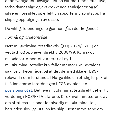
er ansvarlige for ulovlige utslipp blir møtt med effektive,
forholdsmessige og avskrekkende sanksjoner og (d)
sikre en forenklet og effektiv rapportering av utslipp fra
skip og oppfølgingen av disse.
De viktigste endringene gjennomgås i det følgende:
Formål og virkeområde
Nytt miljøkriminalitetsdirektiv ((EU) 2024/1203) er
vedtatt, og opphever direktiv 2008/99. Klima- og
miljødepartementet vurderer at nytt
miljøkriminalitetsdirektiv faller utenfor EØS-avtalens
saklige virkeområde, og at det dermed ikke er EØS-
relevant i den forstand at Norge ikke er rettslig forpliktet
til å innlemme forordningen i EØS-avtalen, se
posisjonsnotat
. Det nye miljøkriminalitetsdirektivet er til
vurdering i EØS/EFTA-statene. Direktivet innebærer krav
om straffesanksjoner for alvorlig miljøkriminalitet,
herunder ulovlige utslipp fra skip. Bestemmelsene om