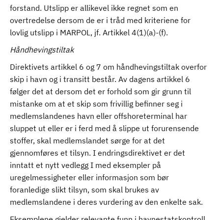
forstand. Utslipp er allikevel ikke regnet som en
overtredelse dersom de er i tråd med kriteriene for
lovlig utslipp i MARPOL, jf. Artikkel 4(1)(a)-(f).
Håndhevingstiltak
Direktivets artikkel 6 og 7 om håndhevingstiltak overfor
skip i havn og i transitt består. Av dagens artikkel 6
følger det at dersom det er forhold som gir grunn til
mistanke om at et skip som frivillig befinner seg i
medlemslandenes havn eller offshoreterminal har
sluppet ut eller er i ferd med å slippe ut forurensende
stoffer, skal medlemslandet sørge for at det
gjennomføres et tilsyn. I endringsdirektivet er det
inntatt et nytt vedlegg I med eksempler på
uregelmessigheter eller informasjon som bør
foranledige slikt tilsyn, som skal brukes av
medlemslandene i deres vurdering av den enkelte sak.
Eksemplene gjelder relevante funn i havnestatskontroll,