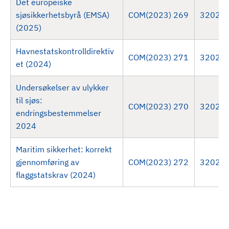
Det europeiske
d
sjøsikkerhetsbyrå (EMSA)
COM(2023) 269
32025
(2025)
Havnestatskontrolldirektiv
COM(2023) 271
32024
et (2024)
Undersøkelser av ulykker
til sjøs:
COM(2023) 270
32024
endringsbestemmelser
2024
Maritim sikkerhet: korrekt
gjennomføring av
COM(2023) 272
32024
flaggstatskrav (2024)