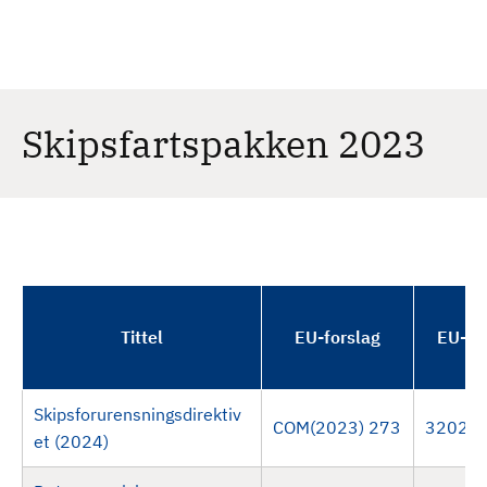
H
c
h
o
p
p
t
Skipsfartspakken 2023
i
l
h
o
v
e
d
Tittel
EU-forslag
EU-ve
i
n
n
Skipsforurensningsdirektiv
h
COM(2023) 273
32024
et (2024)
o
l