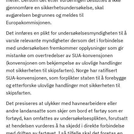
meter. Dersom det etter vurderingen besluttes å ikke
gjennomføre en sikkerhetsundersøkelse, skal
avgjørelsen begrunnes og meldes til
Europakommisjonen.
Det innføres en plikt for undersøkelsesmyndigheten til å
varsle relevante myndigheter dersom det i forbindelse
med undersøkelsen fremkommer opplysninger som gir
mistanke om overtredelser av SUA-konvensjonen
(konvensjonen om bekjempelse av ulovlige handlinger
mot sikkerheten til skipsfarten). Norge har ratifisert
SUA-konvensjonen, som forplikter staten til å forebygge
og etterforske ulovlige handlinger mot sikkerheten til
skipsfarten.
Det presiseres at ulykker med havnearbeidere eller
andre landansatte som skjer om bord et fartøy som er
fortøyd, kan omfattes av undersøkelsesplikten, forutsatt
at hendelsen vurderes å ha skjedd i direkte forbindelse
med driften av fartøyet. I så tilfelle skal det foretas en