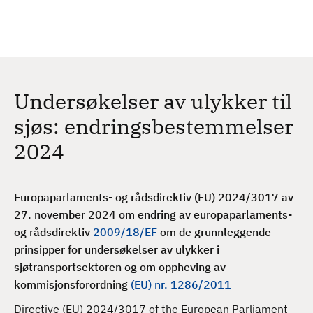
H
c
h
o
p
p
t
Undersøkelser av ulykker til
i
l
sjøs: endringsbestemmelser
h
2024
o
v
e
Europaparlaments- og rådsdirektiv (EU) 2024/3017 av
d
27. november 2024 om endring av e
uropaparlaments-
i
og rådsdirektiv
2009/18/EF
om de grunnleggende
n
prinsipper for undersøkelser av ulykker i
n
sjøtransportsektoren og om oppheving av
h
k
ommisjonsforordning
(EU) nr. 1286/2011
o
l
Directive (EU) 2024/3017 of the European Parliament