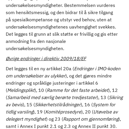
undersøkelsesmyndigheter. Bestemmelsen vurderes
som hensiktsmessig, og den bidrar til å sikre tilgang
på spesialkompetanse og utstyr ved behov, uten at
undersøkelsesmyndighetenes uavhengighet svekkes.
Det legges til grunn at slik støtte er frivillig og gis etter
anmodning fra den nasjonale
undersøkelsesmyndigheten.
Øvrige endringer i direktiv 2009/18/EF
Det legges til en ny artikkel 20a (
Endringer i IMO-koden
om undersøkelser av ulykker
), og det gjøres mindre
endringer og språklige justeringer i artikkel 6
(
Meldingsplikt
), 10 (
Ramme for det faste arbeidet
), 12
(
Samarbeid med særlig berørte tredjestater
), 13 (
Sikring
av bevis
), 15 (
Sikkerhetstilrådninger
), 16 (
System for
tidlig varsling
), 19 (
Komitéprosedyre
), 20 (
Utøvelse av
delegert myndighet
) og 23 (
Rapport om gjennomføring
),
samt i Annex I punkt 2.1 og 2.3 og Annex II punkt 30.