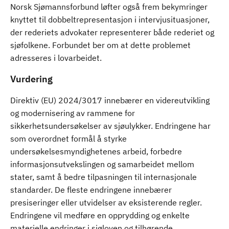
Norsk Sjømannsforbund løfter også frem bekymringer
knyttet til dobbeltrepresentasjon i intervjusituasjoner,
der rederiets advokater representerer både rederiet og
sjøfolkene. Forbundet ber om at dette problemet
adresseres i lovarbeidet.
Vurdering
Direktiv (EU) 2024/3017 innebærer en videreutvikling
og modernisering av rammene for
sikkerhetsundersøkelser av sjøulykker. Endringene har
som overordnet formål å styrke
undersøkelsesmyndighetenes arbeid, forbedre
informasjonsutvekslingen og samarbeidet mellom
stater, samt å bedre tilpasningen til internasjonale
standarder. De fleste endringene innebærer
presiseringer eller utvidelser av eksisterende regler.
Endringene vil medføre en opprydding og enkelte
materielle endringer i sjøloven og tilhørende