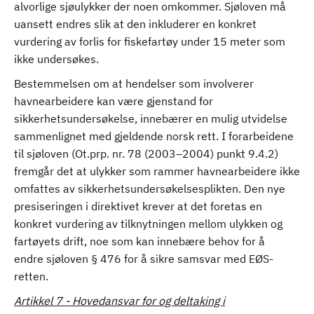
alvorlige sjøulykker der noen omkommer. Sjøloven må
uansett endres slik at den inkluderer en konkret
vurdering av forlis for fiskefartøy under 15 meter som
ikke undersøkes.
Bestemmelsen om at hendelser som involverer
havnearbeidere kan være gjenstand for
sikkerhetsundersøkelse, innebærer en mulig utvidelse
sammenlignet med gjeldende norsk rett. I forarbeidene
til sjøloven (Ot.prp. nr. 78 (2003–2004) punkt 9.4.2)
fremgår det at ulykker som rammer havnearbeidere ikke
omfattes av sikkerhetsundersøkelsesplikten. Den nye
presiseringen i direktivet krever at det foretas en
konkret vurdering av tilknytningen mellom ulykken og
fartøyets drift, noe som kan innebære behov for å
endre sjøloven § 476 for å sikre samsvar med EØS-
retten.
Artikkel 7 - Hovedansvar for og deltaking i