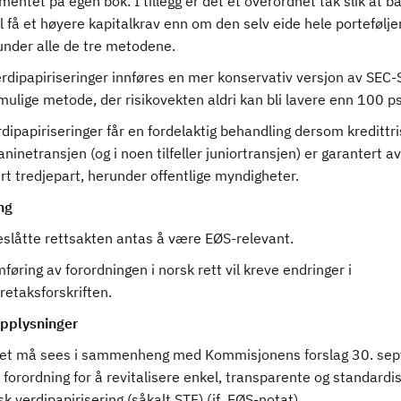
entet på egen bok. I tillegg er det et overordnet tak slik at b
l få et høyere kapitalkrav enn om den selv eide hele portefølje
under alle de tre metodene.
erdipapiriseringer innføres en mer konservativ versjon av SEC
ulige metode, der risikovekten aldri kan bli lavere enn 100 ps
ipapiriseringer får en fordelaktig behandling dersom kredittr
aninetransjen (og i noen tilfeller juniortransjen) er garantert a
ert tredjepart, herunder offentlige myndigheter.
ng
eslåtte rettsakten antas å være EØS-relevant.
øring av forordningen i norsk rett vil kreve endringer i
retaksforskriften.
pplysninger
et må sees i sammenheng med Kommisjonens forslag 30. se
 forordning for å revitalisere enkel, transparente og standardi
k verdipapirisering (såkalt STF) (jf. EØS-notat).