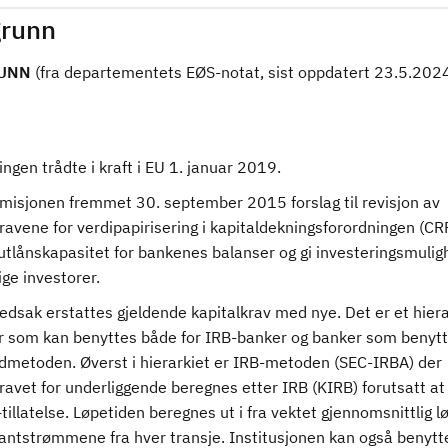
runn
UNN
(fra departementets EØS-notat, sist oppdatert 23.5.202
ngen trådte i kraft i EU 1. januar 2019.
isjonen fremmet 30. september 2015 forslag til revisjon av
ravene for verdipapirisering i kapitaldekningsforordningen (CRR
 utlånskapasitet for bankenes balanser og gi investeringsmulig
ige investorer.
vedsak erstattes gjeldende kapitalkrav med nye. Det er et hiera
 som kan benyttes både for IRB-banker og banker som benytt
dmetoden. Øverst i hierarkiet er IRB-metoden (SEC-IRBA) der
ravet for underliggende beregnes etter IRB (KIRB) forutsatt a
tillatelse. Løpetiden beregnes ut i fra vektet gjennomsnittlig l
antstrømmene fra hver transje. Institusjonen kan også benytte