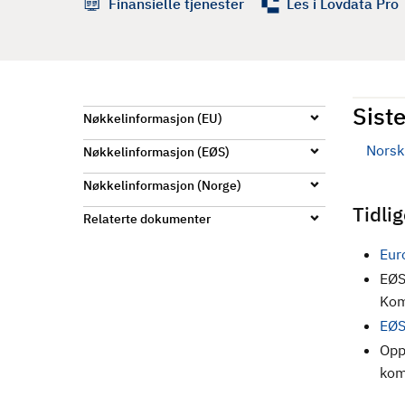
Finansielle tjenester
Les i Lovdata Pro
d
Siste
Nøkkelinformasjon (EU)
Norsk 
Nøkkelinformasjon (EØS)
Nøkkelinformasjon (Norge)
Tidli
Relaterte dokumenter
Eur
EØS
Kom
EØS
Opp
kom