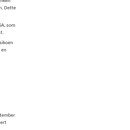
anken
n. Dette
-SA, som
t.
isikoen
v en
ptember
sert