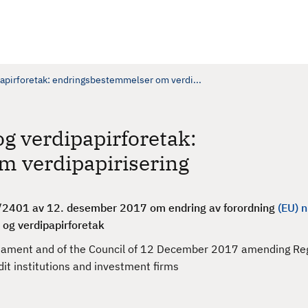
ipapirforetak: endringsbestemmelser om verdi...
og verdipapirforetak:
 verdipapirisering
7/2401 av 12. desember 2017 om endring av forordning
(EU) n
r og verdipapirforetak
iament and of the Council of 12 December 2017 amending Reg
it institutions and investment firms