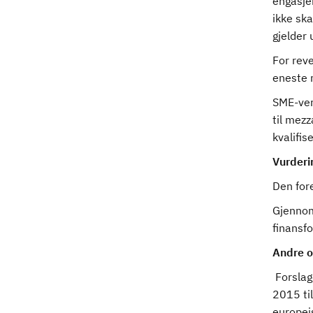
engasjem
ikke ska
gjelder 
For rev
eneste m
SME-verd
til mezz
kvalifis
Vurderi
Den for
Gjennomf
finansfo
Andre o
Forslag
2015 til
europeis