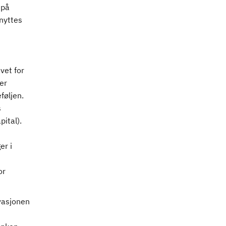
 på
nyttes
vet for
er
føljen.
s
pital).
er i
or
ivasjonen