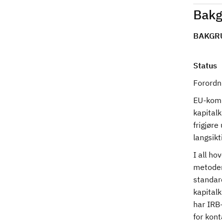
Bakg
BAKGR
Status
Forordni
EU-komm
kapitalk
frigjøre
langsikt
I all ho
metoder
standar
kapitalk
har IRB-
for kont