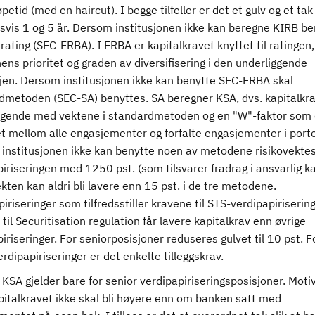
løpetid (med en haircut). I begge tilfeller er det et gulv og et tak
svis 1 og 5 år. Dersom institusjonen ikke kan beregne KIRB be
rating (SEC-ERBA). I ERBA er kapitalkravet knyttet til ratingen,
ens prioritet og graden av diversifisering i den underliggende
ljen. Dersom institusjonen ikke kan benytte SEC-ERBA skal
dmetoden (SEC-SA) benyttes. SA beregner KSA, dvs. kapitalkra
ggende med vektene i standardmetoden og en "W"-faktor som 
t mellom alle engasjementer og forfalte engasjementer i porte
institusjonen ikke kan benytte noen av metodene risikovekte
iriseringen med 1250 pst. (som tilsvarer fradrag i ansvarlig ka
kten kan aldri bli lavere enn 15 pst. i de tre metodene.
iriseringer som tilfredsstiller kravene til STS-verdipapirisering
til Securitisation regulation får lavere kapitalkrav enn øvrige
iriseringer. For seniorposisjoner reduseres gulvet til 10 pst. F
dipapiriseringer er det enkelte tilleggskrav.
KSA gjelder bare for senior verdipapiriseringsposisjoner. Mot
pitalkravet ikke skal bli høyere enn om banken satt med