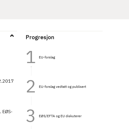
Progresjon
EU-forslag
12.2017
EU-forslag vedtatt og publisert
. EØS-
EØS/EFTA og EU diskuterer