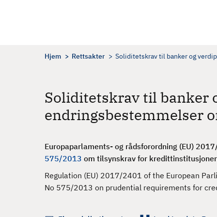
H
o
p
p
t
Hjem
Rettsakter
Soliditetskrav til banker og verd
i
l
h
Soliditetskrav til banker 
o
endringsbestemmelser om
v
e
d
Europaparlaments- og rådsforordning (EU) 201
i
575/2013
om tilsynskrav for kredittinstitusjone
n
n
Regulation (EU) 2017/2401 of the European Parl
h
No 575/2013 on prudential requirements for cred
o
l