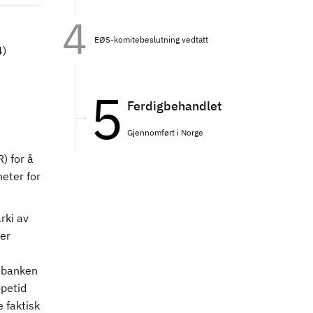
EØS-komitebeslutning vedtatt
4)
Ferdigbehandlet
Gjennomført i Norge
) for å
heter for
rki av
er
t banken
øpetid
 faktisk