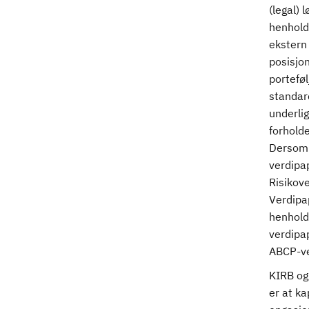
(legal) 
henhold
ekstern 
posisjon
portefø
standar
underli
forholde
Dersom 
verdipap
Risikove
Verdipap
henhold 
verdipap
ABCP-ver
KIRB og 
er at ka