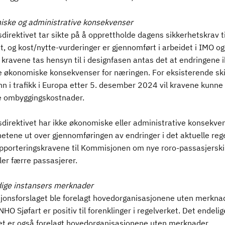
ske og administrative konsekvenser
direktivet tar sikte på å opprettholde dagens sikkerhetskrav ti
et, og kost/nytte-vurderinger er gjennomført i arbeidet i IMO og 
ravene tas hensyn til i designfasen antas det at endringene i
e økonomiske konsekvenser for næringen. For eksisterende sk
nn i trafikk i Europa etter 5. desember 2024 vil kravene kunne
 ombyggingskostnader.
sdirektivet har ikke økonomiske eller administrative konsekven
etene ut over gjennomføringen av endringer i det aktuelle rege
pporteringskravene til Kommisjonen om nye roro-passasjersk
er færre passasjerer.
ige instansers merknader
onsforslaget ble forelagt hovedorganisasjonene uten merkna
NHO Sjøfart er positiv til forenklinger i regelverket. Det endelig
vet er også forelagt hovedorganisasjonene uten merknader.