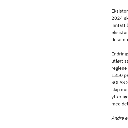
Eksiste
2024 ska
inntatt 
eksister
desemb
Endrings
utført 
reglene 
1350 pas
SOLAS 2
skip med
ytterlig
med det
Andre e