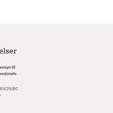
c
h
elser
nsyn til
rnasjonale
2003/25/EC
y