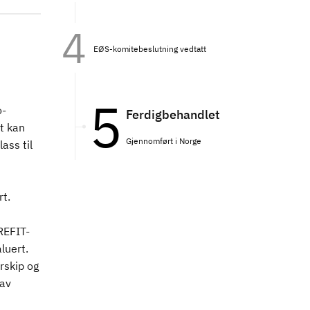
EØS-komitebeslutning vedtatt
o-
Ferdigbehandlet
st kan
Gjennomført i Norge
lass til
rt.
REFIT-
luert.
rskip og
 av