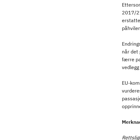
Ettersom
2017/21
erstatte
påhvile
Endring
når det 
færre pa
vedlegg 
EU-kommi
vurderes
passasje
opprinne
Merkna
Rettsli