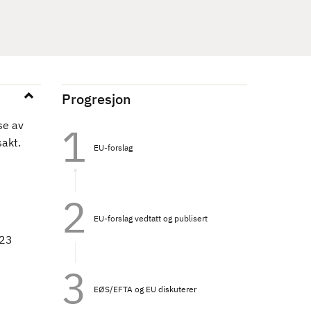
Progresjon
se av
sakt.
EU-forslag
EU-forslag vedtatt og publisert
023
EØS/EFTA og EU diskuterer