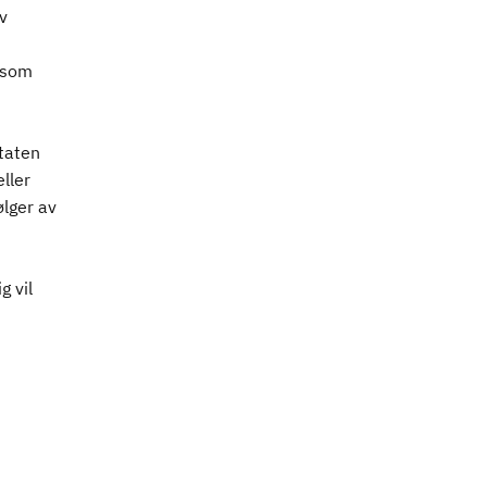
v
r som
taten
ller
ølger av
g vil