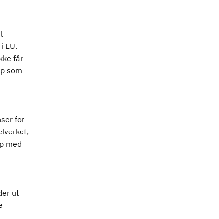
l
i EU.
kke får
ip som
ser for
lverket,
ip med
der ut
e