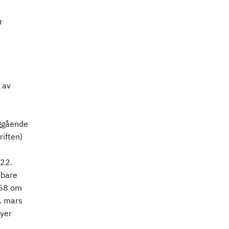
r
 av
iggående
riften)
 22.
tbare
458 om
0. mars
øyer