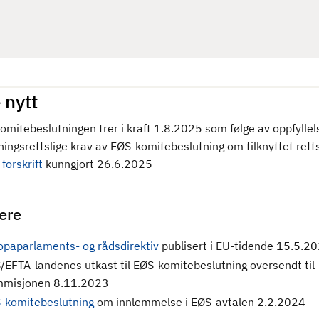
 nytt
omitebeslutningen trer i kraft 1.8.2025 som følge av oppfyllel
ningsrettslige krav av EØS-komitebeslutning om tilknyttet rett
forskrift
kunngjort 26.6.2025
gere
opaparlaments- og rådsdirektiv
publisert i EU-tidende 15.5.2
/EFTA-landenes utkast til EØS-komitebeslutning oversendt til
misjonen 8.11.2023
-komitebeslutning
om innlemmelse i EØS-avtalen 2.2.2024