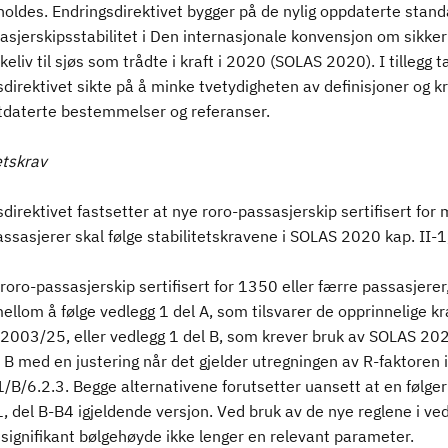
holdes. Endringsdirektivet bygger på de nylig oppdaterte stan
asjerskipsstabilitet i Den internasjonale konvensjon om sikker
liv til sjøs som trådte i kraft i 2020 (SOLAS 2020). I tillegg t
direktivet sikte på å minke tvetydigheten av definisjoner og kr
utdaterte bestemmelser og referanser.
etskrav
direktivet fastsetter at nye roro-passasjerskip sertifisert for
sasjerer skal følge stabilitetskravene i SOLAS 2020 kap. II-1,
roro-passasjerskip sertifisert for 1350 eller færre passasjerer
ellom å følge vedlegg 1 del A, som tilsvarer de opprinnelige kr
v 2003/25, eller vedlegg 1 del B, som krever bruk av SOLAS 20
l B med en justering når det gjelder utregningen av R-faktoren
1/B/6.2.3. Begge alternativene forutsetter uansett at en følge
1, del B-B4 igjeldende versjon. Ved bruk av de nye reglene i ve
 signifikant bølgehøyde ikke lenger en relevant parameter.