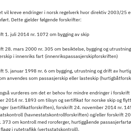
t vil kreve endringer i norsk regelverk hvor direktiv 2003/25 e
ørt. Dette gjelder følgende forskrifter:
ift 1. juli 2014 nr. 1072 om bygging av skip
ift 28. mars 2000 nr. 305 om besiktelse, bygging og utrustning
rskip i innenriks fart (innenrikspassasjerskipforskriften)
ift 5. januar 1998 nr. 6 om bygging, utrustning og drift av hurt
om anvendes som passasjerskip eller lasteskip (hurtigbåtforsk
gså vurderes om det er behov for mindre endringer i forskrift
 2014 nr. 1893 om tilsyn og sertifikat for norske skip og flyt
nger (sertifikatforskriften), forskrift 24. november 2014 nr. 1
tskontroll (havnestatskontrollforskriften) og/eller forskrift 2
. 373 om kontroll med roroferger, hurtiggående passasjerfart
flagg i rutetrafikk (vertsstatskontroll).