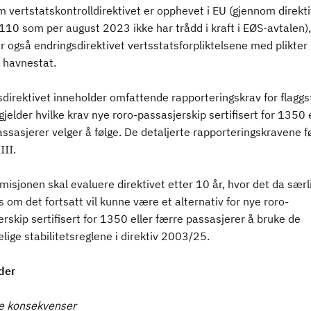
 vertstatskontrolldirektivet er opphevet i EU (gjennom direkti
10 som per august 2023 ikke har trådd i kraft i EØS-avtalen),
r også endringsdirektivet vertsstatsforpliktelsene med plikte
r havnestat.
sdirektivet inneholder omfattende rapporteringskrav for flaggs
gjelder hvilke krav nye roro-passasjerskip sertifisert for 1350 e
ssasjerer velger å følge. De detaljerte rapporteringskravene f
III.
sjonen skal evaluere direktivet etter 10 år, hvor det da særli
 om det fortsatt vil kunne være et alternativ for nye roro-
rskip sertifisert for 1350 eller færre passasjerer å bruke de
lige stabilitetsreglene i direktiv 2003/25.
der
ge konsekvenser