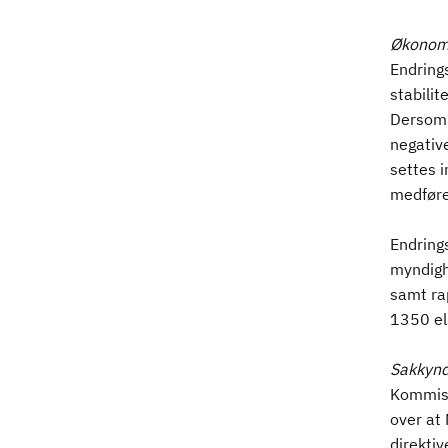
Økonomi
Endrings
stabilit
Dersom k
negativ
settes i
medføre
Endring
myndigh
samt ra
1350 ell
Sakkynd
Kommisj
over at 
direkti