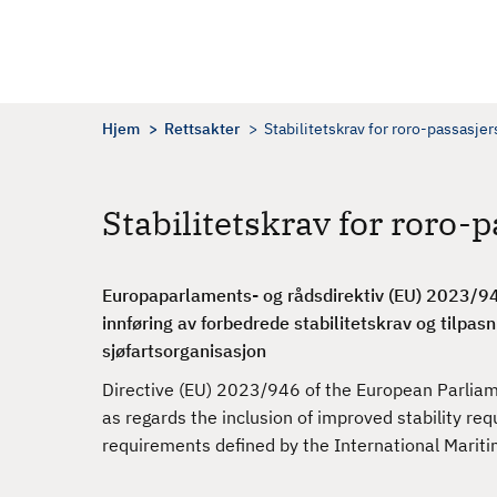
H
o
p
p
t
Hjem
Rettsakter
Stabilitetskrav for roro-passasj
i
l
h
Stabilitetskrav for roro
o
v
e
Europaparlaments- og rådsdirektiv (EU) 2023/94
d
innføring av forbedrede stabilitetskrav og tilpasn
i
sjøfartsorganisasjon
n
Directive (EU) 2023/946 of the European Parlia
n
as regards the inclusion of improved stability req
h
requirements defined by the International Marit
o
l