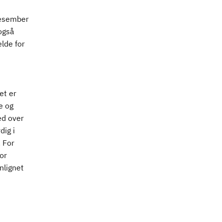
desember
også
lde for
et er
e og
ed over
dig i
 For
or
nlignet