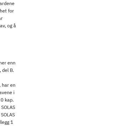
dardene
het for
ar
av, og å
 mer enn
 del B.
, har en
avene i
20 kap.
 i SOLAS
r SOLAS
dlegg 1