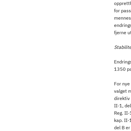
opprett
for pass
menneske
endrings
fjerne 
Stabilit
Endrings
1350 pas
For nye 
valget m
direkti
II-1, de
Reg. II-
kap. II-
del B er