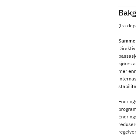
Bakg
(fra de
Sammen
Direkti
passasje
kjøres a
mer enn
internas
stabilit
Endring
program,
Endrings
redusere
regelver