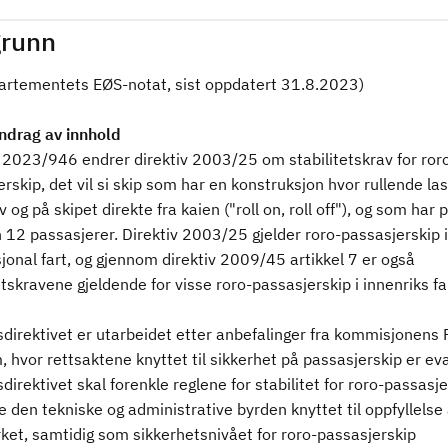
runn
partementets EØS-notat, sist oppdatert 31.8.2023)
drag av innhold
v 2023/946 endrer direktiv 2003/25 om stabilitetskrav for ror
rskip, det vil si skip som har en konstruksjon hvor rullende la
v og på skipet direkte fra kaien ("roll on, roll off"), og som har p
 12 passasjerer. Direktiv 2003/25 gjelder roro-passasjerskip i
jonal fart, og gjennom direktiv 2009/45 artikkel 7 er også
etskravene gjeldende for visse roro-passasjerskip i innenriks fa
sdirektivet er utarbeidet etter anbefalinger fra kommisjonens 
 hvor rettsaktene knyttet til sikkerhet på passasjerskip er eva
direktivet skal forenkle reglene for stabilitet for roro-passasje
 den tekniske og administrative byrden knyttet til oppfyllelse
ket, samtidig som sikkerhetsnivået for roro-passasjerskip