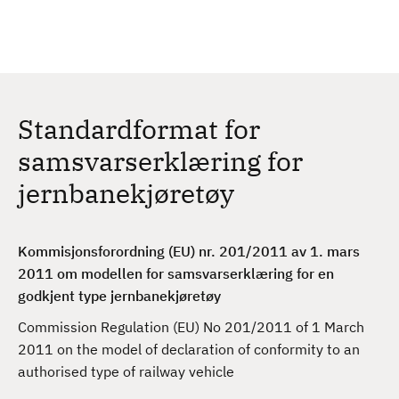
H
c
h
o
p
p
t
Standardformat for
i
l
samsvarserklæring for
h
jernbanekjøretøy
o
v
e
Kommisjonsforordning (EU) nr. 201/2011 av 1. mars
d
2011 om modellen for samsvarserklæring for en
i
godkjent type jernbanekjøretøy
n
n
Commission Regulation (EU) No 201/2011 of 1 March
h
2011 on the model of declaration of conformity to an
o
authorised type of railway vehicle
l