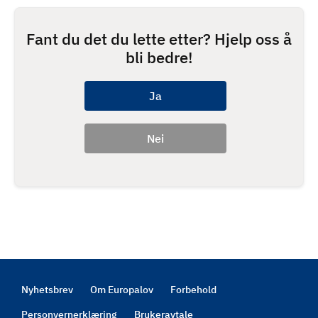
Fant du det du lette etter? Hjelp oss å
bli bedre!
Nyhetsbrev
Om Europalov
Forbehold
Footer
Personvernerklæring
Brukeravtale