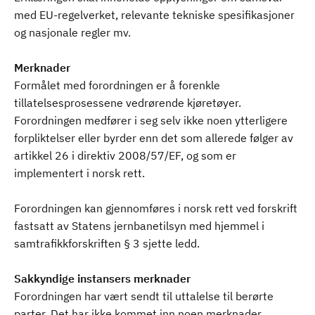
med EU-regelverket, relevante tekniske spesifikasjoner
og nasjonale regler mv.
Merknader
Formålet med forordningen er å forenkle
tillatelsesprosessene vedrørende kjøretøyer.
Forordningen medfører i seg selv ikke noen ytterligere
forpliktelser eller byrder enn det som allerede følger av
artikkel 26 i direktiv 2008/57/EF, og som er
implementert i norsk rett.
Forordningen kan gjennomføres i norsk rett ved forskrift
fastsatt av Statens jernbanetilsyn med hjemmel i
samtrafikkforskriften § 3 sjette ledd.
Sakkyndige instansers merknader
Forordningen har vært sendt til uttalelse til berørte
parter. Det har ikke kommet inn noen merknader.