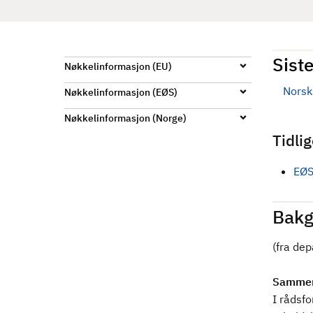
d
Siste
Nøkkelinformasjon (EU)
Norsk 
Nøkkelinformasjon (EØS)
Nøkkelinformasjon (Norge)
Tidli
EØS
Bakg
(fra de
Sammen
I rådsfo