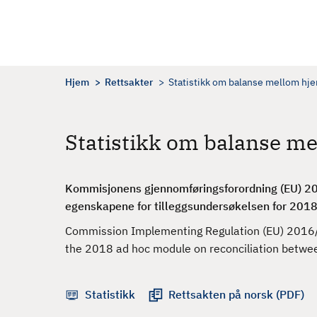
H
o
p
p
t
Hjem
Rettsakter
Statistikk om balanse mellom hje
i
l
h
Statistikk om balanse me
o
v
e
Kommisjonens gjennomføringsforordning (EU) 
d
egenskapene for tilleggsundersøkelsen for 2018 
i
Commission Implementing Regulation (EU) 2016/2
n
the 2018 ad hoc module on reconciliation betwee
n
h
o
Statistikk
Rettsakten på norsk (PDF)
l