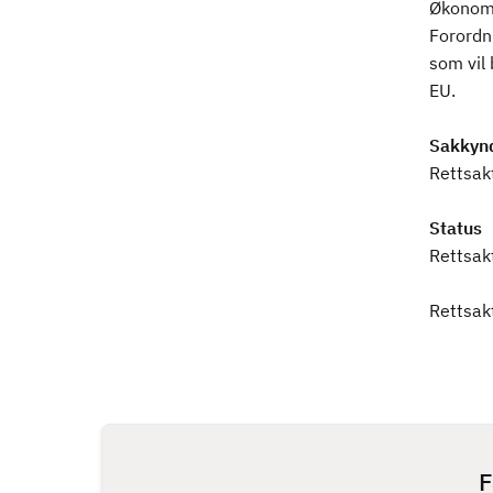
Økonomi
Forordn
som vil 
EU.
Sakkynd
Rettsak
Status
Rettsakt
Rettsak
F