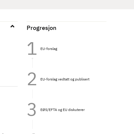
Progresjon
EU-forslag
EU-forslag vedtatt og publisert
EØS/EFTA og EU diskuterer