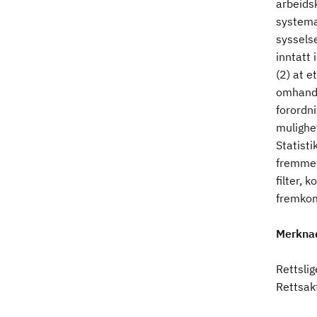
arbeidsk
systema
sysselse
inntatt 
(2) at e
omhandl
forordn
mulighet
Statisti
fremme b
filter, 
fremkom
Merkna
Rettsli
Rettsakt