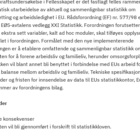
raftsundersøkelse i Fellesskapet er det fastlagt felles rammer
tisk utarbeidelse av aktuell og sammenlignbar statistikk om
tting og arbeidsledighet i EU. Rådsforordning (EF) nr. 577/98 
i EØS-avtalens vedlegg XXI Statistikk. Forordningen forutsetter 
t ekstra sett variabler, kalt ad hoc moduler, skal tilføyes opply
et i forordningen. Formålet med den nye implementerende
ingen er å etablere omfattende og sammenlignbar statistikk o
en for å forene arbeidsliv og familieliv, herunder omsorgsforpli
kken vil blant annet bli benyttet i forbindelse med EUs arbeid f
alanse mellom arbeidsliv og familieliv. Tekniske spesifikasjon
koder og fristen for innsendelse av data til EUs statistikkontor, E
mer av forordningens bilag.
der
ge konsekvenser
en vil bli gjennomført i forskrift til statistikkloven.