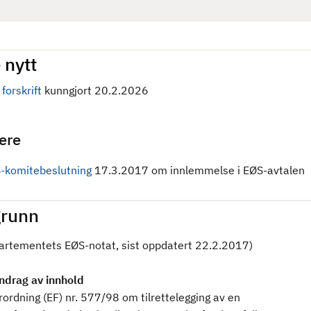
 nytt
forskrift
kunngjort 20.2.2026
gere
-komitebeslutning
17.3.2017 om innlemmelse i EØS-avtalen
runn
partementets EØS-notat, sist oppdatert 22.2.2017)
drag av innhold
rordning (EF) nr. 577/98 om tilrettelegging av en