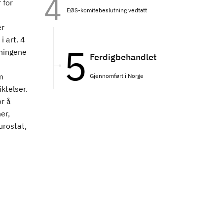
 for
EØS-komitebeslutning vedtatt
er
i art. 4
sningene
Ferdigbehandlet
m
Gjennomført i Norge
ktelser.
or å
er,
urostat,