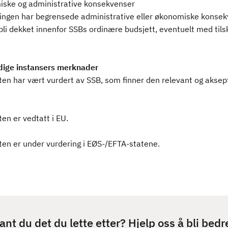
ske og administrative konsekvenser
ingen har begrensede administrative eller økonomiske konse
bli dekket innenfor SSBs ordinære budsjett, eventuelt med tils
ige instansers merknader
ten har vært vurdert av SSB, som finner den relevant og aksep
en er vedtatt i EU.
ten er under vurdering i EØS-/EFTA-statene.
ant du det du lette etter? Hjelp oss å bli bedr