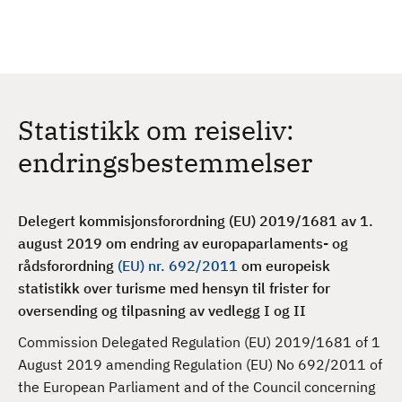
H
c
h
o
p
p
t
Statistikk om reiseliv:
i
l
endringsbestemmelser
h
o
v
Delegert kommisjonsforordning (EU) 2019/1681 av 1.
e
august 2019 om endring av europaparlaments- og
d
rådsforordning
(EU) nr. 692/2011
om europeisk
i
statistikk over turisme med hensyn til frister for
n
oversending og tilpasning av vedlegg I og II
n
Commission Delegated Regulation (EU) 2019/1681 of 1
h
August 2019 amending Regulation (EU) No 692/2011 of
o
the European Parliament and of the Council concerning
l