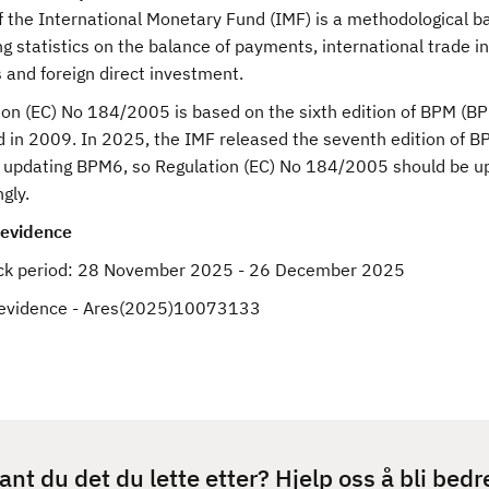
 the International Monetary Fund (IMF) is a methodological ba
g statistics on the balance of payments, international trade in
 and foreign direct investment.
ion (EC) No 184/2005 is based on the sixth edition of BPM (B
d in 2009. In 2025, the IMF released the seventh edition of B
 updating BPM6, so Regulation (EC) No 184/2005 should be u
gly.
 evidence
k period:
28 November 2025 - 26 December 2025
r evidence - Ares(2025)10073133
ant du det du lette etter? Hjelp oss å bli bedr