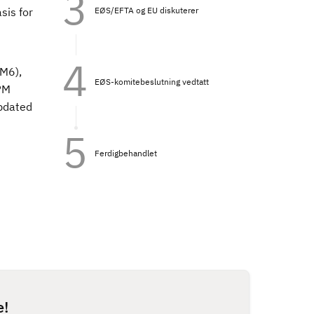
EØS/EFTA og EU diskuterer
sis for
PM6),
EØS-komitebeslutning vedtatt
PM
pdated
Ferdigbehandlet
e!