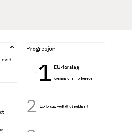
Progresjon
5 med
EU-forslag
Kommisjonen forbereder
EU-forslag vedtatt og publisert
ct
ual