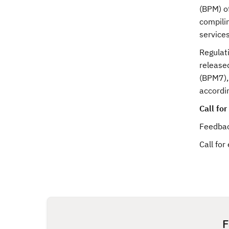
(BPM) of
compilin
services
Regulat
release
(BPM7),
accordin
Call for
Feedbac
Call fo
F