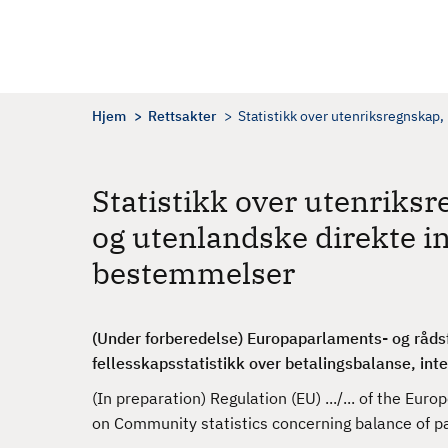
H
o
p
p
t
Hjem
Rettsakter
Statistikk over utenriksregnskap,
i
l
h
Statistikk over utenriksr
o
og utenlandske direkte in
v
e
bestemmelser
d
i
n
(Under forberedelse) Europaparlaments- og råds
n
fellesskapsstatistikk over betalingsbalanse, inte
h
(In preparation) Regulation (EU) .../... of the E
o
on Community statistics concerning balance of pa
l