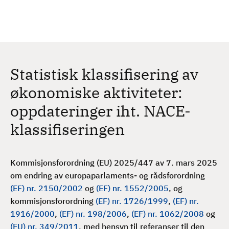
H
c
h
o
p
p
t
Statistisk klassifisering av
i
l
økonomiske aktiviteter:
h
oppdateringer iht. NACE-
o
v
klassifiseringen
e
d
i
Kommisjonsforordning (EU) 2025/447 av 7. mars 2025
n
om endring av europaparlaments- og rådsforordning
n
(EF) nr. 2150/2
002
og
(EF) nr. 1552/2005
, og
h
kommisjonsforordning
(EF) nr. 1726/1999
,
(EF) nr.
o
1916/2000
,
(EF) nr. 198/2006
,
(EF) nr. 1062/2008
og
l
(EU) nr. 349/2011
, med hensyn til referanser til den