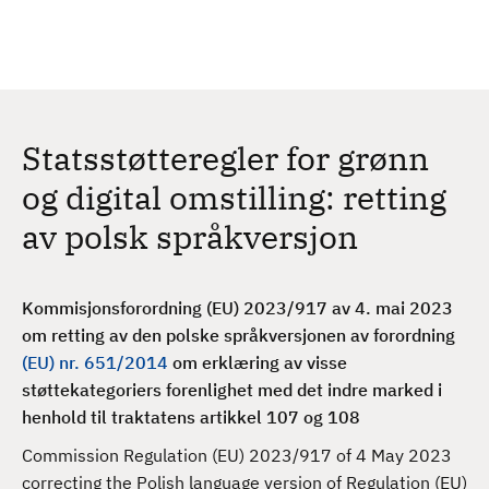
H
c
h
o
p
p
t
Statsstøtteregler for grønn
i
l
og digital omstilling: retting
h
av polsk språkversjon
o
v
e
Kommisjonsforordning (EU) 2023/917 av 4. mai 2023
d
om retting av den polske språkversjonen av forordning
i
(EU) nr. 651/2014
om erklæring av visse
n
støttekategoriers forenlighet med det indre marked i
n
henhold til traktatens artikkel 107 og 108
h
o
Commission Regulation (EU) 2023/917 of 4 May 2023
l
correcting the Polish language version of Regulation (EU)