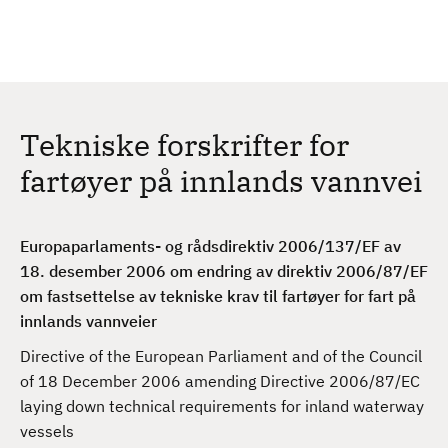
H
c
h
o
p
p
t
Tekniske forskrifter for
i
l
fartøyer på innlands vannvei
h
o
v
Europaparlaments- og rådsdirektiv 2006/137/EF av
e
18. desember 2006 om endring av direktiv 2006/87/EF
d
om fastsettelse av tekniske krav til fartøyer for fart på
i
innlands vannveier
n
Directive of the European Parliament and of the Council
n
of 18 December 2006 amending Directive 2006/87/EC
h
laying down technical requirements for inland waterway
o
vessels
l