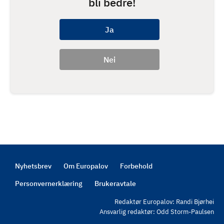
bli bedre!
Nyhetsbrev
Om Europalov
Forbehold
Footer
Personvernerklæring
Brukeravtale
Redaktør Europalov: Randi Bjørhei
Ansvarlig redaktør: Odd Storm-Paulsen