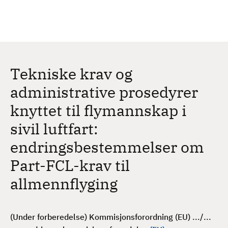
H
c
h
o
p
p
t
Tekniske krav og
i
l
administrative prosedyrer
h
knyttet til flymannskap i
o
v
sivil luftfart:
e
endringsbestemmelser om
d
i
Part-FCL-krav til
n
allmennflyging
n
h
o
(Under forberedelse) Kommisjonsforordning (EU) .../...
l