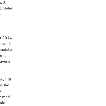
, 3)
g. Deler
v
er 2014
yn til
opeiske
r for
ravene
syn til
peiske
n
12 med
iale