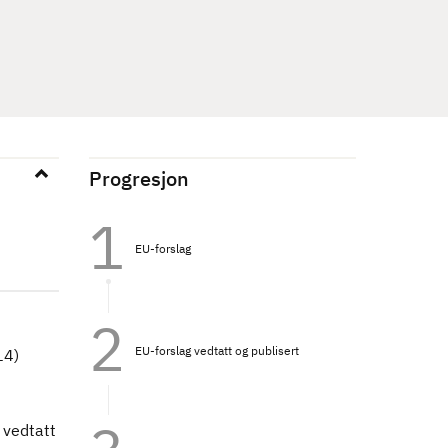
Progresjon
EU-forslag
EU-forslag vedtatt og publisert
14)
 vedtatt