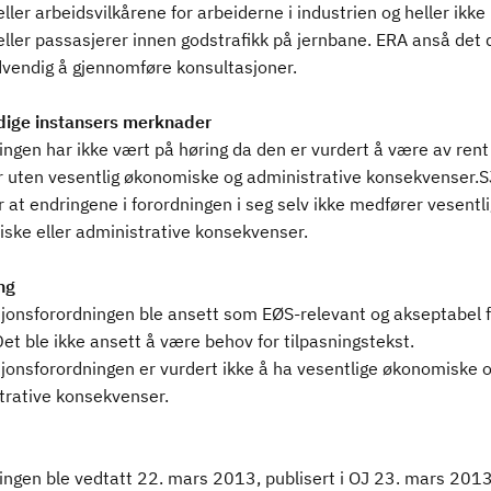
eller arbeidsvilkårene for arbeiderne i industrien og heller ikke
ller passasjerer innen godstrafikk på jernbane. ERA anså det 
dvendig å gjennomføre konsultasjoner.
ige instansers merknader
ngen har ikke vært på høring da den er vurdert å være av rent
r uten vesentlig økonomiske og administrative konsekvenser.S
 at endringene i forordningen i seg selv ikke medfører vesentl
ske eller administrative konsekvenser.
ng
onsforordningen ble ansett som EØS-relevant og akseptabel f
et ble ikke ansett å være behov for tilpasningstekst.
onsforordningen er vurdert ikke å ha vesentlige økonomiske 
trative konsekvenser.
ingen ble vedtatt 22. mars 2013, publisert i OJ 23. mars 201