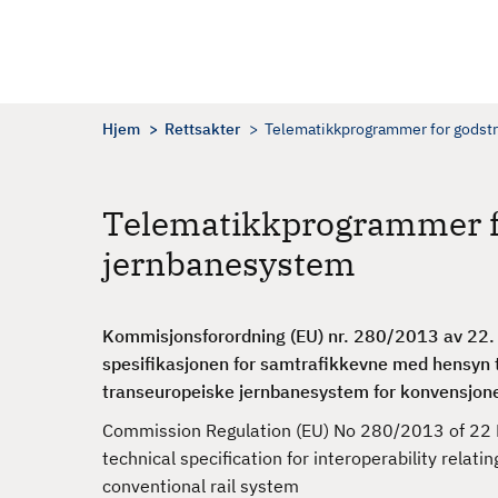
H
o
p
p
t
Hjem
Rettsakter
Telematikkprogrammer for godstr
i
l
h
Telematikkprogrammer fo
o
jernbanesystem
v
e
d
Kommisjonsforordning (EU) nr. 280/2013 av 22.
i
spesifikasjonen for samtrafikkevne med hensyn t
n
transeuropeiske jernbanesystem for konvensjone
n
h
Commission Regulation (EU) No 280/2013 of 22 
o
technical specification for interoperability relat
l
conventional rail system