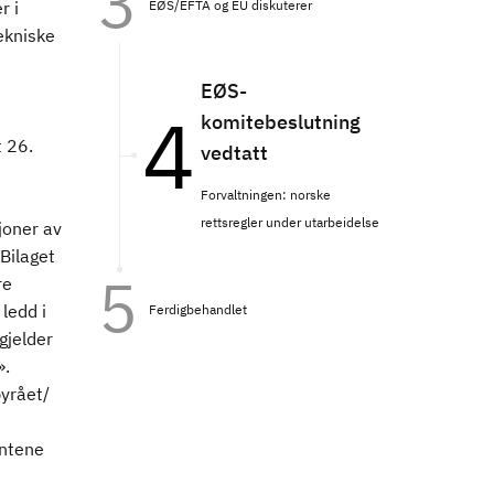
EØS/EFTA og EU diskuterer
r i
ekniske
EØS-
komitebeslutning
t 26.
vedtatt
Forvaltningen: norske
rettsregler under utarbeidelse
joner av
Bilaget
re
ledd i
Ferdigbehandlet
gjelder
».
yrået/
ntene