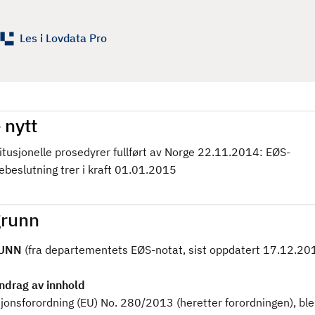
Les i Lovdata Pro
 nytt
itusjonelle prosedyrer fullført av Norge 22.11.2014: EØS-
ebeslutning trer i kraft 01.01.2015
runn
UNN
(fra departementets EØS-notat, sist oppdatert 17.12.20
drag av innhold
onsforordning (EU) No. 280/2013 (heretter forordningen), ble