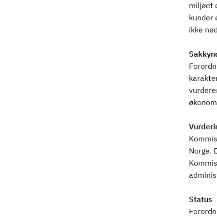
miljøet 
kunder e
ikke nø
Sakkynd
Forordni
karakte
vurderer
økonomi
Vurderi
Kommisj
Norge. D
Kommisj
adminis
Status
Forordn