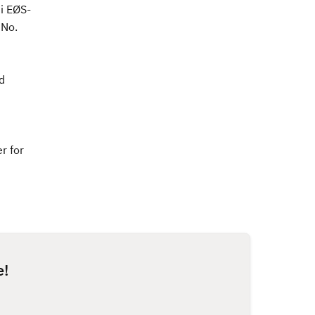
 i EØS-
 No.
d
r for
e!