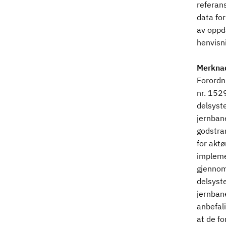
referans
data for
av oppda
henvisni
Merkna
Forordn
nr. 152
delsyst
jernbane
godstra
for aktø
impleme
gjennom
delsyst
jernbane
anbefal
at de fo