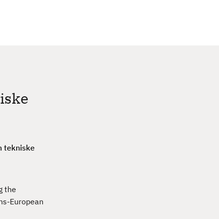
c
h
iske
n tekniske
g the
rans-European