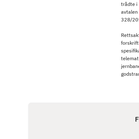
trådte i
avtalen
328/201
Rettsakt
forskri
spesifi
telemat
jernbane
godstra
F