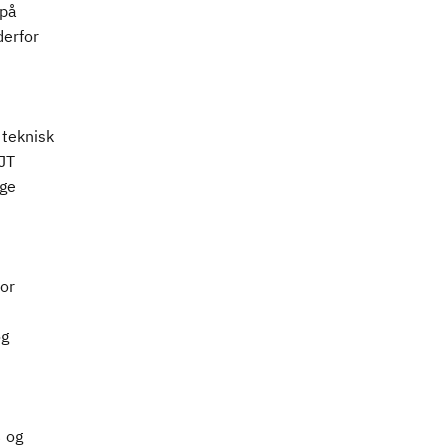
 på
derfor
 teknisk
JT
ige
or
og
3 og