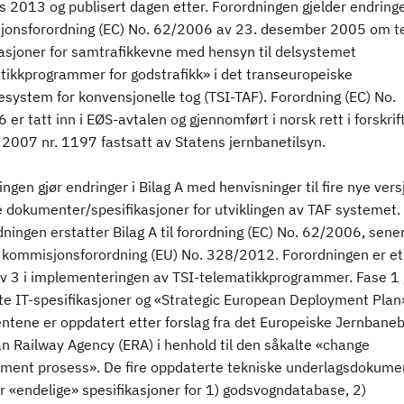
 2013 og publisert dagen etter. Forordningen gjelder endringe
onsforordning (EC) No. 62/2006 av 23. desember 2005 om t
kasjoner for samtrafikkevne med hensyn til delsystemet
tikkprogrammer for godstrafikk» i det transeuropeiske
system for konvensjonelle tog (TSI-TAF). Forordning (EC) No.
er tatt inn i EØS-avtalen og gjennomført i norsk rett i forskrif
 2007 nr. 1197 fastsatt av Statens jernbanetilsyn.
ngen gjør endringer i Bilag A med henvisninger til fire nye vers
e dokumenter/spesifikasjoner for utviklingen av TAF systemet. 
rdningen erstatter Bilag A til forordning (EC) No. 62/2006, sene
i kommisjonsforordning (EU) No. 328/2012. Forordningen er et 
av 3 i implementeringen av TSI-telematikkprogrammer. Fase 1 
rte IT-spesifikasjoner og «Strategic European Deployment Plan
tene er oppdatert etter forslag fra det Europeiske Jernbaneb
n Railway Agency (ERA) i henhold til den såkalte «change
ent prosess». De fire oppdaterte tekniske underlagsdokume
r «endelige» spesifikasjoner for 1) godsvogndatabase, 2)