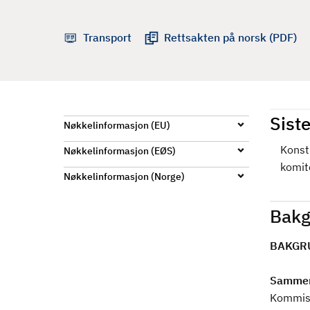
d
Transport
Rettsakten på norsk (PDF)
Siste
Nøkkelinformasjon (EU)
Konst
Nøkkelinformasjon (EØS)
komit
Nøkkelinformasjon (Norge)
Bakg
BAKGR
Sammen
Kommisj