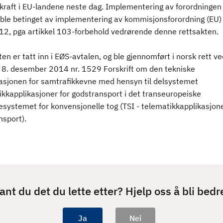
 kraft i EU-landene neste dag. Implementering av forordningen
 ble betinget av implementering av kommisjonsforordning (EU)
2, pga artikkel 103-forbehold vedrørende denne rettsakten.
en er tatt inn i EØS-avtalen, og ble gjennomført i norsk rett ve
ft 8. desember 2014 nr. 1529 Forskrift om den tekniske
kasjonen for samtrafikkevne med hensyn til delsystemet
ikkapplikasjoner for godstransport i det transeuropeiske
systemet for konvensjonelle tog (TSI - telematikkapplikasjone
nsport).
ant du det du lette etter? Hjelp oss å bli bedr