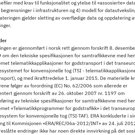
efiler med krav til funksjonalitet og ytelse til «assosierte» data
 begrensninger i infrastrukturen og 4) modell for datautvekslin
teringen gjelder sletting av overflødige data og oppdatering a
nger.
der
ingen er gjennomført i norsk rett gjennom forskrift 8. desemb
9 om den tekniske spesifikasjonen for samtrafikkevne med hens
emet telematikkapplikasjoner for godstransport i det transeur
systemet for konvensjonelle tog (TSI - telematikkapplikasjone
nsport), og med ikrafttredelse 1. januar 2015. De materielle k
rene følger av forordning (EC) No. 62/2006 som allerede er
ntert gjennom forskrift av 26. oktober 2007 nr. 1197 om
føring av tekniske spesifikasjoner for samtrafikkevne med hen
emet «Telematikkprogrammer for godstrafikk» i det transeuro
system for konvensjonelle tog (TSI-TAF). ERA konkluderte i si
ing til Kommisjonen «ERA/REC/06a-2012/INT» av 24. juli 20
reslåtte endringer ikke har noen direkte innvirkning på det sos