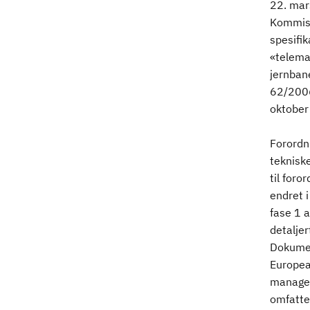
22. mars
Kommisj
spesifi
«telema
jernbane
62/2006 
oktober
Forordni
teknisk
til foro
endret 
fase 1 
detalje
Dokumen
Europea
managem
omfatte