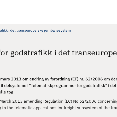
afikk i det transeuropeiske jernbanesystem
r godstrafikk i det transeurope
 mars 2013 om endring av forordning (EF) nr. 62/2006 om de
il delsystemet "Telematikkprogrammer for godstrafikk" i det
lle tog
March 2013 amending Regulation (EC) No 62/2006 concernin
ing to the telematic applications for freight subsystem of the t