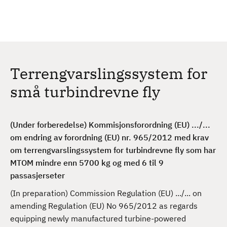
H
c
h
o
p
p
t
Terrengvarslingssystem for
i
l
små turbindrevne fly
h
o
v
(Under forberedelse) Kommisjonsforordning (EU) .../...
e
om endring av forordning (EU) nr. 965/2012 med krav
d
om terrengvarslingssystem for turbindrevne fly som har
i
MTOM mindre enn 5700 kg og med 6 til 9
n
passasjerseter
n
(In preparation) Commission Regulation (EU) .../... on
h
amending Regulation (EU) No 965/2012 as regards
o
equipping newly manufactured turbine-powered
l