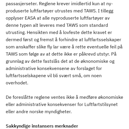
passasjerseter. Reglene krever imidlertid kun at ny-
produserte luftfartøyer utrustes med TAWS. I tillegg
opplyser EASA at alle nyproduserte luftfartøyer av
denne typen alt leveres med TAWS som standard
utrusting. Hensikten med å lovfeste dette kravet er
dermed først og fremst å forhindre at luftfartsselskaper
som anskaffer slike fly lar være å rette eventuelle feil på
TAWS som følge av at dette ikke er påkrevd utstyr. På
grunnlag av dette fastslås det at de øknonomiske og
administrative konsekvensene av forslaget for
luftfartsselskapene vil bli svært små, om noen
overhodet.
De foreslåtte reglene ventes ikke å medføre økonomiske
eller administrative konsekvenser for Luftfartstilsynet
eller andre norske myndigheter.
Sakkyndige instansers merknader