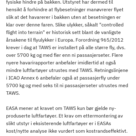
fysiske hindre på bakken. Utstyret har dermed til
hensikt å forhindre at flybesetninger manøvrerer flyet
slik at det havarerer i bakken uten at besetningen er
klar over denne faren. Slike ulykker, såkalt "controlled
flight into terrain" er historisk sett blant de vanligste
årsakene til flyulykker i Europa. Forordning 965/2012
krever i dag at TAWS er installert på alle større fly, dvs.
over 5700 kg og med fler enn ni passasjerseter. Flere
nyere havarirapporter anbefaler imidlertid at også
mindre luftfartøyer utrustes med TAWS. Retningslinjene
i ICAO Annex 6 anbefaler også at passasjerfly under
5700 kg og med seks til ni passasjerseter utrustes med
TAWS.
EASA mener at kravet om TAWS kun bør gjelde ny-
produserte luftfartøyer. Et krav om ettermontering av
slikt utstyr i eksisterende luftfartøyer er i EASAs
kost/nytte analyse ikke vurdert som kostrandseffektivt.