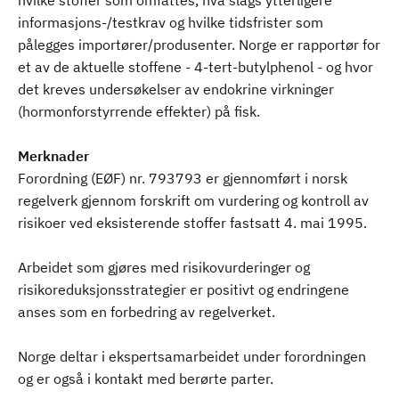
hvilke stoffer som omfattes, hva slags ytterligere
informasjons-/testkrav og hvilke tidsfrister som
pålegges importører/produsenter. Norge er rapportør for
et av de aktuelle stoffene - 4-tert-butylphenol - og hvor
det kreves undersøkelser av endokrine virkninger
(hormonforstyrrende effekter) på fisk.
Merknader
Forordning (EØF) nr. 793793 er gjennomført i norsk
regelverk gjennom forskrift om vurdering og kontroll av
risikoer ved eksisterende stoffer fastsatt 4. mai 1995.
Arbeidet som gjøres med risikovurderinger og
risikoreduksjonsstrategier er positivt og endringene
anses som en forbedring av regelverket.
Norge deltar i ekspertsamarbeidet under forordningen
og er også i kontakt med berørte parter.