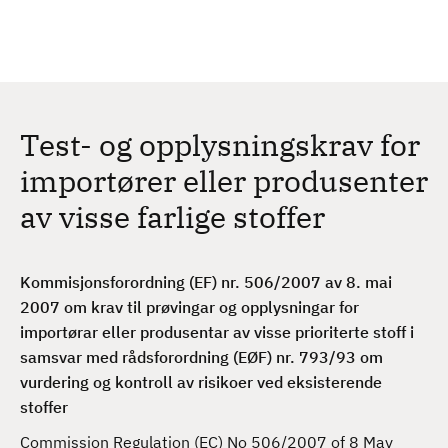
H
c
h
o
p
p
t
Test- og opplysningskrav for
i
l
importører eller produsenter
h
av visse farlige stoffer
o
v
e
Kommisjonsforordning (EF) nr. 506/2007 av 8. mai
d
2007 om krav til prøvingar og opplysningar for
i
importørar eller produsentar av visse prioriterte stoff i
n
samsvar med rådsforordning (EØF) nr. 793/93 om
n
vurdering og kontroll av risikoer ved eksisterende
h
stoffer
o
l
Commission Regulation (EC) No 506/2007 of 8 May