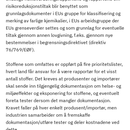
risikoreduksjonstiltak blir benyttet som
grunnlagsdokumenter i EUs gruppe for klassifisering og
merking av farlige kjemikalier, i EUs arbeidsgruppe der
EUs grenseverdier settes og som grunnlag for eventuelle
tiltak gjennom annen lovgivning, f.eks. gjennom nye
bestemmelser i begrensningsdirektivet (direktiv
76/769/EØF).
Stoffene som omfattes er oppført på fire prioritetslister,
hvert land får ansvar for å være rapportør for et visst
antall stoffer. Det kreves at produsenter og importører
skal sende inn tilgjengelig dokumentasjon om helse- og
miljøeffekter og eksponering for stoffene, og eventuelt
foreta tester dersom det mangler dokumentasjon.
Kravet faller på hver enkelt produsent/importør, men
industrien samarbeider om å fremskaffe
dokumentasjon/utføre tester og deler kostnadene ved
dette.