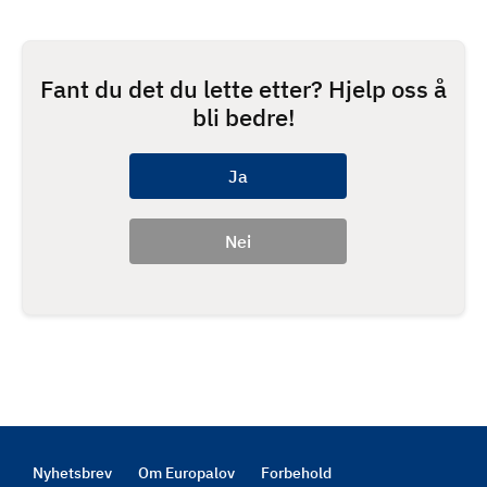
Fant du det du lette etter? Hjelp oss å
bli bedre!
Nyhetsbrev
Om Europalov
Forbehold
Footer