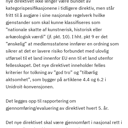
nye direktivet ikke lenger være bundet av
kategorispesifikasjonene i tidligere direktiv, men står
fritt til å avgjøre i sine nasjonale regelverk hvilke
gjenstander som skal kunne klassifiseres som
”nationale skatte af kunstnerisk, historisk eller
arkæologisk værdi” (jf. pkt. 10). I hht. pkt 9 er det
”ønskelig” at medlemsstatene innfører en ordning som
sikrer at det er lavere risiko forbundet med ulovlig
utførsel til et land innenfor EU enn til et land utenfor
fellesskapet. Det nye direktivet inneholder felles
kriterier for tolkning av ”god tro” og ”tilbørlig
aktsomhet”, som bygger på artiklene 4.4 og 6.2 i
Unidroit-konvensjonen.
Det legges opp til rapportering om
gjennomføring/evaluering av direktivet hvert 5. år.
Det nye direktivet skal være gjennomført i nasjonal rett i