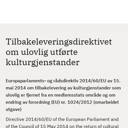
H
c
h
o
p
p
t
Tilbakeleveringsdirektivet
i
l
om ulovlig utførte
h
kulturgjenstander
o
v
e
Europaparlaments- og rådsdirektiv 2014/60/EU av 15.
d
mai 2014 om tilbakelevering av kulturgjenstander som
i
ulovlig er fjernet fra en medlemsstats område og om
n
endring av forordning (EU) nr. 1024/2012 (omarbeidet
n
utgave)
h
o
Directive 2014/60/EU of the European Parliament and
l
of the Council of 15 May 2014 on the return of cultural