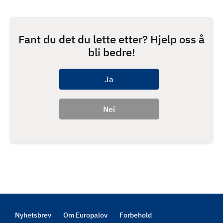
Fant du det du lette etter? Hjelp oss å
bli bedre!
Nyhetsbrev
Om Europalov
Forbehold
Footer