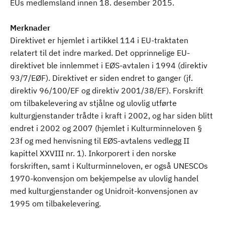
EUs medlemsland innen 18. desember 2015.
Merknader
Direktivet er hjemlet i artikkel 114 i EU-traktaten
relatert til det indre marked. Det opprinnelige EU-
direktivet ble innlemmet i EØS-avtalen i 1994 (direktiv
93/7/EØF). Direktivet er siden endret to ganger (jf.
direktiv 96/100/EF og direktiv 2001/38/EF). Forskrift
om tilbakelevering av stjålne og ulovlig utførte
kulturgjenstander trådte i kraft i 2002, og har siden blitt
endret i 2002 og 2007 (hjemlet i Kulturminneloven §
23f og med henvisning til EØS-avtalens vedlegg II
kapittel XXVIII nr. 1). Inkorporert i den norske
forskriften, samt i Kulturminneloven, er også UNESCOs
1970-konvensjon om bekjempelse av ulovlig handel
med kulturgjenstander og Unidroit-konvensjonen av
1995 om tilbakelevering.