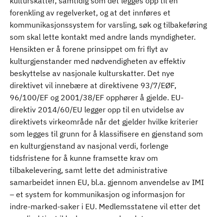
kulturskatter, samtidig som det legges opp til en
forenkling av regelverket, og at det innføres et
kommunikasjonssystem for varsling, søk og tilbakeføring
som skal lette kontakt med andre lands myndigheter.
Hensikten er å forene prinsippet om fri flyt av
kulturgjenstander med nødvendigheten av effektiv
beskyttelse av nasjonale kulturskatter. Det nye
direktivet vil innebære at direktivene 93/7/EØF,
96/100/EF og 2001/38/EF opphører å gjelde. EU-
direktiv 2014/60/EU legger opp til en utvidelse av
direktivets virkeområde når det gjelder hvilke kriterier
som legges til grunn for å klassifisere en gjenstand som
en kulturgjenstand av nasjonal verdi, forlenge
tidsfristene for å kunne framsette krav om
tilbakelevering, samt lette det administrative
samarbeidet innen EU, bl.a. gjennom anvendelse av IMI
– et system for kommunikasjon og informasjon for
indre-marked-saker i EU. Medlemsstatene vil etter det