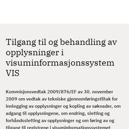
H
c
h
o
p
p
t
Tilgang til og behandling av
i
l
opplysninger i
h
visuminformasjonssystem
o
v
VIS
e
d
i
Kommisjonsvedtak 2009/876/EF av 30. november
n
2009 om vedtak av tekniske gjennomføringstiltak for
n
innlegging av opplysninger og kopling av søknader, om
h
adgang til opplysningene, om endring, sletting og
o
forhåndssletting av opplysninger og om føring av og
l
tilgang til registrene i visuminformationssystemet