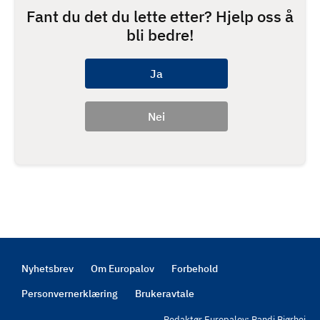
Fant du det du lette etter? Hjelp oss å
bli bedre!
Nyhetsbrev
Om Europalov
Forbehold
Footer
Personvernerklæring
Brukeravtale
Redaktør Europalov: Randi Bjørhei