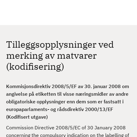
H
c
h
o
p
p
t
Tilleggsopplysninger ved
i
l
merking av matvarer
h
(kodifisering)
o
v
e
Kommisjonsdirektiv 2008/5/EF av 30. januar 2008 om
d
angivelse på etiketten til visse næringsmidler av andre
i
obligatoriske opplysninger enn dem som er fastsatt i
n
europaparlaments- og rådsdirektiv 2000/13/EF
n
(Kodifisert utgave)
h
o
Commission Directive 2008/5/EC of 30 January 2008
l
concerning the compulsory indication on the labelling of