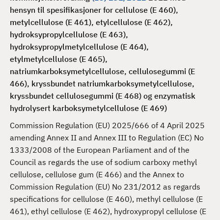
d
hensyn til spesifikasjoner for cellulose (E 460),
metylcellulose (E 461), etylcellulose (E 462),
hydroksypropylcellulose (E 463),
hydroksypropylmetylcellulose (E 464),
etylmetylcellulose (E 465),
natriumkarboksymetylcellulose, cellulosegummi (E
466), kryssbundet natriumkarboksymetylcellulose,
kryssbundet cellulosegummi (E 468) og enzymatisk
hydrolysert karboksymetylcellulose (E 469)
Commission Regulation (EU) 2025/666 of 4 April 2025
amending Annex II and Annex III to Regulation (EC) No
1333/2008 of the European Parliament and of the
Council as regards the use of sodium carboxy methyl
cellulose, cellulose gum (E 466) and the Annex to
Commission Regulation (EU) No 231/2012 as regards
specifications for cellulose (E 460), methyl cellulose (E
461), ethyl cellulose (E 462), hydroxypropyl cellulose (E