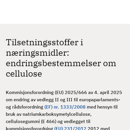
H
c
h
o
p
p
t
Tilsetningsstoffer i
i
l
næringsmidler:
h
endringsbestemmelser om
o
v
cellulose
e
d
i
Kommisjonsforordning (EU) 2025/666 av 4. april 2025
n
om endring av vedlegg II og III til europaparlaments-
n
og rådsforordning
(EF) nr. 1333/2008
med hensyn til
h
bruk av natriumkarboksymetylcellulose,
o
cellulosegummi (E 466) og vedlegget til
l
kommisjonsforordning
(EU) 231/2012
2012 med