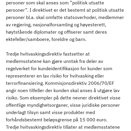
personer som skal anses som ”politisk utsatte
personer”. I direktivet er det bestemt at politisk utsatte
personer bl.a. skal omfatte statsoverhoder, medlemmer
av regjering, nasjonalforsamling og høyesterett,
høytstående diplomater og offiserer samt deres
ektefeller/samboere, foreldre og barn.
Tredje hvitvaskingsdirektiv fastsetter at
medlemsstatene kan gjøre unntak fra deler av
regelverket for kundeidentifikasjon for kunder som
representerer en lav risiko for hvitvasking eller
terrorfinansiering. Kommisjonsdirektiv 2006/70/EF
angir noen tilfeller der kunden skal anses å utgjøre lav
risiko. Som eksempler på dette nevner direktivet visse
offentlige myndighetsorganer, visse juridiske personer
underlagt tilsyn samt visse produkter med
forhåndsbestemt beløpsgrense på 15 000 euro.
Tredje hvitvaskingsdirektiv tillater at medlemsstatene