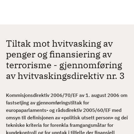
H
c
h
o
p
p
t
Tiltak mot hvitvasking av
i
l
penger og finansiering av
h
terrorisme - gjennomføring
o
v
av hvitvaskingsdirektiv nr. 3
e
d
i
Kommisjonsdirektiv 2006/70/EF av 1. august 2006 om
n
fastsetjing av gjennomføringstiltak for
n
europaparlaments- og rådsdirektiv 2005/60/EF med
h
omsyn til definisjonen av «politisk utsett person» og dei
o
tekniske kriteria for forenkla framgangsmåtar for
l
kundekontroll og for unntak i tilfelle der finansiell