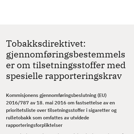
H
c
h
o
p
p
t
Tobakksdirektivet:
i
l
gjennomføringsbestemmels
h
er om tilsetningsstoffer med
o
v
spesielle rapporteringskrav
e
d
i
Kommisjonens gjennomføringsbeslutning (EU)
n
2016/787 av 18. mai 2016 om fastsettelse av en
n
prioritetsliste over tilsetningsstoffer i sigaretter og
h
rulletobakk som omfattes av utvidede
o
rapporteringsforpliktelser
l