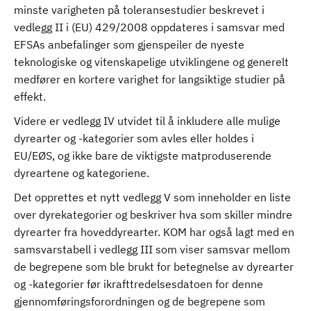
minste varigheten på toleransestudier beskrevet i
vedlegg II i (EU) 429/2008 oppdateres i samsvar med
EFSAs anbefalinger som gjenspeiler de nyeste
teknologiske og vitenskapelige utviklingene og generelt
medfører en kortere varighet for langsiktige studier på
effekt.
Videre er vedlegg IV utvidet til å inkludere alle mulige
dyrearter og -kategorier som avles eller holdes i
EU/EØS, og ikke bare de viktigste matproduserende
dyreartene og kategoriene.
Det opprettes et nytt vedlegg V som inneholder en liste
over dyrekategorier og beskriver hva som skiller mindre
dyrearter fra hoveddyrearter. KOM har også lagt med en
samsvarstabell i vedlegg III som viser samsvar mellom
de begrepene som ble brukt for betegnelse av dyrearter
og -kategorier før ikrafttredelsesdatoen for denne
gjennomføringsforordningen og de begrepene som