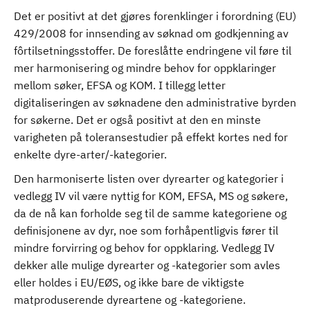
Det er positivt at det gjøres forenklinger i forordning (EU)
429/2008 for innsending av søknad om godkjenning av
fôrtilsetningsstoffer. De foreslåtte endringene vil føre til
mer harmonisering og mindre behov for oppklaringer
mellom søker, EFSA og KOM. I tillegg letter
digitaliseringen av søknadene den administrative byrden
for søkerne. Det er også positivt at den en minste
varigheten på toleransestudier på effekt kortes ned for
enkelte dyre-arter/-kategorier.
Den harmoniserte listen over dyrearter og kategorier i
vedlegg IV vil være nyttig for KOM, EFSA, MS og søkere,
da de nå kan forholde seg til de samme kategoriene og
definisjonene av dyr, noe som forhåpentligvis fører til
mindre forvirring og behov for oppklaring. Vedlegg IV
dekker alle mulige dyrearter og -kategorier som avles
eller holdes i EU/EØS, og ikke bare de viktigste
matproduserende dyreartene og -kategoriene.