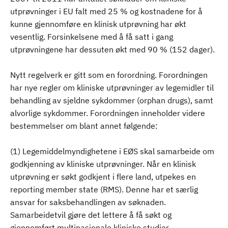
utprøvninger i EU falt med 25 % og kostnadene for å
kunne gjennomføre en klinisk utprøvning har økt
vesentlig. Forsinkelsene med å få satt i gang
utprøvningene har dessuten økt med 90 % (152 dager).
Nytt regelverk er gitt som en forordning. Forordningen
har nye regler om kliniske utprøvninger av legemidler til
behandling av sjeldne sykdommer (orphan drugs), samt
alvorlige sykdommer. Forordningen inneholder videre
bestemmelser om blant annet følgende:
(1) Legemiddelmyndighetene i EØS skal samarbeide om
godkjenning av kliniske utprøvninger. Når en klinisk
utprøvning er søkt godkjent i flere land, utpekes en
reporting member state (RMS). Denne har et særlig
ansvar for saksbehandlingen av søknaden.
Samarbeidetvil gjøre det lettere å få søkt og
gjennomført multinasjonale kliniske studier.