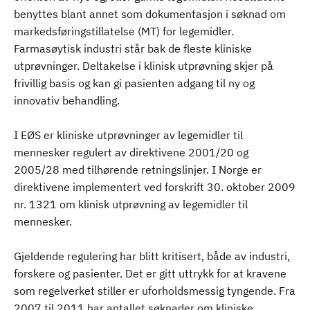
benyttes blant annet som dokumentasjon i søknad om
markedsføringstillatelse (MT) for legemidler.
Farmasøytisk industri står bak de fleste kliniske
utprøvninger. Deltakelse i klinisk utprøvning skjer på
frivillig basis og kan gi pasienten adgang til ny og
innovativ behandling.
I EØS er kliniske utprøvninger av legemidler til
mennesker regulert av direktivene 2001/20 og
2005/28 med tilhørende retningslinjer. I Norge er
direktivene implementert ved forskrift 30. oktober 2009
nr. 1321 om klinisk utprøvning av legemidler til
mennesker.
Gjeldende regulering har blitt kritisert, både av industri,
forskere og pasienter. Det er gitt uttrykk for at kravene
som regelverket stiller er uforholdsmessig tyngende. Fra
2007 til 2011 har antallet søknader om kliniske