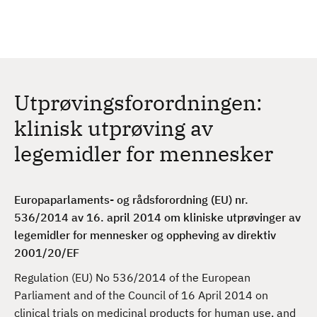
H
c
h
o
p
p
t
Utprøvingsforordningen:
i
l
klinisk utprøving av
h
legemidler for mennesker
o
v
e
Europaparlaments- og rådsforordning (EU) nr.
d
536/2014 av 16. april 2014 om kliniske utprøvinger av
i
legemidler for mennesker og oppheving av direktiv
n
2001/20/EF
n
h
Regulation (EU) No 536/2014 of the European
o
Parliament and of the Council of 16 April 2014 on
l
clinical trials on medicinal products for human use, and