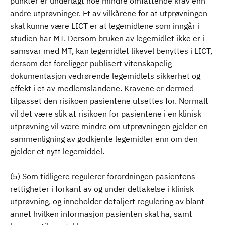
punkter er underlagt noe mindre omfattende krav enn
andre utprøvninger. Et av vilkårene for at utprøvningen
skal kunne være LICT er at legemidlene som inngår i
studien har MT. Dersom bruken av legemidlet ikke er i
samsvar med MT, kan legemidlet likevel benyttes i LICT,
dersom det foreligger publisert vitenskapelig
dokumentasjon vedrørende legemidlets sikkerhet og
effekt i et av medlemslandene. Kravene er dermed
tilpasset den risikoen pasientene utsettes for. Normalt
vil det være slik at risikoen for pasientene i en klinisk
utprøvning vil være mindre om utprøvningen gjelder en
sammenligning av godkjente legemidler enn om den
gjelder et nytt legemiddel.
(5) Som tidligere regulerer forordningen pasientens
rettigheter i forkant av og under deltakelse i klinisk
utprøvning, og inneholder detaljert regulering av blant
annet hvilken informasjon pasienten skal ha, samt