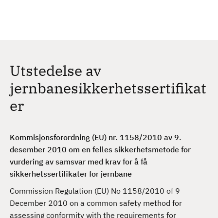
H
c
h
o
p
p
t
Utstedelse av
i
l
jernbanesikkerhetssertifikat
h
er
o
v
e
Kommisjonsforordning (EU) nr. 1158/2010 av 9.
d
desember 2010 om en felles sikkerhetsmetode for
i
vurdering av samsvar med krav for å få
n
sikkerhetssertifikater for jernbane
n
h
Commission Regulation (EU) No 1158/2010 of 9
o
December 2010 on a common safety method for
l
assessing conformity with the requirements for