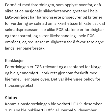
Formålet med forordningen, som opplyst ovenfor, er å
sikre at de nasjonale sikkerhetsmyndighetene i hele
EØS-området har harmoniserte prosedyrer og kriterier
for vurdering av søknad om sikkerhetssertifikater, slik at
søknadsprosessen i de ulike EØS-statene er forutsigbar
og transparent, og sikrer likebehandling i hele EØS-
området, og reduserer muligheten for å favorisere egne
lands jernbaneforetak.
Konklusjon
Forordningen er EØS-relevant og akseptabel for Norge,
og ble gjennomført i nork rett gjennom forskrift med
hjemmel i jernbaneloven. Det var ikke være behov for
tilpasningstekst.
Status
Kommisjonsforordningen ble vedtatt i EU 9. desember
2010 og ble publisert i Official Journal 9. desember