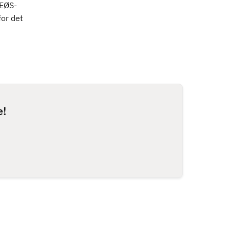
 EØS-
or det
e!