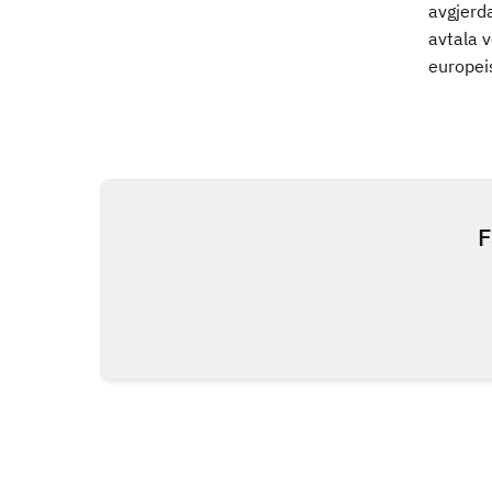
avgjerda
avtala 
europeis
F