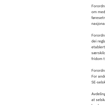
Forordni
om medr
føresetn
nasjonal
Forordni
dei regl
etablert
særskild
fridom t
Forordni
For andr
SE-selsk
Avdeling
at sels