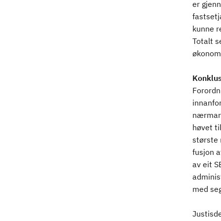
er gjenn
fastset
kunne re
Totalt s
økonomi
Konklus
Forordni
innanfo
nærmare 
høvet ti
største 
fusjon a
av eit S
administ
med seg
Justisd