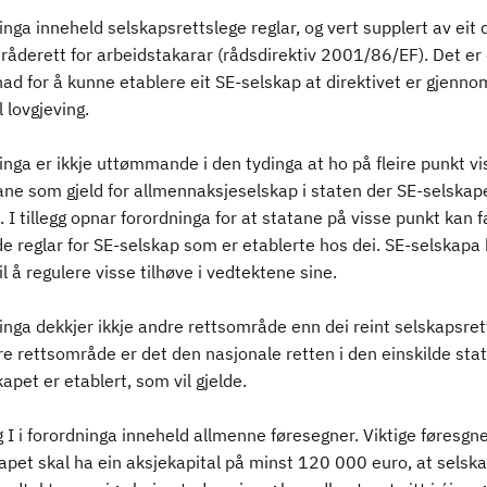
nga inneheld selskapsrettslege reglar, og vert supplert av eit d
åderett for arbeidstakarar (rådsdirektiv 2001/86/EF). Det er 
ad for å kunne etablere eit SE-selskap at direktivet er gjennom
 lovgjeving.
nga er ikkje uttømmande i den tydinga at ho på fleire punkt vis
ane som gjeld for allmennaksjeselskap i staten der SE-selskap
. I tillegg opnar forordninga for at statane på visse punkt kan f
e reglar for SE-selskap som er etablerte hos dei. SE-selskapa 
il å regulere visse tilhøve i vedtektene sine.
nga dekkjer ikkje andre rettsområde enn dei reint selskapsret
e rettsområde er det den nasjonale retten i den einskilde sta
apet er etablert, som vil gjelde.
 I i forordninga inneheld allmenne føresegner. Viktige føresgne
kapet skal ha ein aksjekapital på minst 120 000 euro, at selsk