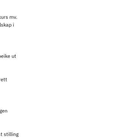
kurs mv.
lskap i
peike ut
rett
ngen
 stilling