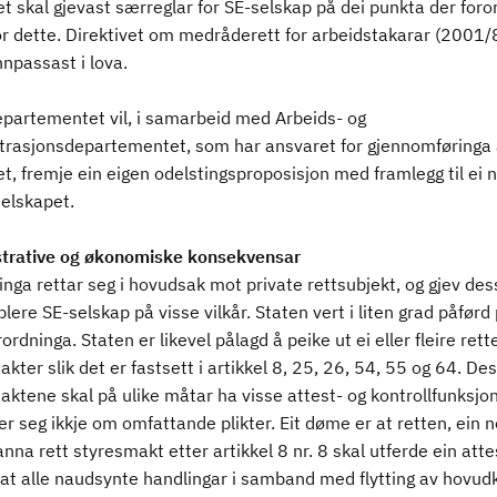
et skal gjevast særreglar for SE-selskap på dei punkta der foro
or dette. Direktivet om medråderett for arbeidstakarar (2001/
npassast i lova.
epartementet vil, i samarbeid med Arbeids- og
trasjonsdepartementet, som har ansvaret for gjennomføringa
et, fremje ein eigen odelstingsproposisjon med framlegg til ei n
elskapet.
trative og økonomiske konsekvensar
nga rettar seg i hovudsak mot private rettsubjekt, og gjev de
ablere SE-selskap på visse vilkår. Staten vert i liten grad påførd 
rordninga. Staten er likevel pålagd å peike ut ei eller fleire rett
kter slik det er fastsett i artikkel 8, 25, 26, 54, 55 og 64. De
ktene skal på ulike måtar ha visse attest- og kontrollfunksjo
er seg ikkje om omfattande plikter. Eit døme er at retten, ein n
 anna rett styresmakt etter artikkel 8 nr. 8 skal utferde ein att
 at alle naudsynte handlingar i samband med flytting av hovud