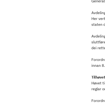
Generalf
Avdelin
Her vert
staten 
Avdeling
sluttfør
dei rett
Forordn
innan 8
Tilhøvet
Høvet ti
reglar o
Forordni