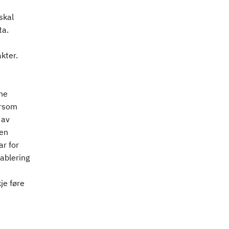
skal
ta.
kter.
ene
ersom
 av
Den
ar for
tablering
je føre