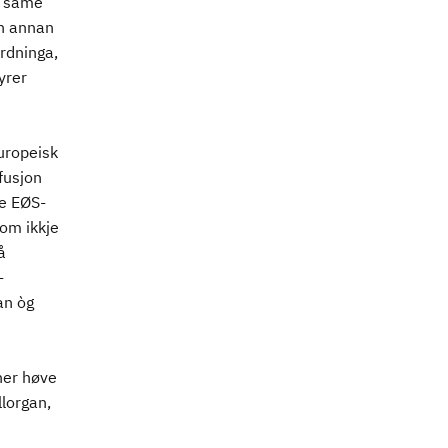
g same
in annan
ordninga,
yrer
uropeisk
fusjon
ke EØS-
om ikkje
å
-
an òg
her høve
llorgan,