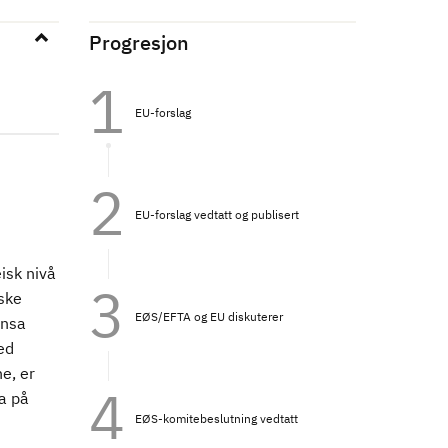
Progresjon
EU-forslag
EU-forslag vedtatt og publisert
isk nivå
iske
EØS/EFTA og EU diskuterer
ensa
ed
e, er
a på
EØS-komitebeslutning vedtatt