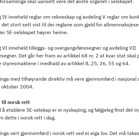
orsamlinga skal uansett vere det øvste organet i selskapet.
g IV inneheld reglar om rekneskap og avdeling V reglar om kon
 det stort sett vist til dei reglane som gjeld for allmennaksjese
der SE-selskapet høyrer heime.
 VI inneheld tilleggs- og overgangsføresegner og avdeling VII
esegner. Det går her fram av artikkel 68 nr. 2 at kvar stat skal 
e styresmaktene i medhald av artikkel 8, 25, 26, 55 og 64.
inga med tilhøyrande direktiv må vere gjennomførd i nasjonal 
. oktober 2004.
 til norsk rett
l å etablere SE-selskap er ei nyskaping, og følgjeleg finst det i
m dette i norsk rett i dag.
nga vert gjennomførd i norsk rett ved ei eiga lov. Det må takast