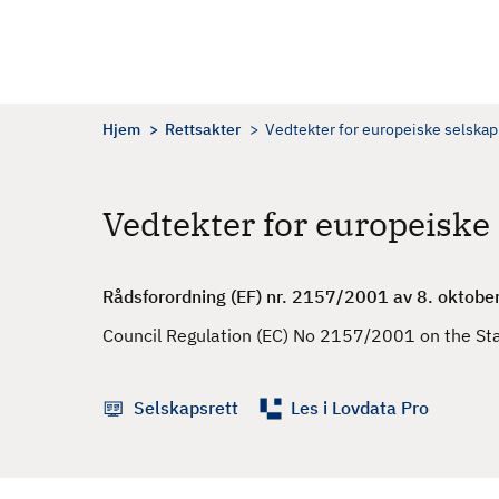
H
o
p
p
t
Hjem
Rettsakter
Vedtekter for europeiske selskap
i
l
h
Vedtekter for europeiske 
o
v
e
Rådsforordning (EF) nr. 2157/2001 av 8. oktobe
d
Council Regulation (EC) No 2157/2001 on the St
i
n
n
Selskapsrett
Les i Lovdata Pro
h
o
l