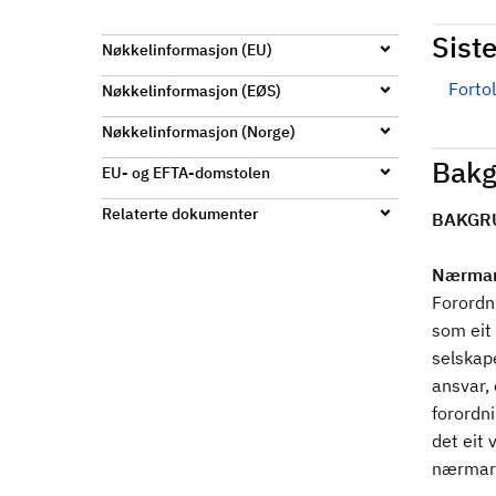
d
Siste
Nøkkelinformasjon (EU)
Forto
Nøkkelinformasjon (EØS)
Nøkkelinformasjon (Norge)
Bakg
EU- og EFTA-domstolen
Relaterte dokumenter
BAKGR
Nærmar
Forordni
som eit 
selskape
ansvar, 
forordni
det eit 
nærmare 