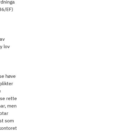
rdninga
86/EF)
 av
y lov
sse høve
plikter
e
sse rette
nar, men
otar
est som
kontoret