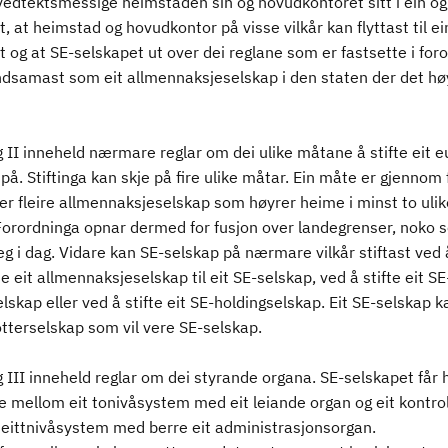
vedtektsmessige heimstaden sin og hovudkontoret sitt i éin o
, at heimstad og hovudkontor på visse vilkår kan flyttast til e
 og at SE-selskapet ut over dei reglane som er fastsette i for
ndsamast som eit allmennaksjeselskap i den staten der det hø
 II inneheld nærmare reglar om dei ulike måtane å stifte eit e
på. Stiftinga kan skje på fire ulike måtar. Ein måte er gjennom 
ler fleire allmennaksjeselskap som høyrer heime i minst to uli
 Forordninga opnar dermed for fusjon over landegrenser, noko s
g i dag. Vidare kan SE-selskap på nærmare vilkår stiftast ved 
eit allmennaksjeselskap til eit SE-selskap, ved å stifte eit SE
lskap eller ved å stifte eit SE-holdingselskap. Eit SE-selskap k
otterselskap som vil vere SE-selskap.
 III inneheld reglar om dei styrande organa. SE-selskapet får 
lje mellom eit tonivåsystem med eit leiande organ og eit kontro
t eittnivåsystem med berre eit administrasjonsorgan.