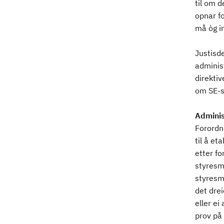
til om d
opnar f
må òg in
Justisd
adminis
direktiv
om SE-s
Adminis
Forordni
til å et
etter fo
styresma
styresma
det drei
eller ei
prov på