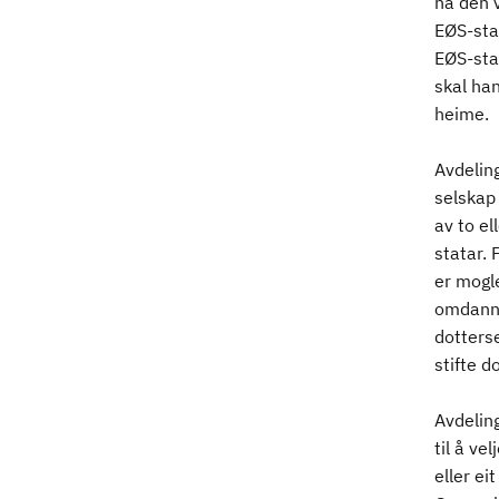
ha den 
EØS-stat
EØS-stat
skal ha
heime.
Avdeling
selskap 
av to el
statar.
er mogle
omdanne 
dotterse
stifte d
Avdeling
til å ve
eller ei