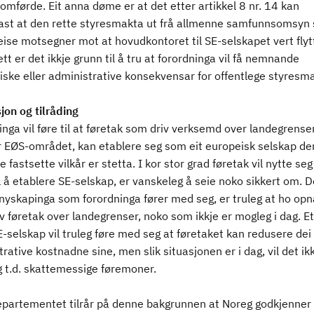
omførde. Eit anna døme er at det etter artikkel 8 nr. 14 kan
jast at den rette styresmakta ut frå allmenne samfunnsomsyn 
ise motsegner mot at hovudkontoret til SE-selskapet vert flyt
ett er det ikkje grunn til å tru at forordninga vil få nemnande
ske eller administrative konsekvensar for offentlege styresma
jon og tilråding
nga vil føre til at føretak som driv verksemd over landegrens
r EØS-området, kan etablere seg som eit europeisk selskap d
fastsette vilkår er stetta. I kor stor grad føretak vil nytte seg
l å etablere SE-selskap, er vanskeleg å seie noko sikkert om. 
nyskapinga som forordninga fører med seg, er truleg at ho opn
v føretak over landegrenser, noko som ikkje er mogleg i dag. E
E-selskap vil truleg føre med seg at føretaket kan redusere dei
rative kostnadne sine, men slik situasjonen er i dag, vil det ikk
 t.d. skattemessige føremoner.
epartementet tilrår på denne bakgrunnen at Noreg godkjenner