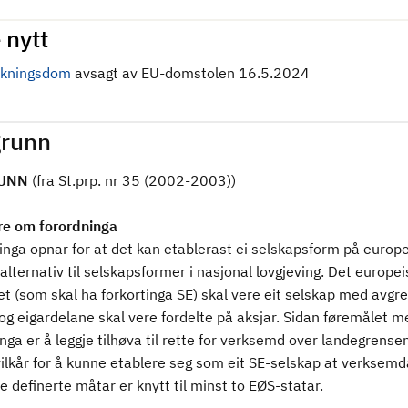
 nytt
lkningsdom
avsagt av EU-domstolen 16.5.2024
runn
UNN
(fra St.prp. nr 35 (2002-2003))
e om forordninga
nga opnar for at det kan etablerast ei selskapsform på europe
alternativ til selskapsformer i nasjonal lovgjeving. Det europe
t (som skal ha forkortinga SE) skal vere eit selskap med avgr
og eigardelane skal vere fordelte på aksjar. Sidan føremålet m
nga er å leggje tilhøva til rette for verksemd over landegrensen
vilkår for å kunne etablere seg som eit SE-selskap at verksemd
definerte måtar er knytt til minst to EØS-statar.