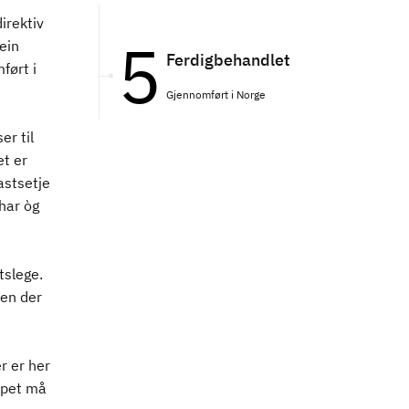
irektiv
ein
Ferdigbehandlet
ført i
Gjennomført i Norge
er til
et er
astsetje
har òg
tslege.
ten der
r er her
apet må