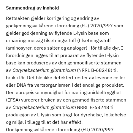
Sammendrag av innhold
Rettsakten gjelder korrigering og endring av
godkjenningsvilkårene i forordning (EU) 2020/997 som
gjelder godkjenning av flytende L-lysin base som
ernæringsmessig tilsetningsstoff (tilsetningsstoff
(aminosyrer, deres salter og analoger) i fôr til alle dyr. I
forordningen legges til at preparat av flytende L-lysin
base kan produseres av den genmodifiserte stammen
av
Corynebacterium glutamicum
(NRRL B-68248) til
bruk i fôr. Det ble ikke detektert rester av levende celler
eller DNA fra vertsorganismen i det endelige produktet.
Den europeiske myndighet for næringsmiddeltrygghet
(EFSA) vurderer bruken av den genmodifiserte stammen
av
Corynebacterium glutamicum
NRRL B-68248 til
produksjon av L-lysin som trygt for dyrehelse, folkehelse
og miljø, i tillegg til at det har effekt.
Godkjenningsvilkårene i forordning (EU) 2020/997