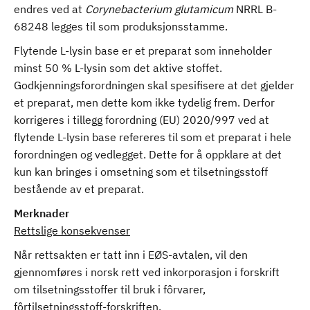
endres ved at
Corynebacterium glutamicum
NRRL B-
68248 legges til som produksjonsstamme.
Flytende L-lysin base er et preparat som inneholder
minst 50 % L-lysin som det aktive stoffet.
Godkjenningsforordningen skal spesifisere at det gjelder
et preparat, men dette kom ikke tydelig frem. Derfor
korrigeres i tillegg forordning (EU) 2020/997 ved at
flytende L-lysin base refereres til som et preparat i hele
forordningen og vedlegget. Dette for å oppklare at det
kun kan bringes i omsetning som et tilsetningsstoff
bestående av et preparat.
Merknader
Rettslige konsekvenser
Når rettsakten er tatt inn i EØS-avtalen, vil den
gjennomføres i norsk rett ved inkorporasjon i forskrift
om tilsetningsstoffer til bruk i fôrvarer,
fôrtilsetningsstoff-forskriften.