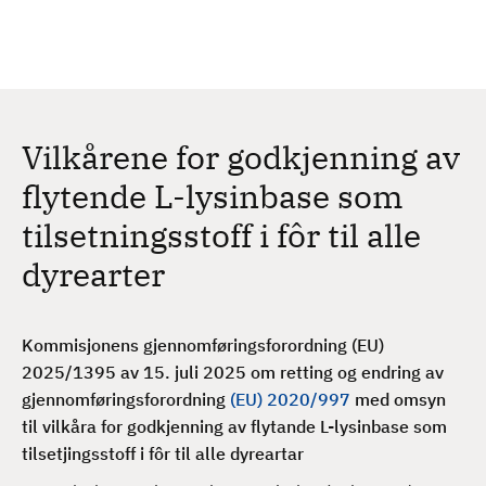
H
c
h
o
p
p
t
Vilkårene for godkjenning av
i
l
flytende L-lysinbase som
h
tilsetningsstoff i fôr til alle
o
v
dyrearter
e
d
i
Kommisjonens gjennomføringsforordning (EU)
n
2025/1395 av 15. juli 2025 om retting og endring av
n
gjennomføringsforordning
(EU) 2020/997
med omsyn
h
til vilkåra for godkjenning av flytande L-lysinbase som
o
tilsetjingsstoff i fôr til alle dyreartar
l