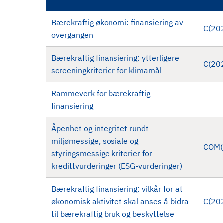
d
Bærekraftig økonomi: finansiering av
C(20
overgangen
Bærekraftig finansiering: ytterligere
C(20
screeningkriterier for klimamål
Rammeverk for bærekraftig
finansiering
Åpenhet og integritet rundt
miljømessige, sosiale og
COM(
styringsmessige kriterier for
kredittvurderinger (ESG-vurderinger)
Bærekraftig finansiering: vilkår for at
økonomisk aktivitet skal anses å bidra
C(20
til bærekraftig bruk og beskyttelse