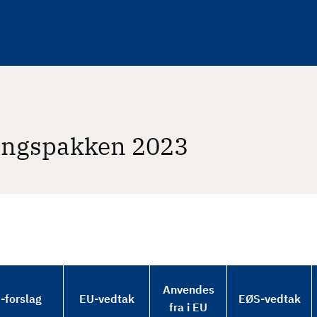
ringspakken 2023
Anvendes
-forslag
EU-vedtak
EØS-vedtak
fra i EU