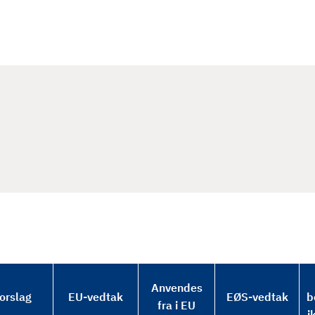
Anvendes
orslag
EU-vedtak
EØS-vedtak
b
fra i EU
i