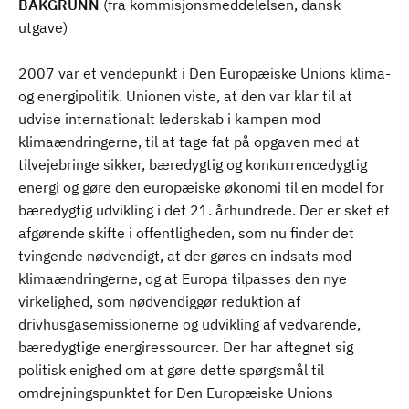
BAKGRUNN
(fra kommisjonsmeddelelsen, dansk
utgave)
2007 var et vendepunkt i Den Europæiske Unions klima-
og energipolitik. Unionen viste, at den var klar til at
udvise internationalt lederskab i kampen mod
klimaændringerne, til at tage fat på opgaven med at
tilvejebringe sikker, bæredygtig og konkurrencedygtig
energi og gøre den europæiske økonomi til en model for
bæredygtig udvikling i det 21. århundrede. Der er sket et
afgørende skifte i offentligheden, som nu finder det
tvingende nødvendigt, at der gøres en indsats mod
klimaændringerne, og at Europa tilpasses den nye
virkelighed, som nødvendiggør reduktion af
drivhusgasemissionerne og udvikling af vedvarende,
bæredygtige energiressourcer. Der har aftegnet sig
politisk enighed om at gøre dette spørgsmål til
omdrejningspunktet for Den Europæiske Unions