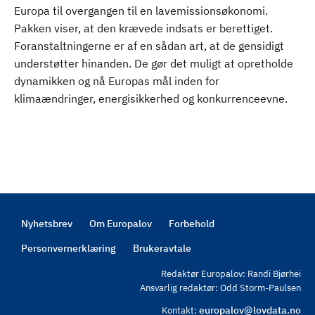
Europa til overgangen til en lavemissionsøkonomi.
Pakken viser, at den krævede indsats er berettiget.
Foranstaltningerne er af en sådan art, at de gensidigt
understøtter hinanden. De gør det muligt at opretholde
dynamikken og nå Europas mål inden for
klimaændringer, energisikkerhed og konkurrenceevne.
Nyhetsbrev
Om Europalov
Forbehold
Footer
Personvernerklæring
Brukeravtale
Redaktør Europalov: Randi Bjørhei
Ansvarlig redaktør: Odd Storm-Paulsen
europalov@lovdata.no
Kontakt: