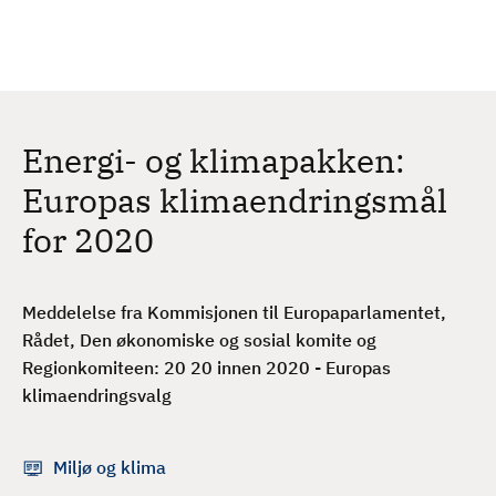
H
c
h
o
p
p
t
Energi- og klimapakken:
i
l
Europas klimaendringsmål
h
for 2020
o
v
e
Meddelelse fra Kommisjonen til Europaparlamentet,
d
Rådet, Den økonomiske og sosial komite og
i
Regionkomiteen: 20 20 innen 2020 - Europas
n
klimaendringsvalg
n
h
o
Miljø og klima
l