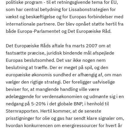
politiske program - til et retningsgivende tema for EU,
som har central betydning for Lissabonstrategien for
vækst og beskæftigelse og for Europas forbindelser med
internationale partnere. Der blev opnået støtte hertil fra
både Europa-Parlamentet og Det Europæiske Råd.
Det Europæiske Råds aftale fra marts 2007 om at
fastsætte præcise, juridisk bindende mål afspejlede
Europas beslutsomhed. Det var ikke nogen nem
beslutning at træffe. Der er meget på spil, og den
europæiske økonomis sundhed er afhængig af, om man
vælger den rigtige strategi. Der foreligger uafviselige
beviser for, at manglende handling ville være
ødelæggende for verdensøkonomien og udmønte sig i en
nedgang på 5-20% i det globale BNP, i henhold til
Sternrapporten. Hertil kommer, at de seneste
prisstigninger for olie og gas har sendt klare signaler om,
hvordan konkurrencen om energiressourcer for hvert år