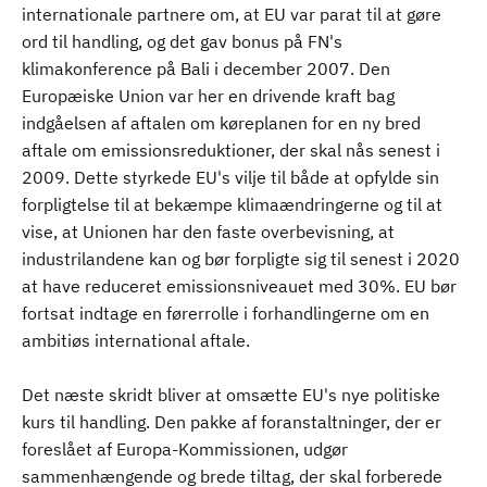
internationale partnere om, at EU var parat til at gøre
ord til handling, og det gav bonus på FN's
klimakonference på Bali i december 2007. Den
Europæiske Union var her en drivende kraft bag
indgåelsen af aftalen om køreplanen for en ny bred
aftale om emissionsreduktioner, der skal nås senest i
2009. Dette styrkede EU's vilje til både at opfylde sin
forpligtelse til at bekæmpe klimaændringerne og til at
vise, at Unionen har den faste overbevisning, at
industrilandene kan og bør forpligte sig til senest i 2020
at have reduceret emissionsniveauet med 30%. EU bør
fortsat indtage en førerrolle i forhandlingerne om en
ambitiøs international aftale.
Det næste skridt bliver at omsætte EU's nye politiske
kurs til handling. Den pakke af foranstaltninger, der er
foreslået af Europa-Kommissionen, udgør
sammenhængende og brede tiltag, der skal forberede