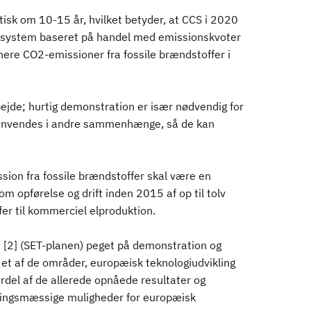
tisk om 10-15 år, hvilket betyder, at CCS i 2020
et system baseret på handel med emissionskvoter
nere CO2-emissioner fra fossile brændstoffer i
jde; hurtig demonstration er især nødvendig for
g anvendes i andre sammenhænge, så de kan
ion fra fossile brændstoffer skal være en
m opførelse og drift inden 2015 af op til tolv
er til kommerciel elproduktion.
U [2] (SET-planen) peget på demonstration og
 et af de områder, europæisk teknologiudvikling
rdel af de allerede opnåede resultater og
tningsmæssige muligheder for europæisk