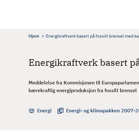
H
o
p
p
t
Hjem
Energikraftverk basert på fossilt brensel med ka
i
l
h
Energikraftverk basert på
o
v
e
Meddelelse fra Kommisjonen til Europaparlament
d
bærekraftig energiproduksjon fra fossilt brensel
i
n
Energi
Energi- og klimapakken 2007-
n
h
o
l