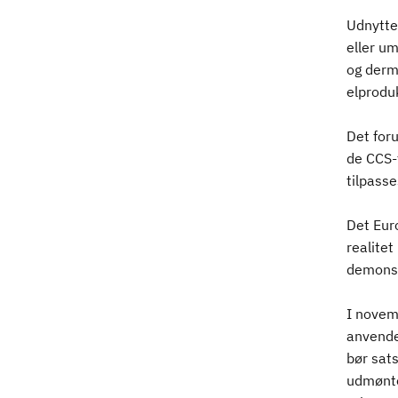
Udnyttel
eller u
og derm
elprodu
Det for
de CCS-
tilpasse
Det Eur
realitet
demonst
I novem
anvende
bør sats
udmønte