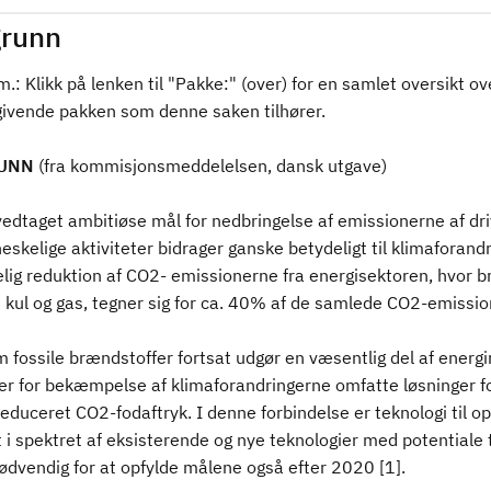
runn
.: Klikk på lenken til "Pakke:" (over) for en samlet oversikt ov
givende pakken som denne saken tilhører.
UNN
(fra kommisjonsmeddelelsen, dansk utgave)
vedtaget ambitiøse mål for nedbringelse af emissionerne af dr
skelige aktiviteter bidrager ganske betydeligt til klimaforand
lig reduktion af CO2- emissionerne fra energisektoren, hvor br
 kul og gas, tegner sig for ca. 40% af de samlede CO2-emission
 fossile brændstoffer fortsat udgør en væsentlig del af energi
ier for bekæmpelse af klimaforandringerne omfatte løsninger fo
educeret CO2-fodaftryk. I denne forbindelse er teknologi til o
i spektret af eksisterende og nye teknologier med potentiale t
ødvendig for at opfylde målene også efter 2020 [1].