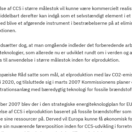
se af CCS i større målestok vil kunne være kommercielt realis
middelbart derefter kan indgå som et selvstændigt element i 
ed blive et afgørende instrument i bestræbelserne på at elimi
ktionen.
udsætter dog, at man omgående indleder det forberedende arbe
teknologier, som allerede nu er udviklet rundt om i verden o
s til anvendelse i større målestok inden for elproduktion.
opæiske Råd satte som mål, at elproduktion med lav CO2-emiss
 i 2020, og tilsluttede sig i marts 2007 Kommissionens planer o
rationsanlæg med bæredygtig teknologi for fossile brændstoff
ber 2007 blev der i den strategiske energiteknologiplan for E
lse af CCS i elproduktion baseret på fossile brændstoffer som
e sine ressourcer på. Derved vil Europa kunne få økonomisk fo
 sin nuværende førerposition inden for CCS-udvikling i forre