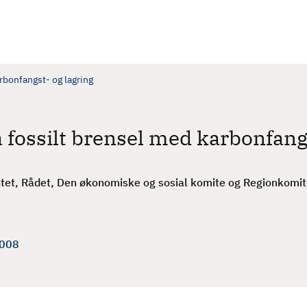
rbonfangst- og lagring
 fossilt brensel med karbonfangs
et, Rådet, Den økonomiske og sosial komite og Regionkomitee
2008