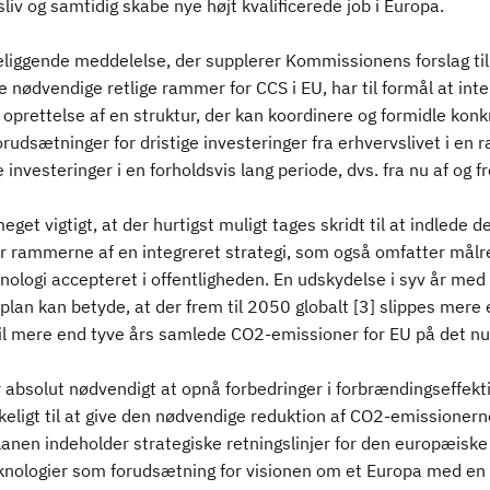
liv og samtidig skabe nye højt kvalificerede job i Europa.
liggende meddelelse, der supplerer Kommissionens forslag til 
e nødvendige retlige rammer for CCS i EU, har til formål at in
 oprettelse af en struktur, der kan koordinere og formidle konk
rudsætninger for dristige investeringer fra erhvervslivet i en
investeringer i en forholdsvis lang periode, dvs. fra nu af og 
eget vigtigt, at der hurtigst muligt tages skridt til at indled
or rammerne af en integreret strategi, som også omfatter målre
ologi accepteret i offentligheden. En udskydelse i syv år med 
plan kan betyde, at der frem til 2050 globalt [3] slippes mer
til mere end tyve års samlede CO2-emissioner for EU på det n
 absolut nødvendigt at opnå forbedringer i forbrændingseffektiv
keligt til at give den nødvendige reduktion af CO2-emissionern
lanen indeholder strategiske retningslinjer for den europæis
knologier som forudsætning for visionen om et Europa med en