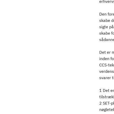
erhvervs
Den fore
skabe d
sigte på
skabe fo
sådanne 
Det er m
inden f
CCS-tekn
verdens
svarer 
1 Det er
tilstræk
2 SET-p
nøglete