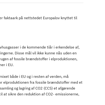
er faktaark på nettstedet Europalov knyttet til
ivhusgasser i de kommende tiår i erkendelse af,
ringerne. Disse mål vil ikke kunne nås uden en
ugen af fossile brændstoffer i elproduktionen,
er i EU.
mixet både i EU og i resten af verden, må
r elproduktionen fra fossile brændstoffer med et
psamling og lagring af CO2 (CCS) et afgørende
il at sikre den reduktion af CO2- emissionerne,