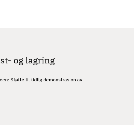
c
h
t- og lagring
n: Støtte til tidlig demonstrasjon av