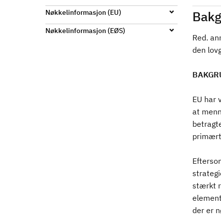
d
Nøkkelinformasjon (EU)
Bakg
Nøkkelinformasjon (EØS)
Red. anm
den lov
BAKGR
EU har 
at menne
betragte
primært
Eftersom
strateg
stærkt r
element 
der er n