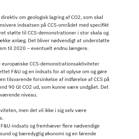
direktiv om geologisk lagring af CO2, som skal
tensivere indsatsen på CCS-området med specifikt
ret støtte til CCS-demonstrationer i stor skala og
 række anlæg. Det bliver nødvendigt at understøtte
frem til 2020 – eventuelt endnu længere.
e de europæiske CCS-demonstrationsaktiviteter
ttet F&U og en indsats for at oplyse om og gøre
en tilsvarende forsinkelse af indførelse af CCS på
e end 90 Gt CO2 ud, som kunne være undgået. Det
uværende niveau.
iteten, men det vil ikke i sig selv være
e.
ke F&U-indsats og fremhæver flere nødvendige
 sund og bæredygtig økonomi og en førende