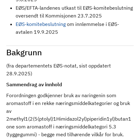
EØS/EFTA-landenes utkast til EØS-komitebeslutning
oversendt til Kommisjonen 23.7.2025
EØS-komitebeslutning
om innlemmelse i EØS-
avtalen 19.9.2025
Bakgrunn
(fra departementets EØS-notat, sist oppdatert
28.9.2025)
Sammendrag av innhold
Forordningen godkjenner bruk av naringenin som
aromastoff i en rekke næringsmiddelkategorier og bruk
av
2methyl1(2(5(ptolyl)1Himidazol2yl)piperidin1yl)butan1
one som aromastoff i næringsmiddelkategori 5.3
(tyggegummi) - begge med tilhørende vilkår for bruk.