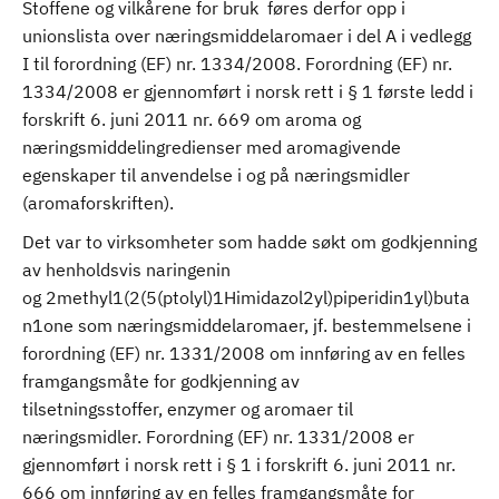
Stoffene og vilkårene for bruk føres derfor opp i
unionslista over næringsmiddelaromaer i del A i vedlegg
I til forordning (EF) nr. 1334/2008. Forordning (EF) nr.
1334/2008 er gjennomført i norsk rett i § 1 første ledd i
forskrift 6. juni 2011 nr. 669 om aroma og
næringsmiddelingredienser med aromagivende
egenskaper til anvendelse i og på næringsmidler
(aromaforskriften).
Det var to virksomheter som hadde søkt om godkjenning
av henholdsvis naringenin
og 2methyl1(2(5(ptolyl)1Himidazol2yl)piperidin1yl)buta
n1one som næringsmiddelaromaer, jf. bestemmelsene i
forordning (EF) nr. 1331/2008 om innføring av en felles
framgangsmåte for godkjenning av
tilsetningsstoffer, enzymer og aromaer til
næringsmidler. Forordning (EF) nr. 1331/2008 er
gjennomført i norsk rett i § 1 i forskrift 6. juni 2011 nr.
666 om innføring av en felles framgangsmåte for