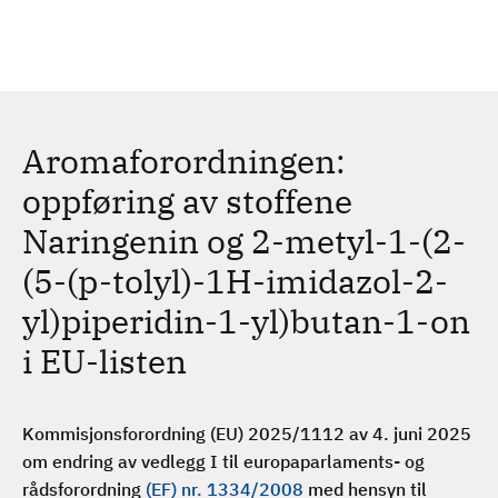
H
c
h
o
p
p
t
Aromaforordningen:
i
l
oppføring av stoffene
h
Naringenin og 2-metyl-1-(2-
o
v
(5-(p-tolyl)-1H-imidazol-2-
e
yl)piperidin-1-yl)butan-1-on
d
i
i EU-listen
n
n
h
Kommisjonsforordning (EU) 2025/1112 av 4. juni 2025
o
om endring av vedlegg I til europaparlaments- og
l
rådsforordning
(EF) nr. 1334/2008
med hensyn til