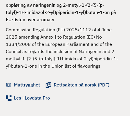
d
oppføring av naringenin og 2-metyl-1-(2-(5-(p-
tolyl)-1H-imidazol-2-yl)piperidin-1-yl)butan-1-on på
EU-listen over aromaer
Commission Regulation (EU) 2025/1112 of 4 June
2025 amending Annex I to Regulation (EC) No
1334/2008 of the European Parliament and of the
Council as regards the inclusion of Naringenin and 2-
methyl-1-(2-(5-(p-tolyl)-1H-imidazol-2-yl)piperidin-1-
yl)butan-1-one in the Union list of flavourings
Mattrygghet
Rettsakten på norsk (PDF)
Les i Lovdata Pro