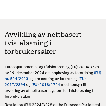
H
c
h
o
p
p
t
Avvikling av nettbasert
i
l
tvisteløsning i
h
forbrukersaker
o
v
e
Europaparlaments- og rådsforordning (EU) 2024/3228
d
av 19. desember 2024 om oppheving av forordning
(EU)
i
nr. 524/2013
og om endring av forordning
(EU)
n
2017/2394
og
(EU) 2018/1724
med hensyn til
n
avvikling av
et nettbasert system for tvisteløsning i
h
forbrukersaker
o
l
Regulation (EU) 2024/3228 of the European Parliament