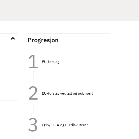
Progresjon
EU-forslag
EU-forslag vedtatt og publisert
EØS/EFTA og EU diskuterer