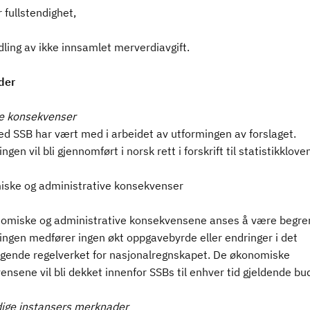
r fullstendighet,
ling av ikke innsamlet merverdiavgift.
der
ge konsekvenser
ed SSB har vært med i arbeidet av utformingen av forslaget.
ngen vil bli gjennomført i norsk rett i forskrift til statistikkloven
ske og administrative konsekvenser
omiske og administrative konsekvensene anses å være begre
ingen medfører ingen økt oppgavebyrde eller endringer i det
ggende regelverket for nasjonalregnskapet. De økonomiske
nsene vil bli dekket innenfor SSBs til enhver tid gjeldende bud
ige instansers merknader