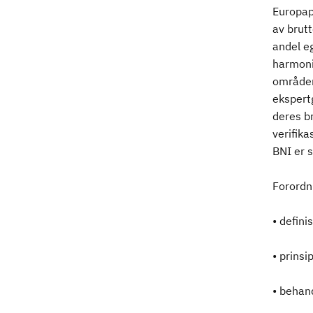
Europap
av brut
andel eg
harmoni
områder
ekspert
deres b
verifika
BNI er s
Forordni
• defini
• prinsi
• behand