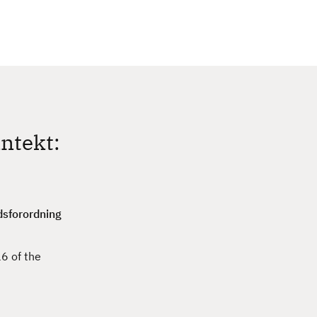
c
h
ntekt:
dsforordning
6 of the