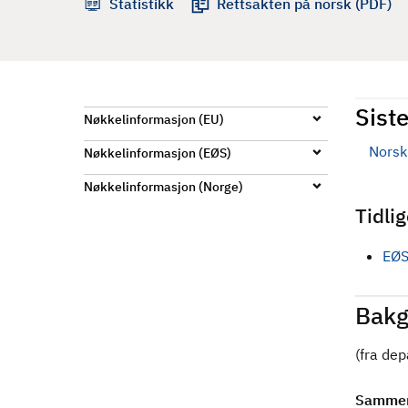
Statistikk
Rettsakten på norsk (PDF)
d
Siste
Nøkkelinformasjon (EU)
Norsk 
Nøkkelinformasjon (EØS)
Nøkkelinformasjon (Norge)
Tidli
EØS
Bakg
(fra de
Sammen