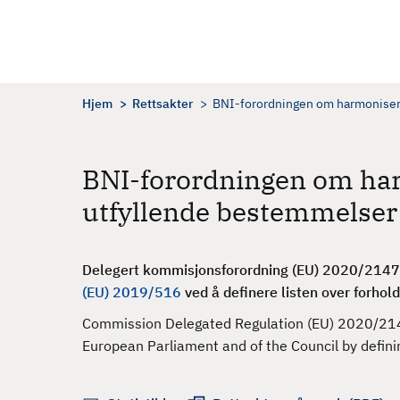
H
o
p
p
t
Hjem
Rettsakter
BNI-forordningen om harmoniserin
i
l
h
BNI-forordningen om har
o
utfyllende bestemmelser
v
e
d
Delegert kommisjonsforordning (EU) 2020/2147 
i
(EU) 2019/516
ved å definere listen over forhol
n
n
Commission Delegated Regulation (EU) 2020/214
h
European Parliament and of the Council by defining
o
l