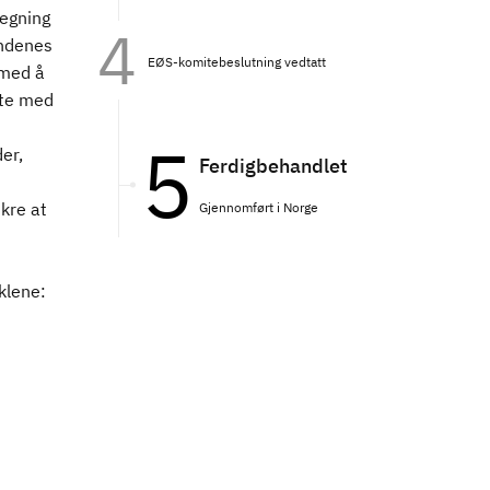
regning
andenes
EØS-komitebeslutning vedtatt
 med å
ste med
er,
Ferdigbehandlet
kre at
Gjennomført i Norge
klene: