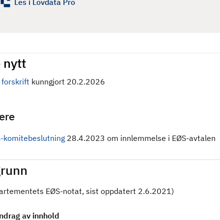
Les i Lovdata Pro
 nytt
forskrift
kunngjort 20.2.2026
gere
-komitebeslutning
28.4.2023 om innlemmelse i EØS-avtalen
runn
partementets EØS-notat, sist oppdatert 2.6.2021)
drag av innhold