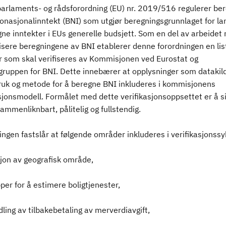
arlaments- og rådsforordning (EU) nr. 2019/516 regulerer be
tonasjonalinntekt (BNI) som utgjør beregningsgrunnlaget for l
ne inntekter i EUs generelle budsjett. Som en del av arbeidet
sere beregningene av BNI etablerer denne forordningen en li
 som skal verifiseres av Kommisjonen ved Eurostat og
gruppen for BNI. Dette innebærer at opplysninger som datakild
ruk og metode for å beregne BNI inkluderes i kommisjonens
sjonsmodell. Formålet med dette verifikasjonsoppsettet er å si
ammenliknbart, pålitelig og fullstendig.
ngen fastslår at følgende områder inkluderes i verifikasjonssy
sjon av geografisk område,
pper for å estimere boligtjenester,
ling av tilbakebetaling av merverdiavgift,