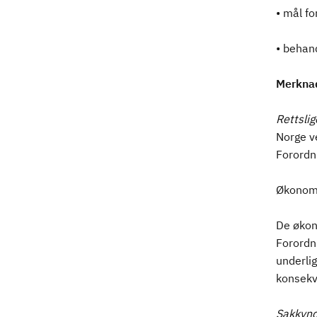
• mål fo
• behand
Merkna
Rettsli
Norge v
Forordni
Økonomi
De økon
Forordn
underli
konsekve
Sakkynd