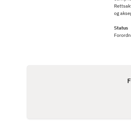
Rettsakt
og akse
Status
Forordni
F