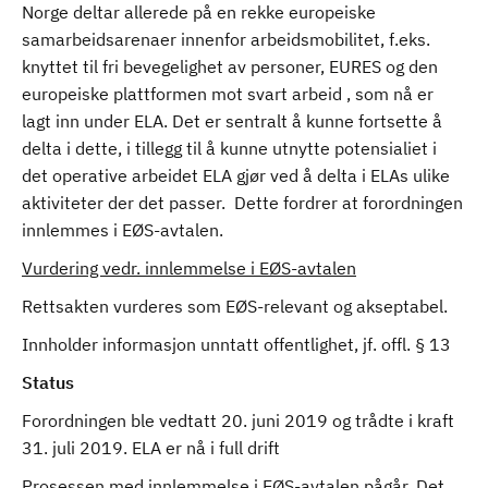
Norge deltar allerede på en rekke europeiske
samarbeidsarenaer innenfor arbeidsmobilitet, f.eks.
knyttet til fri bevegelighet av personer, EURES og den
europeiske plattformen mot svart arbeid , som nå er
lagt inn under ELA. Det er sentralt å kunne fortsette å
delta i dette, i tillegg til å kunne utnytte potensialiet i
det operative arbeidet ELA gjør ved å delta i ELAs ulike
aktiviteter der det passer. Dette fordrer at forordningen
innlemmes i EØS-avtalen.
Vurdering vedr. innlemmelse i EØS-avtalen
Rettsakten vurderes som EØS-relevant og akseptabel.
Innholder informasjon unntatt offentlighet, jf. offl. § 13
Status
Forordningen ble vedtatt 20. juni 2019 og trådte i kraft
31. juli 2019. ELA er nå i full drift
Prosessen med innlemmelse i EØS-avtalen pågår. Det