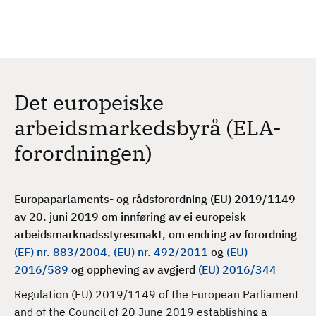
H
c
h
o
p
p
t
Det europeiske
i
l
arbeidsmarkedsbyrå (ELA-
h
forordningen)
o
v
e
Europaparlaments- og rådsforordning (EU) 2019/1149
d
av 20. juni 2019
om innføring av ei europeisk
i
arbeidsmarknadsstyresmakt, om endring av forordning
n
(EF) nr. 883/2004
,
(EU) nr. 492/2011
og
(EU)
n
2016/589
og oppheving av avgjerd
(EU) 2016/344
h
o
Regulation (EU) 2019/1149 of the European Parliament
l
and of the Council of 20 June 2019 establishing a