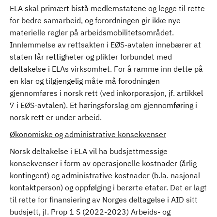
ELA skal primært bistå medlemstatene og legge til rette
for bedre samarbeid, og forordningen gir ikke nye
materielle regler på arbeidsmobilitetsområdet.
Innlemmelse av rettsakten i EØS-avtalen innebærer at
staten får rettigheter og plikter forbundet med
deltakelse i ELAs virksomhet. For å ramme inn dette på
en klar og tilgjengelig måte må forodningen
gjennomføres i norsk rett (ved inkorporasjon, jf. artikkel
7 i EØS-avtalen). Et høringsforslag om gjennomføring i
norsk rett er under arbeid.
Økonomiske og administrative konsekvenser
Norsk deltakelse i ELA vil ha budsjettmessige
konsekvenser i form av operasjonelle kostnader (årlig
kontingent) og administrative kostnader (b.la. nasjonal
kontaktperson) og oppfølging i berørte etater. Det er lagt
til rette for finansiering av Norges deltagelse i AID sitt
budsjett, jf. Prop 1 S (2022-2023) Arbeids- og