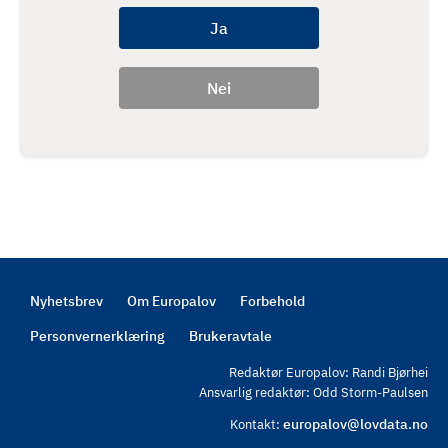
Nyhetsbrev
Om Europalov
Forbehold
Footer
Personvernerklæring
Brukeravtale
Redaktør Europalov: Randi Bjørhei
Ansvarlig redaktør: Odd Storm-Paulsen
europalov@lovdata.no
Kontakt: