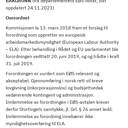
BAKGRUNN
(fra departementets EØS-notat, sist
oppdatert 24.11.2023)
Overordnet
Kommisjonen la 13. mars 2018 fram et forslag til
forordning som oppretter en europeisk
arbeidsmarkedsmyndighet (European Labour Authority
– ELA). Etter behandling i Rådet og EU-parlamentet ble
forordningen vedttatt 20. juni 2019, og og trådte i kraft
31. juli 2019.
Forordningen er vurdert som EØS-relevant og
akseptabel. Gjennomføring i norsk rett vil kreve
lovgivning (inkorporasjonslov) og budsjettvedak
vedørerende kontingent og administrasjon.
Innlemmelse av forordningen i EØS-avtalen krever
derfor Stortingets samtykke, jf. Grl. § 26 annet ledd.
Innlemmelse av forordning innebærer ikke
myndighetsoverføring til ELA.