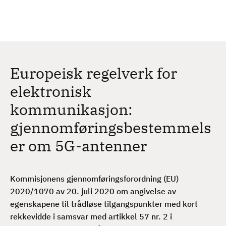
H
c
h
o
p
p
t
Europeisk regelverk for
i
l
elektronisk
h
kommunikasjon:
o
v
gjennomføringsbestemmels
e
er om 5G-antenner
d
i
n
Kommisjonens gjennomføringsforordning (EU)
n
2020/1070 av 20. juli 2020 om angivelse av
h
egenskapene til trådløse tilgangspunkter med kort
o
rekkevidde i samsvar med artikkel 57 nr. 2 i
l