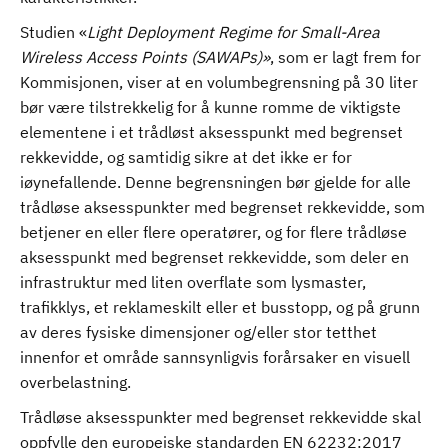
Studien «
Light Deployment Regime for Small-Area
Wireless Access Points (SAWAPs)»
, som er lagt frem for
Kommisjonen, viser at en volumbegrensning på 30 liter
bør være tilstrekkelig for å kunne romme de viktigste
elementene i et trådløst aksesspunkt med begrenset
rekkevidde, og samtidig sikre at det ikke er for
iøynefallende. Denne begrensningen bør gjelde for alle
trådløse aksesspunkter med begrenset rekkevidde, som
betjener en eller flere operatører, og for flere trådløse
aksesspunkt med begrenset rekkevidde, som deler en
infrastruktur med liten overflate som lysmaster,
trafikklys, et reklameskilt eller et busstopp, og på grunn
av deres fysiske dimensjoner og/eller stor tetthet
innenfor et område sannsynligvis forårsaker en visuell
overbelastning.
Trådløse aksesspunkter med begrenset rekkevidde skal
oppfylle den europeiske standarden EN 62232:2017