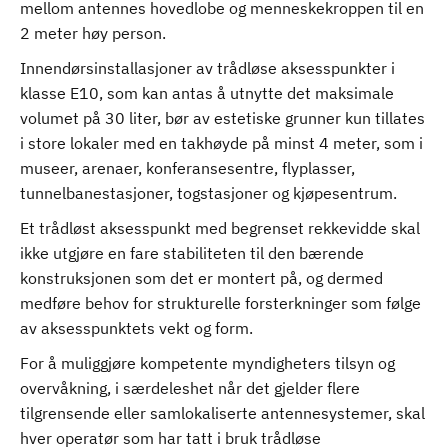
mellom antennes hovedlobe og menneskekroppen til en
2 meter høy person.
Innendørsinstallasjoner av trådløse aksesspunkter i
klasse E10, som kan antas å utnytte det maksimale
volumet på 30 liter, bør av estetiske grunner kun tillates
i store lokaler med en takhøyde på minst 4 meter, som i
museer, arenaer, konferansesentre, flyplasser,
tunnelbanestasjoner, togstasjoner og kjøpesentrum.
Et trådløst aksesspunkt med begrenset rekkevidde skal
ikke utgjøre en fare stabiliteten til den bærende
konstruksjonen som det er montert på, og dermed
medføre behov for strukturelle forsterkninger som følge
av aksesspunktets vekt og form.
For å muliggjøre kompetente myndigheters tilsyn og
overvåkning, i særdeleshet når det gjelder flere
tilgrensende eller samlokaliserte antennesystemer, skal
hver operatør som har tatt i bruk trådløse