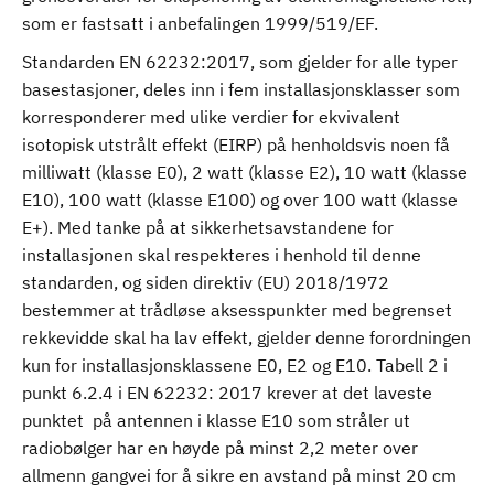
som er fastsatt i anbefalingen 1999/519/EF.
Standarden EN 62232:2017, som gjelder for alle typer
basestasjoner, deles inn i fem installasjonsklasser som
korresponderer med ulike verdier for ekvivalent
isotopisk utstrålt effekt (EIRP) på henholdsvis noen få
milliwatt (klasse E0), 2 watt (klasse E2), 10 watt (klasse
E10), 100 watt (klasse E100) og over 100 watt (klasse
E+). Med tanke på at sikkerhetsavstandene for
installasjonen skal respekteres i henhold til denne
standarden, og siden direktiv (EU) 2018/1972
bestemmer at trådløse aksesspunkter med begrenset
rekkevidde skal ha lav effekt, gjelder denne forordningen
kun for installasjonsklassene E0, E2 og E10. Tabell 2 i
punkt 6.2.4 i EN 62232: 2017 krever at det laveste
punktet på antennen i klasse E10 som stråler ut
radiobølger har en høyde på minst 2,2 meter over
allmenn gangvei for å sikre en avstand på minst 20 cm