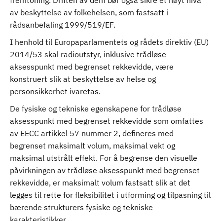
fremtoning. Driften av dem bør også sikre et høyt nivå
av beskyttelse av folkehelsen, som fastsatt i
rådsanbefaling 1999/519/EF.
I henhold til Europaparlamentets og rådets direktiv (EU)
2014/53 skal radioutstyr, inklusive trådløse
aksesspunkt med begrenset rekkevidde, være
konstruert slik at beskyttelse av helse og
personsikkerhet ivaretas.
De fysiske og tekniske egenskapene for trådløse
aksesspunkt med begrenset rekkevidde som omfattes
av EECC artikkel 57 nummer 2, defineres med
begrenset maksimalt volum, maksimal vekt og
maksimal utstrålt effekt. For å begrense den visuelle
påvirkningen av trådløse aksesspunkt med begrenset
rekkevidde, er maksimalt volum fastsatt slik at det
legges til rette for fleksibilitet i utforming og tilpasning til
bærende strukturers fysiske og tekniske
karakteristikker.