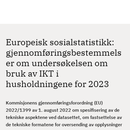
H
c
h
o
p
p
t
Europeisk sosialstatistikk:
i
l
gjennomføringsbestemmels
h
er om undersøkelsen om
o
v
bruk av IKT i
e
husholdningene for 2023
d
i
n
Kommisjonens gjennomføringsforordning (EU)
n
2022/1399 av 1. august 2022 om spesifisering av de
h
tekniske aspektene ved datasettet, om fastsettelse av
o
de tekniske formatene for oversending av opplysninger
l