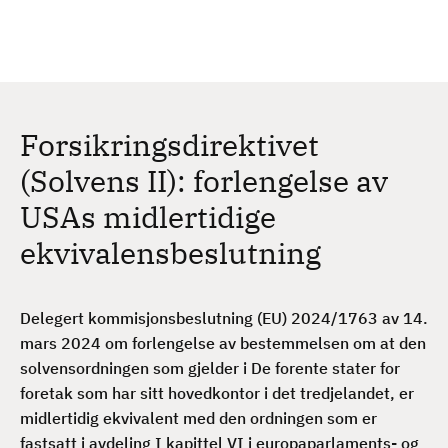
H
c
h
o
p
p
t
Forsikringsdirektivet
i
l
(Solvens II): forlengelse av
h
USAs midlertidige
o
v
ekvivalensbeslutning
e
d
i
Delegert kommisjonsbeslutning (EU) 2024/1763 av 14.
n
mars 2024 om forlengelse av bestemmelsen om at den
n
solvensordningen som gjelder i De forente stater for
h
foretak som har sitt hovedkontor i det tredjelandet, er
o
midlertidig ekvivalent med den ordningen som er
l
fastsatt i avdeling I kapittel VI i europaparlaments- og