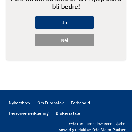
bli bedre!
Nyhetsbrev
Om Europalov
Forbehold
Footer
Personvernerklæring
Brukeravtale
Redaktør Europalov: Randi Bjørhei
Ansvarlig redaktør: Odd Storm-Paulsen