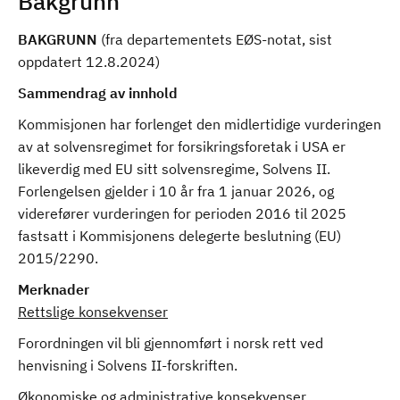
Bakgrunn
BAKGRUNN
(fra departementets EØS-notat, sist
oppdatert 12.8.2024)
Sammendrag av innhold
Kommisjonen har forlenget den midlertidige vurderingen
av at solvensregimet for forsikringsforetak i USA er
likeverdig med EU sitt solvensregime, Solvens II.
Forlengelsen gjelder i 10 år fra 1 januar 2026, og
viderefører vurderingen for perioden 2016 til 2025
fastsatt i Kommisjonens delegerte beslutning (EU)
2015/2290.
Merknader
Rettslige konsekvenser
Forordningen vil bli gjennomført i norsk rett ved
henvisning i Solvens II-forskriften.
Økonomiske og administrative konsekvenser