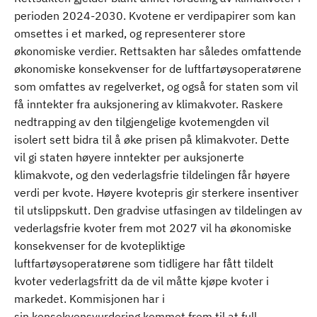
perioden 2024-2030. Kvotene er verdipapirer som kan
omsettes i et marked, og representerer store
økonomiske verdier. Rettsakten har således omfattende
økonomiske konsekvenser for de luftfartøysoperatørene
som omfattes av regelverket, og også for staten som vil
få inntekter fra auksjonering av klimakvoter. Raskere
nedtrapping av den tilgjengelige kvotemengden vil
isolert sett bidra til å øke prisen på klimakvoter. Dette
vil gi staten høyere inntekter per auksjonerte
klimakvote, og den vederlagsfrie tildelingen får høyere
verdi per kvote. Høyere kvotepris gir sterkere insentiver
til utslippskutt. Den gradvise utfasingen av tildelingen av
vederlagsfrie kvoter frem mot 2027 vil ha økonomiske
konsekvenser for de kvotepliktige
luftfartøysoperatørene som tidligere har fått tildelt
kvoter vederlagsfritt da de vil måtte kjøpe kvoter i
markedet. Kommisjonen har i
sin konsekvensvurdering kommet frem til at full