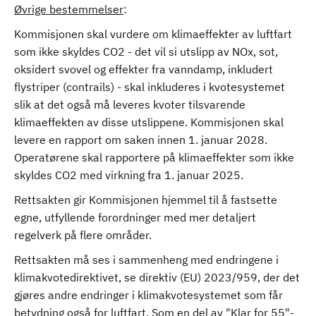
Øvrige bestemmelser
:
Kommisjonen skal vurdere om klimaeffekter av luftfart
som ikke skyldes CO2 - det vil si utslipp av NOx, sot,
oksidert svovel og effekter fra vanndamp, inkludert
flystriper (contrails) - skal inkluderes i kvotesystemet
slik at det også må leveres kvoter tilsvarende
klimaeffekten av disse utslippene. Kommisjonen skal
levere en rapport om saken innen 1. januar 2028.
Operatørene skal rapportere på klimaeffekter som ikke
skyldes CO2 med virkning fra 1. januar 2025.
Rettsakten gir Kommisjonen hjemmel til å fastsette
egne, utfyllende forordninger med mer detaljert
regelverk på flere områder.
Rettsakten må ses i sammenheng med endringene i
klimakvotedirektivet, se direktiv (EU) 2023/959, der det
gjøres andre endringer i klimakvotesystemet som får
betydning også for luftfart. Som en del av "Klar for 55"-