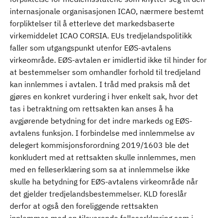
internasjonale organisasjonen ICAO, nærmere bestemt
forpliktelser til å etterleve det markedsbaserte
virkemiddelet ICAO CORSIA. EUs tredjelandspolitikk
faller som utgangspunkt utenfor EØS-avtalens
virkeområde. EØS-avtalen er imidlertid ikke til hinder for
at bestemmelser som omhandler forhold til tredjeland
kan innlemmes i avtalen. I tråd med praksis må det
gjøres en konkret vurdering i hver enkelt sak, hvor det
tas i betraktning om rettsakten kan anses å ha
avgjørende betydning for det indre markeds og EØS-
avtalens funksjon. I forbindelse med innlemmelse av
delegert kommisjonsforordning 2019/1603 ble det
konkludert med at rettsakten skulle innlemmes, men
med en felleserklæring som sa at innlemmelse ikke
skulle ha betydning for EØS-avtalens virkeområde når
det gjelder tredjelandsbestemmelser. KLD foreslår
derfor at også den foreliggende rettsakten