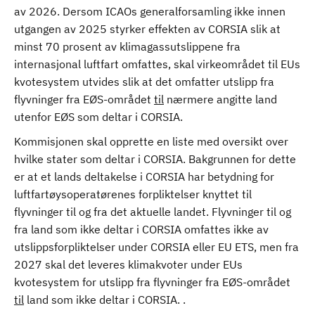
av 2026. Dersom ICAOs generalforsamling ikke innen
utgangen av 2025 styrker effekten av CORSIA slik at
minst 70 prosent av klimagassutslippene fra
internasjonal luftfart omfattes, skal virkeområdet til EUs
kvotesystem utvides slik at det omfatter utslipp fra
flyvninger fra EØS-området
til
nærmere angitte land
utenfor EØS som deltar i CORSIA.
Kommisjonen skal opprette en liste med oversikt over
hvilke stater som deltar i CORSIA. Bakgrunnen for dette
er at et lands deltakelse i CORSIA har betydning for
luftfartøysoperatørenes forpliktelser knyttet til
flyvninger til og fra det aktuelle landet. Flyvninger til og
fra land som ikke deltar i CORSIA omfattes ikke av
utslippsforpliktelser under CORSIA eller EU ETS, men fra
2027 skal det leveres klimakvoter under EUs
kvotesystem for utslipp fra flyvninger fra EØS-området
til
land som ikke deltar i CORSIA. .