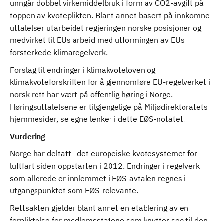
unngår dobbel virkemiddelbruk i form av CO2-avgift på
toppen av kvoteplikten. Blant annet basert på innkomne
uttalelser utarbeidet regjeringen norske posisjoner og
medvirket til EUs arbeid med utformingen av EUs
forsterkede klimaregelverk.
Forslag til endringer i klimakvoteloven og
klimakvoteforskriften for å gjennomføre EU-regelverket i
norsk rett har vært på offentlig høring i Norge.
Høringsuttalelsene er tilgjengelige på Miljødirektoratets
hjemmesider, se egne lenker i dette EØS-notatet.
Vurdering
Norge har deltatt i det europeiske kvotesystemet for
luftfart siden oppstarten i 2012. Endringer i regelverk
som allerede er innlemmet i EØS-avtalen regnes i
utgangspunktet som EØS-relevante.
Rettsakten gjelder blant annet en etablering av en
forpliktelse for medlemsstatene som knytter seg til den