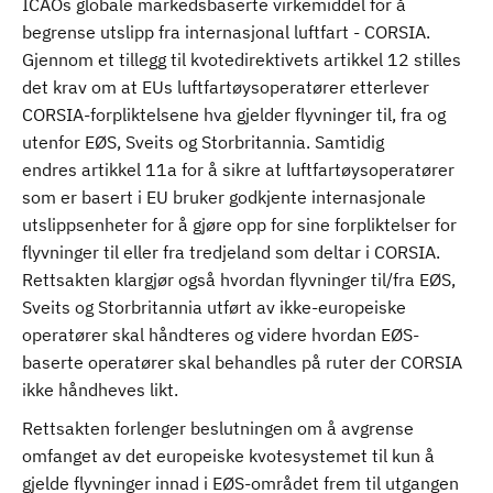
ICAOs globale markedsbaserte virkemiddel for å
begrense utslipp fra internasjonal luftfart - CORSIA.
Gjennom et tillegg til kvotedirektivets artikkel 12 stilles
det krav om at EUs luftfartøysoperatører etterlever
CORSIA-forpliktelsene hva gjelder flyvninger til, fra og
utenfor EØS, Sveits og Storbritannia. Samtidig
endres artikkel 11a for å sikre at luftfartøysoperatører
som er basert i EU bruker godkjente internasjonale
utslippsenheter for å gjøre opp for sine forpliktelser for
flyvninger til eller fra tredjeland som deltar i CORSIA.
Rettsakten klargjør også hvordan flyvninger til/fra EØS,
Sveits og Storbritannia utført av ikke-europeiske
operatører skal håndteres og videre hvordan EØS-
baserte operatører skal behandles på ruter der CORSIA
ikke håndheves likt.
Rettsakten forlenger beslutningen om å avgrense
omfanget av det europeiske kvotesystemet til kun å
gjelde flyvninger innad i EØS-området frem til utgangen