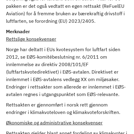
pakken er det også vedtatt en egen rettsakt (ReFuelEU
Aviation) for å fremme bruken av bærekraftig drivstoff i
luftfarten, se forordning (EU) 2023/2405.
Merknader
Rettslige konsekvenser
Norge har deltatt i EUs kvotesystem for luftfart siden
2012, se EØS-komitébeslutning nr. 6/2011 om
innlemmelse av direktiv 2008/101/EF
(luftfartskvotedirektivet) i EØS-avtalen. Direktivet er
innlemmet i EØS-avtalens vedlegg XX om miljøsaker.
Endringer i rettsakter som allerede er innlemmet i EØS-
avtalen regnes i utgangspunktet som EØS-relevante.
Rettsakten er gjennomført i norsk rett gjennom
endringer i klimakvoteloven og klimakvoteforskriften.
Økonomiske og administrative konsekvenser
Rettsakten gjelder blant annet fordeling av klimakvoter i