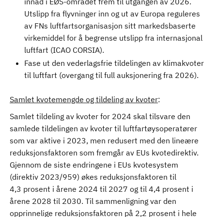
innad i EØS-området frem til utgangen av 2026.
Utslipp fra flyvninger inn og ut av Europa reguleres
av FNs luftfartsorganisasjon sitt markedsbaserte
virkemiddel for å begrense utslipp fra internasjonal
luftfart (ICAO CORSIA).
Fase ut den vederlagsfrie tildelingen av klimakvoter
til luftfart (overgang til full auksjonering fra 2026).
Samlet kvotemengde og tildeling av kvoter
:
Samlet tildeling av kvoter for 2024 skal tilsvare den
samlede tildelingen av kvoter til luftfartøysoperatører
som var aktive i 2023, men redusert med den lineære
reduksjonsfaktoren som fremgår av EUs kvotedirektiv.
Gjennom de siste endringene i EUs kvotesystem
(direktiv 2023/959) økes reduksjonsfaktoren til
4,3 prosent i årene 2024 til 2027 og til 4,4 prosent i
årene 2028 til 2030. Til sammenligning var den
opprinnelige reduksjonsfaktoren på 2,2 prosent i hele