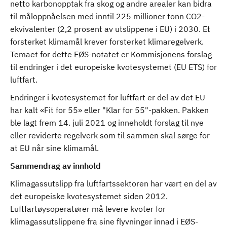
netto karbonopptak fra skog og andre arealer kan bidra
til måloppnåelsen med inntil 225 millioner tonn CO2-
ekvivalenter (2,2 prosent av utslippene i EU) i 2030. Et
forsterket klimamål krever forsterket klimaregelverk.
Temaet for dette EØS-notatet er Kommisjonens forslag
til endringer i det europeiske kvotesystemet (EU ETS) for
luftfart.
Endringer i kvotesystemet for luftfart er del av det EU
har kalt «Fit for 55» eller "Klar for 55"-pakken. Pakken
ble lagt frem 14. juli 2021 og inneholdt forslag til nye
eller reviderte regelverk som til sammen skal sørge for
at EU når sine klimamål.
Sammendrag av innhold
Klimagassutslipp fra luftfartssektoren har vært en del av
det europeiske kvotesystemet siden 2012.
Luftfartøysoperatører må levere kvoter for
klimagassutslippene fra sine flyvninger innad i EØS-