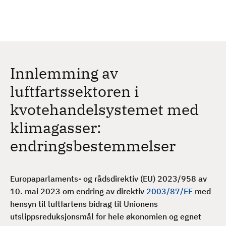
H
c
h
o
p
p
t
Innlemming av
i
l
luftfartssektoren i
h
kvotehandelsystemet med
o
v
klimagasser:
e
endringsbestemmelser
d
i
n
Europaparlaments- og rådsdirektiv (EU) 2023/958 av
n
10. mai 2023 om endring av direktiv
2003/87/EF
med
h
hensyn til luftfartens bidrag til Unionens
o
utslippsreduksjonsmål for hele økonomien og egnet
l