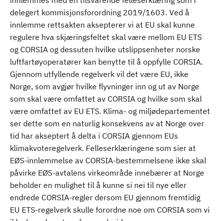
innlemmes med en tilsvarende felleserklæring som i
delegert kommisjonsforordning 2019/1603. Ved å
innlemme rettsakten aksepterer vi at EU skal kunne
regulere hva skjæringsfeltet skal være mellom EU ETS
og CORSIA og dessuten hvilke utslippsenheter norske
luftfartøyoperatører kan benytte til å oppfylle CORSIA.
Gjennom utfyllende regelverk vil det være EU, ikke
Norge, som avgjør hvilke flyvninger inn og ut av Norge
som skal være omfattet av CORSIA og hvilke som skal
være omfattet av EU ETS. Klima- og miljødepartementet
ser dette som en naturlig konsekvens av at Norge over
tid har akseptert å delta i CORSIA gjennom EUs
klimakvoteregelverk. Felleserklæringene som sier at
EØS-innlemmelse av CORSIA-bestemmelsene ikke skal
påvirke EØS-avtalens virkeområde innebærer at Norge
beholder en mulighet til å kunne si nei til nye eller
endrede CORSIA-regler dersom EU gjennom fremtidig
EU ETS-regelverk skulle forordne noe om CORSIA som vi