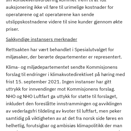
auksjonering ikke vil føre til urimelige kostnader for
operatørene og at operatørene kan sende
utslippskostnadene videre til sine kunder gjennom økte
priser.
Sakkyndige instansers merknader
Rettsakten har vært behandlet i Spesialutvalget for
miljøsaker, der berørte departementer er representert.
Klima- og miljødepartementet sendte Kommisjonens
forslag til endringer i klimakvotedirektivet på høring med
frist 15. september 2021. Ingen instanser har gitt
uttrykk for innvendinger mot Kommisjonens forslag.
NHO og NHO Luftfart ga uttykk for støtte til forslaget,
inkludert den foreslåtte innstrammingen og avviklingen
av vederlagsfri tildeling av kvoter til luftfart, men peker
samtidig på viktigheten av at det fra norsk side føres en
helhetlig, forutsigbar og ambisiøs klimapolitikk der man