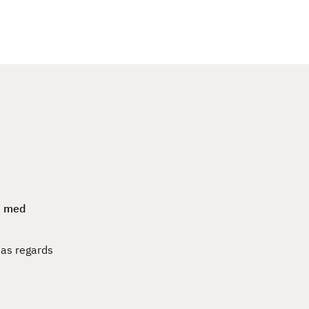
c
h
4
med
as regards