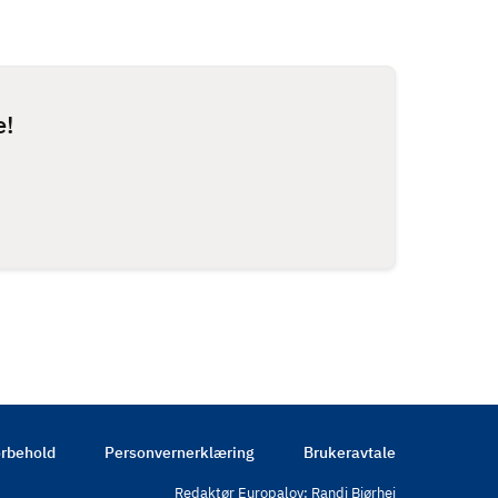
e!
rbehold
Personvernerklæring
Brukeravtale
Redaktør Europalov: Randi Bjørhei