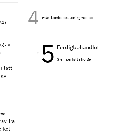
EØS-komitebeslutning vedtatt
24)
ng av
Ferdigbehandlet
å
Gjennomført i Norge
r tatt
 av
res
av, fra
erket