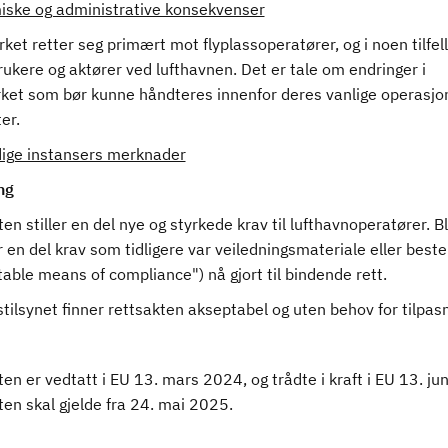
ske og administrative konsekvenser
ket retter seg primært mot flyplassoperatører, og i noen tilfel
ukere og aktører ved lufthavnen. Det er tale om endringer i
rket som bør kunne håndteres innenfor deres vanlige operasjo
ter.
ige instansers merknader
ng
en stiller en del nye og styrkede krav til lufthavnoperatører. B
 en del krav som tidligere var veiledningsmateriale eller beste
able means of compliance") nå gjort til bindende rett.
stilsynet finner rettsakten akseptabel og uten behov for tilpasn
en er vedtatt i EU 13. mars 2024, og trådte i kraft i EU 13. ju
en skal gjelde fra 24. mai 2025.