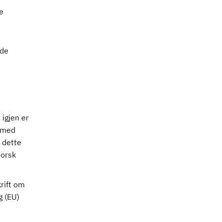
e
ade
igjen er
t med
 dette
norsk
krift om
g (EU)