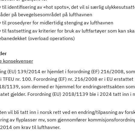
 til identifisering av «hot spots», det vil si særlig ulykkesutsatt
åder på bevegelsesområdet på lufthavnen
 til prosedyrer for midlertidig stenging av lufthavnen
 til fastsetting av kriterier for bruk av luftfartøyer som kan sk
lebanedekket (overload operations)
der
ge konsekvenser
ing (EU) 139/2014 er hjemlet i forordning (EF) 216/2008, som 
i TFEU nr. 100. Forordning (EF) nr. 216/2008 er i EU erstatte
18/1139, som dermed er hjemmel for endringsrettsakten som
tet gjelder. Forordning (EU) 2018/1139 ble i 2024 tatt inn i 
en vil bli tatt inn i norsk rett ved en endring/tilpasning av fors
sering av flyplasser mv, som gjennomfører kommisjonsforordnin
2014 om krav til lufthavner.