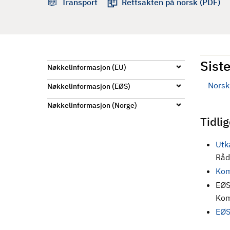
Transport
Rettsakten på norsk (PDF)
d
Siste
Nøkkelinformasjon (EU)
Norsk 
Nøkkelinformasjon (EØS)
Nøkkelinformasjon (Norge)
Tidli
Utk
Råd
Kom
EØS
Kom
EØS