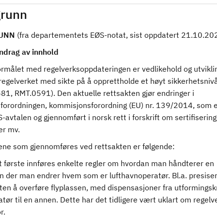
runn
UNN
(fra departementets EØS-notat, sist oppdatert 21.10.20
drag av innhold
rmålet med regelverksoppdateringen er vedlikehold og utvikli
regelverket med sikte på å opprettholde et høyt sikkerhetsniv
81, RMT.0591). Den aktuelle rettsakten gjør endringer i
nforordningen, kommisjonsforordning (EU) nr. 139/2014, som e
S-avtalen og gjennomført i norsk rett i forskrift om sertifisering
er mv.
ene som gjennomføres ved rettsakten er følgende:
et første innføres enkelte regler om hvordan man håndterer en
on der man endrer hvem som er lufthavnoperatør. Bl.a. presise
en å overføre flyplassen, med dispensasjoner fra utformingskr
tør til en annen. Dette har det tidligere vært uklart om regelv
r.