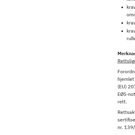
krav
omr
krav
krav
rul
Merkna
Rettsli
Forordn
hjemlet 
(EU) 20
EØS-nota
rett.
Rettsakt
sertifi
nr. 139/