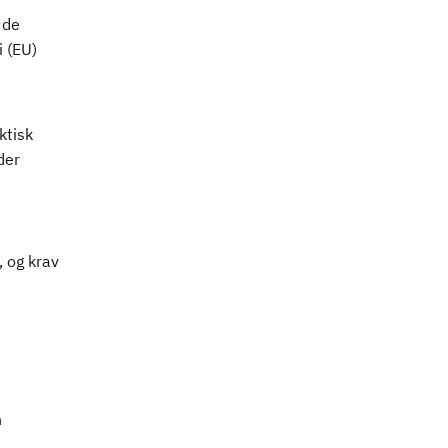
 de
 (EU)
ktisk
lder
, og krav
n