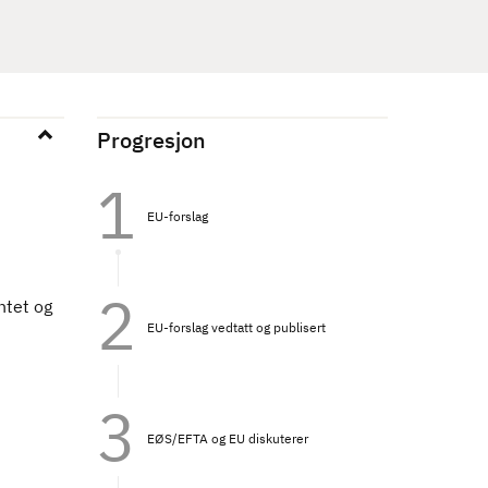
Progresjon
EU-forslag
ntet og
EU-forslag vedtatt og publisert
EØS/EFTA og EU diskuterer