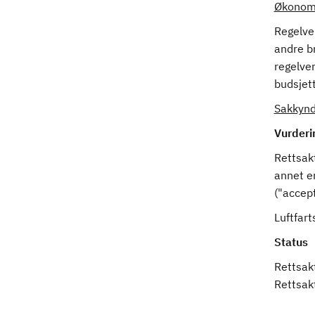
Økonomi
Regelver
andre br
regelve
budsjet
Sakkynd
Vurderi
Rettsakt
annet er
("accept
Luftfart
Status
Rettsakt
Rettsakt