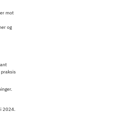
ler mot
ner og
lant
 praksis
inger.
ni 2024.