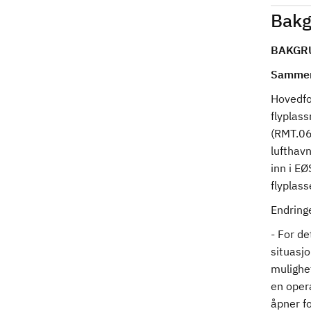
Bakg
BAKGR
Sammen
Hovedfo
flyplass
(RMT.06
lufthav
inn i EØ
flyplass
Endring
- For d
situasj
mulighet
en opera
åpner fo