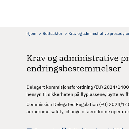
H
o
p
p
t
Hjem
Rettsakter
Krav og administrative prosedyre
i
l
h
Krav og administrative pr
o
endringsbestemmelser
v
e
d
Delegert kommisjonsforordning (EU) 2024/1400
i
hensyn til sikkerheten på flyplassene, bytte av 
n
n
Commission Delegated Regulation (EU) 2024/14
h
aerodrome safety, change of aerodrome operator
o
l