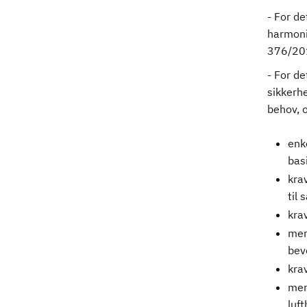
- For de
harmoni
376/20
- For de
sikkerh
behov, o
enk
bas
krav
til
krav
mer 
bev
kra
mer
luf