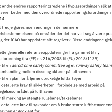
t andre endres rapporteringsreglene i flyplassordningen slik at
serer bedre med den overordnede rapporteringsforordningen i
14.
t tredje gjøres noen endringer i de nærmere
etsbestemmelsene på områder der det har vist seg å være pra
g der ICAO har oppdatert sitt regelverk. Disse endringene gje
elte generelle referanseoppdateringer fra gammel til ny
isforordning (fra (EF) nr. 216/2008 til (EU) 2018/1139)
 til en
aerodrome safety committee
og et
runway safety team
 samhandling mellom disse og aktører på lufthavnen
 til en plan for å fjerne ubrukelige luftfartøyer
detaljerte krav til sikkerheten i forbindelse med arbeid på
egelsesområdet på lufthavnen
v til merking av stengte rullebaner/taksebaner
 detaljerte krav til søknader om å bruke større luftfartøyer en
thavnen er godkjent for