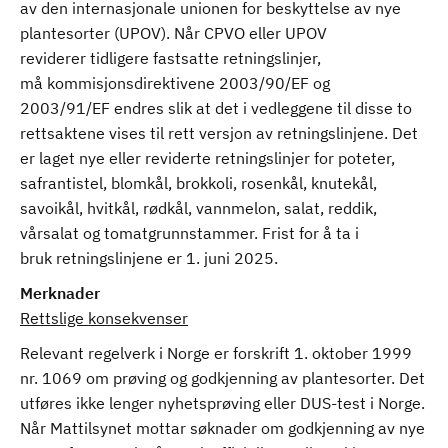
av den internasjonale unionen for beskyttelse av nye
plantesorter (UPOV). Når CPVO eller UPOV
reviderer tidligere fastsatte retningslinjer,
må kommisjonsdirektivene 2003/90/EF og
2003/91/EF endres slik at det i vedleggene til disse to
rettsaktene vises til rett versjon av retningslinjene. Det
er laget nye eller reviderte retningslinjer for poteter,
safrantistel, blomkål, brokkoli, rosenkål, knutekål,
savoikål, hvitkål, rødkål, vannmelon, salat, reddik,
vårsalat og tomatgrunnstammer. Frist for å ta i
bruk retningslinjene er 1. juni 2025.
Merknader
Rettslige konsekvenser
Relevant regelverk i Norge er forskrift 1. oktober 1999
nr. 1069 om prøving og godkjenning av plantesorter. Det
utføres ikke lenger nyhetsprøving eller DUS-test i Norge.
Når Mattilsynet mottar søknader om godkjenning av nye