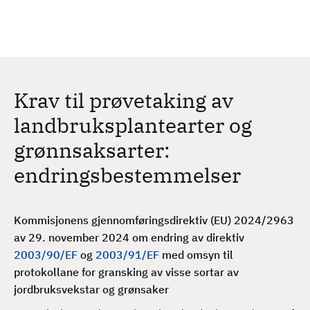
H
c
h
o
p
p
t
Krav til prøvetaking av
i
l
landbruksplantearter og
h
grønnsaksarter:
o
v
endringsbestemmelser
e
d
i
Kommisjonens gjennomføringsdirektiv (EU) 2024/2963
n
av 29. november 2024 om endring av direktiv
n
2003/90/EF
og
2003/91/EF
med omsyn til
h
protokollane for gransking av visse sortar av
o
jordbruksvekstar og grønsaker
l