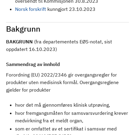
oversendt til Kommisjonen 30.8.2023
Norsk forskrift
kunngjort 23.10.2023
Bakgrunn
BAKGRUNN
(fra
departementets EØS-notat, sist
oppdatert 16.10.2023
)
Sammendrag av innhold
Forordning (EU) 2022/2346 gir overgangsregler for
produkter uten medisinsk formål. Overgangsreglene
gjelder for produkter
hvor det må gjennomføres klinisk utprøving,
hvor fremgangsmåten for samsvarsvurdering krever
medvirkning fra et meldt organ,
som er omfattet av et sertifikat i samsvar med