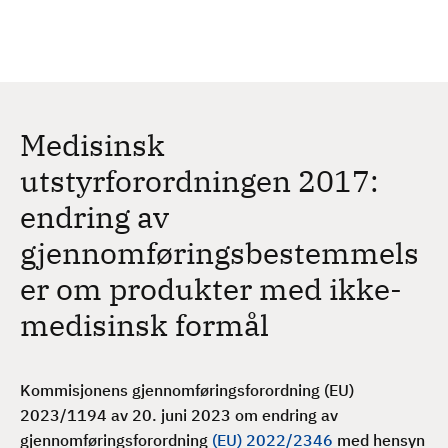
H
c
h
o
p
p
t
Medisinsk
i
l
utstyrforordningen 2017:
h
endring av
o
v
gjennomføringsbestemmels
e
er om produkter med ikke-
d
i
medisinsk formål
n
n
h
Kommisjonens gjennomføringsforordning (EU)
o
2023/1194 av 20. juni 2023 om endring av
l
gjennomføringsforordning
(EU) 2022/2346
med hensyn