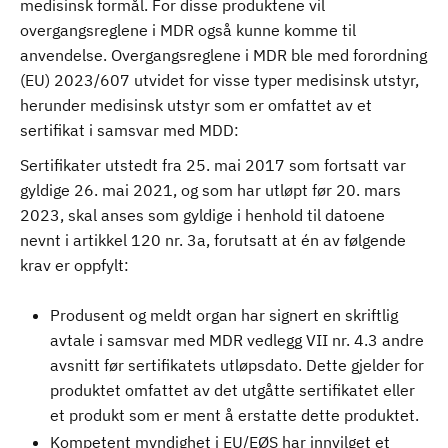
medisinsk formål. For disse produktene vil
overgangsreglene i MDR også kunne komme til
anvendelse. Overgangsreglene i MDR ble med forordning
(EU) 2023/607 utvidet for visse typer medisinsk utstyr,
herunder medisinsk utstyr som er omfattet av et
sertifikat i samsvar med MDD:
Sertifikater utstedt fra 25. mai 2017 som fortsatt var
gyldige 26. mai 2021, og som har utløpt før 20. mars
2023, skal anses som gyldige i henhold til datoene
nevnt i artikkel 120 nr. 3a, forutsatt at én av følgende
krav er oppfylt:
Produsent og meldt organ har signert en skriftlig
avtale i samsvar med MDR vedlegg VII nr. 4.3 andre
avsnitt før sertifikatets utløpsdato. Dette gjelder for
produktet omfattet av det utgåtte sertifikatet eller
et produkt som er ment å erstatte dette produktet.
Kompetent myndighet i EU/EØS har innvilget et