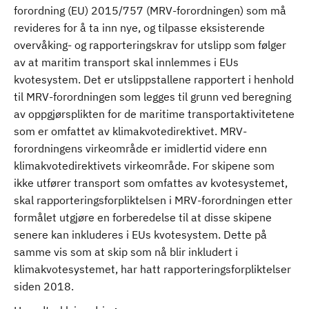
forordning (EU) 2015/757 (MRV-forordningen) som må
revideres for å ta inn nye, og tilpasse eksisterende
overvåking- og rapporteringskrav for utslipp som følger
av at maritim transport skal innlemmes i EUs
kvotesystem. Det er utslippstallene rapportert i henhold
til MRV-forordningen som legges til grunn ved beregning
av oppgjørsplikten for de maritime transportaktivitetene
som er omfattet av klimakvotedirektivet. MRV-
forordningens virkeområde er imidlertid videre enn
klimakvotedirektivets virkeområde. For skipene som
ikke utfører transport som omfattes av kvotesystemet,
skal rapporteringsforpliktelsen i MRV-forordningen etter
formålet utgjøre en forberedelse til at disse skipene
senere kan inkluderes i EUs kvotesystem. Dette på
samme vis som at skip som nå blir inkludert i
klimakvotesystemet, har hatt rapporteringsforpliktelser
siden 2018.