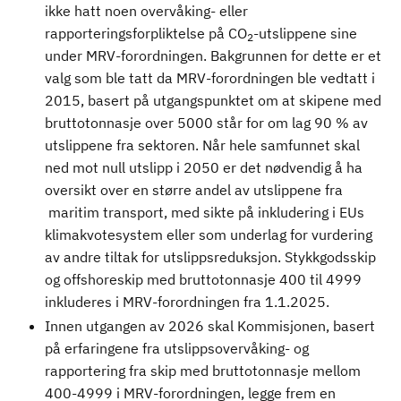
ikke hatt noen overvåking- eller
rapporteringsforpliktelse på CO
-utslippene sine
2
under MRV-forordningen. Bakgrunnen for dette er et
valg som ble tatt da MRV-forordningen ble vedtatt i
2015, basert på utgangspunktet om at skipene med
bruttotonnasje over 5000 står for om lag 90 % av
utslippene fra sektoren. Når hele samfunnet skal
ned mot null utslipp i 2050 er det nødvendig å ha
oversikt over en større andel av utslippene fra
maritim transport, med sikte på inkludering i EUs
klimakvotesystem eller som underlag for vurdering
av andre tiltak for utslippsreduksjon. Stykkgodsskip
og offshoreskip med bruttotonnasje 400 til 4999
inkluderes i MRV-forordningen fra 1.1.2025.
Innen utgangen av 2026 skal Kommisjonen, basert
på erfaringene fra utslippsovervåking- og
rapportering fra skip med bruttotonnasje mellom
400-4999 i MRV-forordningen, legge frem en