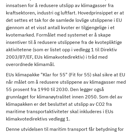
innsatsen for å redusere utslipp av klimagasser fra
kraftsektoren, industri og luftfart. Hovedprinsippet er at
det settes et tak for de samlede lovlige utslippene i EU
gjennom at et visst antall kvoter er tilgjengelige i et
kvotemarked. Formålet med systemet er å skape
insentiver til å redusere utslippene fra de kvotepliktige
aktivitetene (som er listet opp i vedlegg 1 til Direktiv
2003/87/EF, EUs klimakvotedirektiv) i tråd med
overordnede klimamål.
EUs klimapakke "Klar for 55" (Fit for 55) skal sikre at EU
når målet om å redusere utslippene av klimagasser med
55 prosent fra 1990 til 2030. Den legger også
grunnlaget for klimanøytralitet innen 2050. Som del av
klimapakken er det besluttet at utslipp av CO2 fra
maritime transportaktiviteter skal inkluderes i EUs
klimakvotedirektivs vedlegg 1.
Denne utvidelsen til maritim transport får betydning for