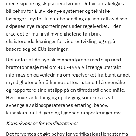
med skipene og skipsoperatørene. Det vil antakeligvis
bli behov for å utvikle nye systemer og tekniske
løsninger knyttet til databehandling og kontroll av disse
skipenes nye rapporteringer under regelverket. I den
grad det er mulig vil myndighetene ta i bruk
eksisterende løsninger for videreutvikling, og også
basere seg på EUs løsninger.
Det antas at de nye skipsoperatørene med skip med
bruttotonnasje mellom 400-4999 vil trenge utstrakt
informasjon og veiledning om regelverket fra blant annet
myndighetene for å kunne settes i stand til å overvåke
og rapportere sine utslipp på en tilfredsstillende måte.
Hvor mye veiledning og oppfølging som kreves vil
avhenge av skipsoperatørenes erfaring, behov,
kunnskap fra tidligere og lignende rapporteringer mv.
Konsekvenser for verifikatørene:
Det forventes et økt behov for verifikasjonstjenester fra