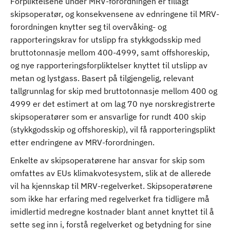
Forpliktelsene under MRV-forordningen er tillagt
skipsoperatør, og konsekvensene av ednringene til MRV-
forordningen knytter seg til overvåking- og
rapporteringskrav for utslipp fra stykkgodsskip med
bruttotonnasje mellom 400-4999, samt offshoreskip,
og nye rapporteringsforpliktelser knyttet til utslipp av
metan og lystgass. Basert på tilgjengelig, relevant
tallgrunnlag for skip med bruttotonnasje mellom 400 og
4999 er det estimert at om lag 70 nye norskregistrerte
skipsoperatører som er ansvarlige for rundt 400 skip
(stykkgodsskip og offshoreskip), vil få rapporteringsplikt
etter endringene av MRV-forordningen.
Enkelte av skipsoperatørene har ansvar for skip som
omfattes av EUs klimakvotesystem, slik at de allerede
vil ha kjennskap til MRV-regelverket. Skipsoperatørene
som ikke har erfaring med regelverket fra tidligere må
imidlertid medregne kostnader blant annet knyttet til å
sette seg inn i, forstå regelverket og betydning for sine