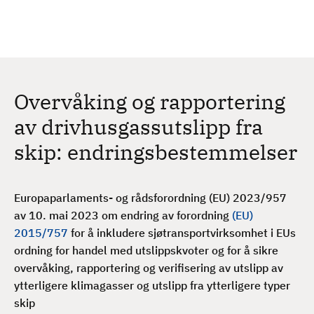
H
c
h
o
p
p
t
Overvåking og rapportering
i
l
av drivhusgassutslipp fra
h
skip: endringsbestemmelser
o
v
e
Europaparlaments- og rådsforordning (EU) 2023/957
d
av 10. mai 2023 om endring av forordning
(EU)
i
2015/757
for å inkludere sjøtransportvirksomhet i EUs
n
ordning for handel med utslippskvoter og for å sikre
n
overvåking, rapportering og verifisering av utslipp av
h
ytterligere klimagasser og utslipp fra ytterligere typer
o
skip
l