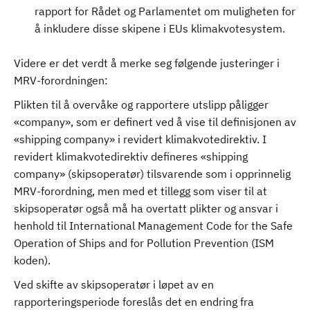
rapport for Rådet og Parlamentet om muligheten for
å inkludere disse skipene i EUs klimakvotesystem.
Videre er det verdt å merke seg følgende justeringer i
MRV-forordningen:
Plikten til å overvåke og rapportere utslipp påligger
«company», som er definert ved å vise til definisjonen av
«shipping company» i revidert klimakvotedirektiv. I
revidert klimakvotedirektiv defineres «shipping
company» (skipsoperatør) tilsvarende som i opprinnelig
MRV-forordning, men med et tillegg som viser til at
skipsoperatør også må ha overtatt plikter og ansvar i
henhold til International Management Code for the Safe
Operation of Ships and for Pollution Prevention (ISM
koden).
Ved skifte av skipsoperatør i løpet av en
rapporteringsperiode foreslås det en endring fra