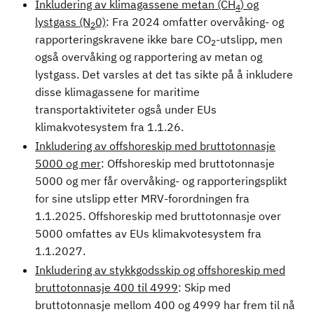
Inkludering av klimagassene metan (CH
) og
4
lystgass (N
0)
: Fra 2024 omfatter overvåking- og
2
rapporteringskravene ikke bare CO
-utslipp, men
2
også overvåking og rapportering av metan og
lystgass. Det varsles at det tas sikte på å inkludere
disse klimagassene for maritime
transportaktiviteter også under EUs
klimakvotesystem fra 1.1.26.
Inkludering av offshoreskip med bruttotonnasje
5000 og mer
: Offshoreskip med bruttotonnasje
5000 og mer får overvåking- og rapporteringsplikt
for sine utslipp etter MRV-forordningen fra
1.1.2025. Offshoreskip med bruttotonnasje over
5000 omfattes av EUs klimakvotesystem fra
1.1.2027.
Inkludering av stykkgodsskip og offshoreskip med
bruttotonnasje 400 til 4999
: Skip med
bruttotonnasje mellom 400 og 4999 har frem til nå