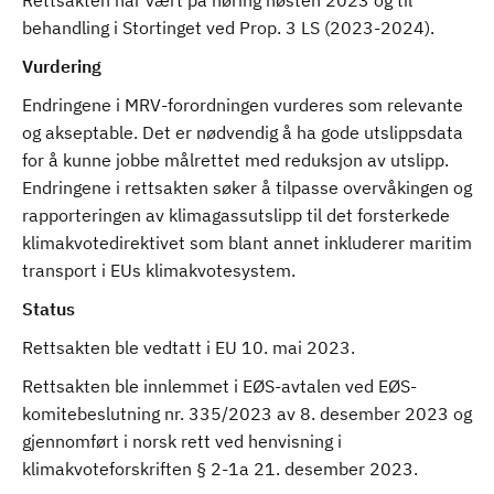
Rettsakten har vært på høring høsten 2023 og til
behandling i Stortinget ved Prop. 3 LS (2023-2024).
Vurdering
Endringene i MRV-forordningen vurderes som relevante
og akseptable. Det er nødvendig å ha gode utslippsdata
for å kunne jobbe målrettet med reduksjon av utslipp.
Endringene i rettsakten søker å tilpasse overvåkingen og
rapporteringen av klimagassutslipp til det forsterkede
klimakvotedirektivet som blant annet inkluderer maritim
transport i EUs klimakvotesystem.
Status
Rettsakten ble vedtatt i EU 10. mai 2023.
Rettsakten ble innlemmet i EØS-avtalen ved EØS-
komitebeslutning nr. 335/2023 av 8. desember 2023 og
gjennomført i norsk rett ved henvisning i
klimakvoteforskriften § 2-1a 21. desember 2023.