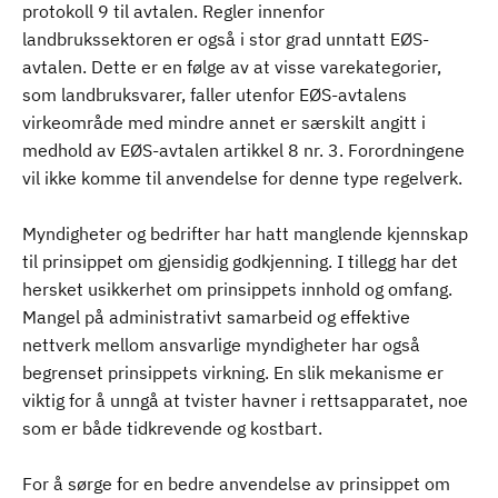
protokoll 9 til avtalen. Regler innenfor
landbrukssektoren er også i stor grad unntatt EØS-
avtalen. Dette er en følge av at visse varekategorier,
som landbruksvarer, faller utenfor EØS-avtalens
virkeområde med mindre annet er særskilt angitt i
medhold av EØS-avtalen artikkel 8 nr. 3. Forordningene
vil ikke komme til anvendelse for denne type regelverk.
Myndigheter og bedrifter har hatt manglende kjennskap
til prinsippet om gjensidig godkjenning. I tillegg har det
hersket usikkerhet om prinsippets innhold og omfang.
Mangel på administrativt samarbeid og effektive
nettverk mellom ansvarlige myndigheter har også
begrenset prinsippets virkning. En slik mekanisme er
viktig for å unngå at tvister havner i rettsapparatet, noe
som er både tidkrevende og kostbart.
For å sørge for en bedre anvendelse av prinsippet om