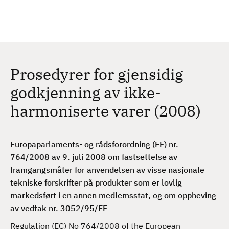
H
c
h
o
p
p
t
Prosedyrer for gjensidig
i
l
godkjenning av ikke-
h
harmoniserte varer (2008)
o
v
e
Europaparlaments- og rådsforordning (EF) nr.
d
764/2008 av 9. juli 2008 om fastsettelse av
i
framgangsmåter for anvendelsen av visse nasjonale
n
tekniske forskrifter på produkter som er lovlig
n
markedsført i en annen medlemsstat, og om oppheving
h
av vedtak nr. 3052/95/EF
o
l
Regulation (EC) No 764/2008 of the European