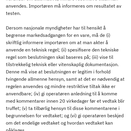
anvendes. Importøren må informeres om resultatet av
testen.
Dersom nasjonale myndigheter har til hensikt å
begrense markedsadgangen for en vare, må de (i)
skriftlig informere importøren om at man akter å
anvende en teknisk regel; (ii) spesifisere den tekniske
regel som beslutningen skal baseres på; (iii) vise til
tilstrekkelig teknisk eller vitenskaplig dokumentasjon.
Denne må vise at beslutningen er legitim i forhold
tvingende allmenne hensyn, samt at det er nødvendig at
regelen anvendes og mindre restriktive tiltak ikke er
anvendbare; (iv) gi operatøren anledning til å komme
med kommentarer innen 20 virkedager før et vedtak blir
truffet; (v) ta tilbørlig hensyn til disse kommentarene i
begrunnelsen for vedtaket; og (vi) gi operatøren beskjed
om det endelige vedtaket og hvordan vedtaket kan
påklages.