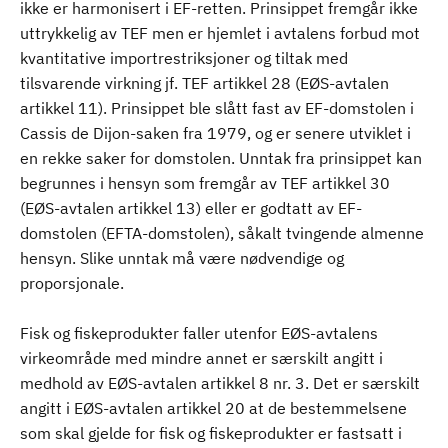
ikke er harmonisert i EF-retten. Prinsippet fremgår ikke
uttrykkelig av TEF men er hjemlet i avtalens forbud mot
kvantitative importrestriksjoner og tiltak med
tilsvarende virkning jf. TEF artikkel 28 (EØS-avtalen
artikkel 11). Prinsippet ble slått fast av EF-domstolen i
Cassis de Dijon-saken fra 1979, og er senere utviklet i
en rekke saker for domstolen. Unntak fra prinsippet kan
begrunnes i hensyn som fremgår av TEF artikkel 30
(EØS-avtalen artikkel 13) eller er godtatt av EF-
domstolen (EFTA-domstolen), såkalt tvingende almenne
hensyn. Slike unntak må være nødvendige og
proporsjonale.
Fisk og fiskeprodukter faller utenfor EØS-avtalens
virkeområde med mindre annet er særskilt angitt i
medhold av EØS-avtalen artikkel 8 nr. 3. Det er særskilt
angitt i EØS-avtalen artikkel 20 at de bestemmelsene
som skal gjelde for fisk og fiskeprodukter er fastsatt i