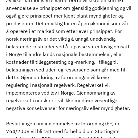
av ikke-harmoniserte varer. Dette vil sikre en korrekt
anvendelse av prinsippet om gjensidig godkjenning og vil
også gjøre prinsippet mer kjent blant myndigheter og
produsenter. Det er viktig for en åpen økonomi som vår
å operere i et marked som etterlever prinsippet. For
norsk næringsliv er det viktig å unngå unødvendig
belastende kostnader ved å tilpasse varer lovlig omsatt
i Norge til andre lands nasjonale bestemmelser, eller
kostnader til tilleggstesting og -merking, i tillegg til
belastningen ved tiden og ressursene som går med til
dette. Gjennomføring av forordningen vil kreve
regulering i nasjonalt regelverk. Regelverket vil
implementeres ved lov i Norge. Gjennomføring av
regelverket i norsk rett vil ikke medføre vesentlige
negative konsekvenser for næringsliv eller myndigheter.
Beslutningen om innlemmelse av forordning (EF) nr.
764/2008 vil bli tatt med forbehold om Stortingets