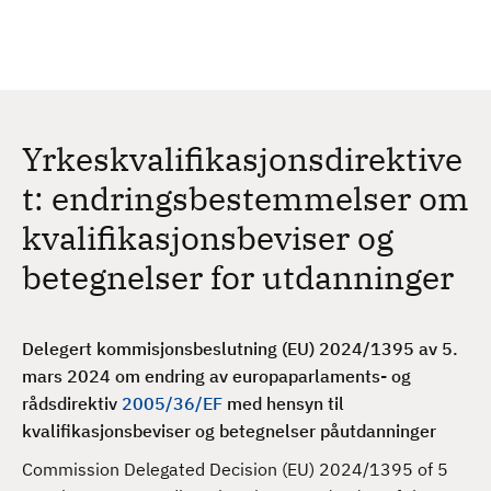
H
c
h
o
p
p
t
Yrkeskvalifikasjonsdirektive
i
l
t: endringsbestemmelser om
h
kvalifikasjonsbeviser og
o
v
betegnelser for utdanninger
e
d
i
Delegert kommisjonsbeslutning (EU) 2024/1395 av 5.
n
mars 2024 om endring av
europaparlaments- og
n
rådsdirektiv
2005/36/EF
med hensyn til
h
kvalifikasjonsbeviser og betegnelser påutdanninger
o
Commission Delegated Decision (EU) 2024/1395 of 5
l