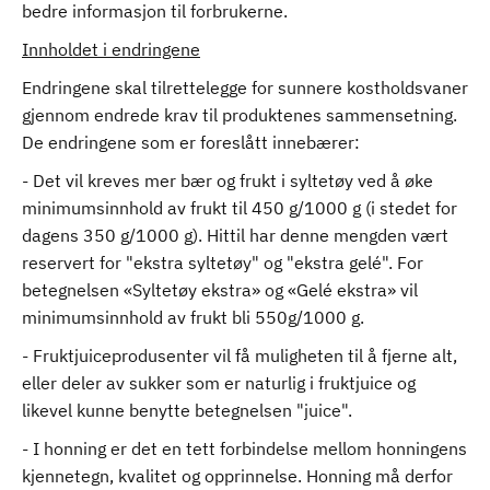
bedre informasjon til forbrukerne.
Innholdet i endringene
Endringene skal tilrettelegge for sunnere kostholdsvaner
gjennom endrede krav til produktenes sammensetning.
De endringene som er foreslått innebærer:
- Det vil kreves mer bær og frukt i syltetøy ved å øke
minimumsinnhold av frukt til 450 g/1000 g (i stedet for
dagens 350 g/1000 g). Hittil har denne mengden vært
reservert for "ekstra syltetøy" og "ekstra gelé". For
betegnelsen «Syltetøy ekstra» og «Gelé ekstra» vil
minimumsinnhold av frukt bli 550g/1000 g.
- Fruktjuiceprodusenter vil få muligheten til å fjerne alt,
eller deler av sukker som er naturlig i fruktjuice og
likevel kunne benytte betegnelsen "juice".
- I honning er det en tett forbindelse mellom honningens
kjennetegn, kvalitet og opprinnelse. Honning må derfor