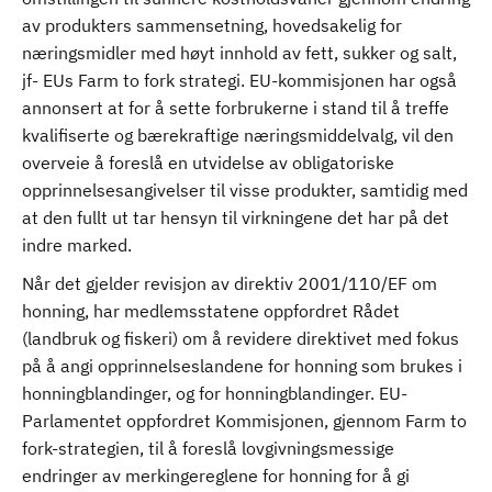
av produkters sammensetning, hovedsakelig for
næringsmidler med høyt innhold av fett, sukker og salt,
jf- EUs Farm to fork strategi. EU-kommisjonen har også
annonsert at for å sette forbrukerne i stand til å treffe
kvalifiserte og bærekraftige næringsmiddelvalg, vil den
overveie å foreslå en utvidelse av obligatoriske
opprinnelsesangivelser til visse produkter, samtidig med
at den fullt ut tar hensyn til virkningene det har på det
indre marked.
Når det gjelder revisjon av direktiv 2001/110/EF om
honning, har medlemsstatene oppfordret Rådet
(landbruk og fiskeri) om å revidere direktivet med fokus
på å angi opprinnelseslandene for honning som brukes i
honningblandinger, og for honningblandinger. EU-
Parlamentet oppfordret Kommisjonen, gjennom Farm to
fork-strategien, til å foreslå lovgivningsmessige
endringer av merkingereglene for honning for å gi