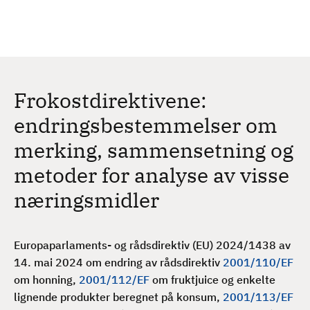
H
c
h
o
p
p
t
Frokostdirektivene:
i
l
endringsbestemmelser om
h
merking, sammensetning og
o
v
metoder for analyse av visse
e
næringsmidler
d
i
n
Europaparlaments- og rådsdirektiv (EU) 2024/1438 av
n
14. mai 2024 om endring av rådsdirektiv
2001/110/EF
h
om honning,
2001/112/EF
om fruktjuice og enkelte
o
lignende produkter beregnet på konsum,
2001/113/EF
l