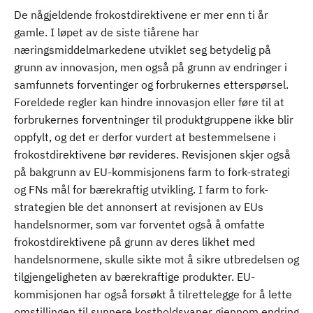
De någjeldende frokostdirektivene er mer enn ti år
gamle. I løpet av de siste tiårene har
næringsmiddelmarkedene utviklet seg betydelig på
grunn av innovasjon, men også på grunn av endringer i
samfunnets forventinger og forbrukernes etterspørsel.
Foreldede regler kan hindre innovasjon eller føre til at
forbrukernes forventninger til produktgruppene ikke blir
oppfylt, og det er derfor vurdert at bestemmelsene i
frokostdirektivene bør revideres. Revisjonen skjer også
på bakgrunn av EU-kommisjonens farm to fork-strategi
og FNs mål for bærekraftig utvikling. I farm to fork-
strategien ble det annonsert at revisjonen av EUs
handelsnormer, som var forventet også å omfatte
frokostdirektivene på grunn av deres likhet med
handelsnormene, skulle sikte mot å sikre utbredelsen og
tilgjengeligheten av bærekraftige produkter. EU-
kommisjonen har også forsøkt å tilrettelegge for å lette
omstillingen til sunnere kostholdsvaner gjennom endring